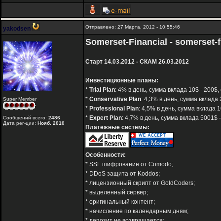
Отправлено: 27 Марта, 2012 - 10:55:46
yakodsen
Somerset-Financial - somerset-
Старт 14.03.2012 - СКАМ 26.03.2012
Инвестиционные планы:
*
Trial Plan
: 4% в день, сумма вклада 10$ - 200$
*
Conservative Plan
: 4,3% в день, сумма вклада
Super Member
*
Professional Plan
: 4,5% в день, сумма вклада 
*
Expert Plan
: 4,7% в день, сумма вклада 5001$ 
Сообщений всего:
2486
Дата рег-ции:
Нояб. 2010
Платёжные системы:
Особенности:
* SSL шифрование от Comodo;
* DDoS защита от Koddos;
* лицензионный скрипт от GoldCoders;
* выделенный сервер;
* оригинальный контент;
* начисление по календарным дням;
* депозит не возвращается;