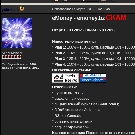
Отправлено: 15 Марта, 2012 - 14:02:45
yakodsen
СКАМ
eMoney - emoney.bz
Старт 13.03.2012 - СКАМ 15.03.2012
Инвестиционные планы:
*
Plan 1
: 106% - 130%, сумма вклада 10$ - 10000
*
Plan 2
: 114% - 175%, сумма вклада 10$ - 10000
Super Member
*
Plan 3
: 125% - 225%, сумма вклада 10$ - 10000
*
Plan 4
: 150% - 330%, сумма вклада 10$ - 10000
Сообщений всего:
2486
Дата рег-ции:
Нояб. 2010
Платёжные системы:
Особенности:
* ручные выплаты;
* выделенный сервер;
* лицензионный скрипт от GoldCoders;
* DDoS защита от Antiddos.eu;
* SSL от Comodo;
* оригинальный дизайн;
* реф. программа 5%.
Краткое описание:
Процентные ставки немного 