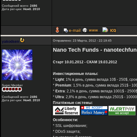
Сообщений всего:
2486
Дата рег-ции:
Нояб. 2010
Отправлено: 23 Марта, 2012 - 22:19:45
yakodsen
Nano Tech Funds - nanotechfu
Старт 10.01.2012 - СКАМ 19.03.2012
Инвестиционные планы:
*
Light
: 1% в день, сумма вклада 10$ - 250$, сро
*
Premium
: 1,5% в день, сумма вклада 251$ - 10
Super Member
*
Extra
: 2,1% в день, сумма вклада 1001$ - 2500
*
Ultra
: 2,8% в день, сумма вклада 2501$ - 1000
Сообщений всего:
2486
Дата рег-ции:
Нояб. 2010
Платёжные системы:
Особенности:
* SSL шифрование;
* DDoS защита;