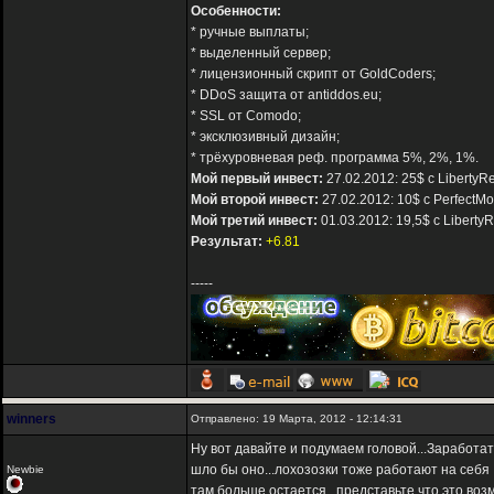
Особенности:
* ручные выплаты;
* выделенный сервер;
* лицензионный скрипт от GoldCoders;
* DDoS защита от antiddos.eu;
* SSL от Comodo;
* эксклюзивный дизайн;
* трёхуровневая реф. программа 5%, 2%, 1%.
Мой первый инвест:
27.02.2012: 25$ с LibertyR
Мой второй инвест:
27.02.2012: 10$ с PerfectM
Мой третий инвест:
01.03.2012: 19,5$ с Liberty
Результат:
+6.81
-----
winners
Отправлено: 19 Марта, 2012 - 12:14:31
Ну вот давайте и подумаем головой...Заработать
шло бы оно...лохозозки тоже работают на себя ,
Newbie
там больше остается...представьте,что это воз