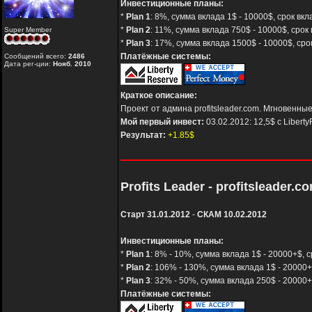
Инвестиционные планы:
*
Plan 1
: 8%, сумма вклада 1$ - 10000$, срок в
*
Plan 2
: 11%, сумма вклада 750$ - 10000$, сро
Super Member
*
Plan 3
: 17%, сумма вклада 1500$ - 10000$, ср
Платёжные системы:
Сообщений всего:
2486
Дата рег-ции:
Нояб. 2010
Краткое описание:
Проект от админа profitsleader.com. Мгновенны
Мой первый инвест:
03.02.2012: 12,5$ с Libert
Результат:
+1.85$
Profits Leader - profitsleader.c
Старт 31.01.2012
-
СКАМ 10.02.2012
Инвестиционные планы:
*
Plan 1
: 8% - 10%, сумма вклада 1$ - 20000+$,
*
Plan 2
: 106% - 130%, сумма вклада 1$ - 20000+
*
Plan 3
: 32% - 50%, сумма вклада 250$ - 20000+
Платёжные системы: