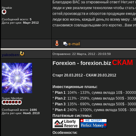
Благодарю ВАС за откровенный ответ! Нет,нет 
люди и уже реализуем технологии-чтобы стать 
Newbie
сетей,производств и оборотов продукции ежед
люди всю жизнь, каждый день,по всему миру ..
Сообщений всего:
5
Дата рег-ции:
Март 2012
становимся совладельцами-это коротко...Вам э
Отправлено: 22 Марта, 2012 - 20:03:59
yakodsen
СКАМ
Forexion - forexion.biz
Старт 20.03.2012 - СКАМ 20.03.2012
Инвестиционные планы:
*
Plan 1
: 104% - 133%, сумма вклада 10$ - 30000
*
Plan 2
: 113% - 259%, сумма вклада 500$ - 3000
Super Member
*
Plan 3
: 135% - 690%, сумма вклада 500$ - 3000
*
Plan 4
: 240% - 1700%, сумма вклада 500$ - 300
Сообщений всего:
2486
Дата рег-ции:
Нояб. 2010
Платёжные системы:
Особенности: