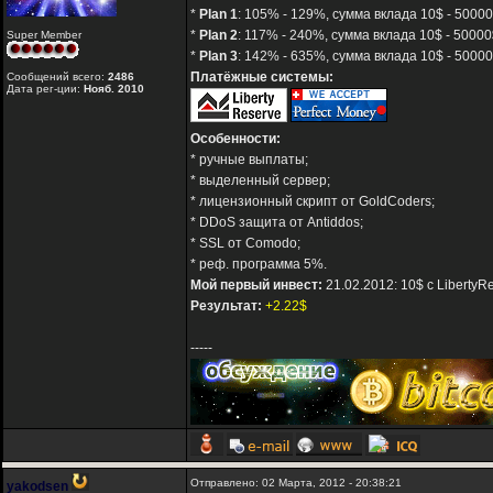
*
Plan 1
: 105% - 129%, сумма вклада 10$ - 50000
*
Plan 2
: 117% - 240%, сумма вклада 10$ - 50000$
Super Member
*
Plan 3
: 142% - 635%, сумма вклада 10$ - 50000
Платёжные системы:
Сообщений всего:
2486
Дата рег-ции:
Нояб. 2010
Особенности:
* ручные выплаты;
* выделенный сервер;
* лицензионный скрипт от GoldCoders;
* DDoS защита от Antiddos;
* SSL от Comodo;
* реф. программа 5%.
Мой первый инвест:
21.02.2012: 10$ с LibertyR
Результат:
+2.22$
-----
Отправлено: 02 Марта, 2012 - 20:38:21
yakodsen