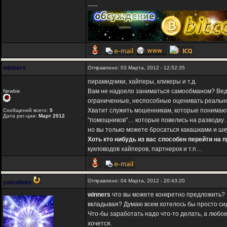
-----
winners
Отправлено: 03 Марта, 2012 - 12:52:35
пирамидчики, хайперы, кликеры и т.д.
Вам не надоело заниматься самообманом? Ведь 
Newbie
ограниченные, неспособные оценивать реальн
Хватит служить мошенникам, которые понимают
Сообщений всего:
5
Дата рег-ции:
Март 2012
"помощников"… которые повелись на разводку
но вы только можете бросаться какашками и ш
Хоть кто нибудь из вас способен перейти на
кукловодов хайперов, партнерок и т.п…
Отправлено: 04 Марта, 2012 - 20:43:20
yakodsen
winners
что вы можете конкретно предложить? К
вкладывая? Думаю всем хотелось бы просто сид
Что-бы заработать надо что-то делать, а любое 
хочется.