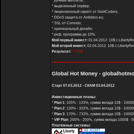
* ручные выплаты;
* выделенный сервер;
* лицензионный скрипт от GoldCoders;
* DDoS защита от Antiddos.eu;
* SSL от Comodo;
* оригинальный дизайн;
* реф. программа до 10%.
Мой первый инвест:
01.04.2012: 10$ с LibertyR
Мой второй инвест:
02.04.2012: 10$ с LibertyRe
Результат:
-7.33$
Global Hot Money - globalhotm
Старт 07.03.2012 - СКАМ 03.04.2012
Инвестиционные планы:
*
Plan 1
: 105% - 133%, сумма вклада 10$ - 10000
*
Plan 2
: 130% - 333%, сумма вклада 10$ - 10000
*
Plan 3
: 170% - 733%, сумма вклада 10$ - 10000
*
VIP Plan
: 200% - 250%, сумма вклада 1000$ - 5
Платёжные системы: