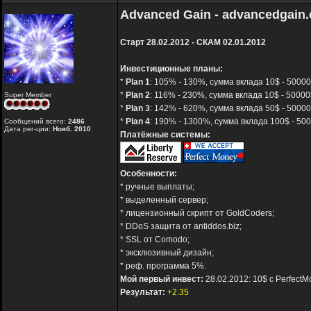
Advanced Gain - advancedgain
Старт 28.02.2012 - СКАМ 02.01.2012
Инвестиционные планы:
*
Plan 1
: 105% - 130%, сумма вклада 10$ - 50000
*
Plan 2
: 116% - 230%, сумма вклада 10$ - 50000$
Super Member
*
Plan 3
: 142% - 620%, сумма вклада 50$ - 50000
*
Plan 4
: 190% - 1300%, сумма вклада 100$ - 500
Сообщений всего:
2486
Дата рег-ции:
Нояб. 2010
Платёжные системы:
Особенности:
* ручные выплаты;
* выделенный сервер;
* лицензионный скрипт от GoldCoders;
* DDoS защита от antiddos.biz;
* SSL от Comodo;
* эксклюзивный дизайн;
* реф. программа 5%.
Мой первый инвест:
28.02.2012: 10$ с Perfect
Результат:
+2.35