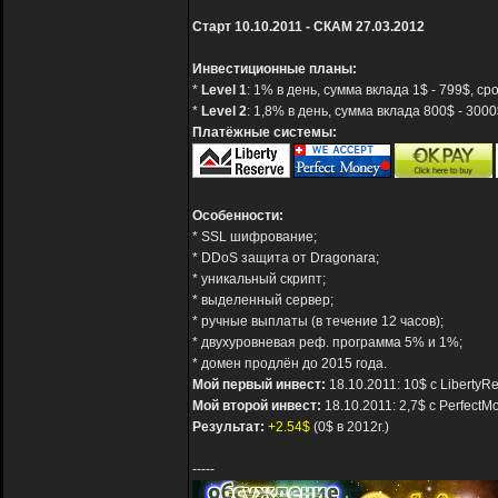
Старт 10.10.2011 - СКАМ 27.03.2012
Инвестиционные планы:
*
Level 1
: 1% в день, сумма вклада 1$ - 799$, ср
*
Level 2
: 1,8% в день, сумма вклада 800$ - 3000
Платёжные системы:
Особенности:
* SSL шифрование;
* DDoS защита от Dragonara;
* уникальный скрипт;
* выделенный сервер;
* ручные выплаты (в течение 12 часов);
* двухуровневая реф. программа 5% и 1%;
* домен продлён до 2015 года.
Мой первый инвест:
18.10.2011: 10$ с LibertyR
Мой второй инвест:
18.10.2011: 2,7$ с PerfectM
Результат:
+2.54$
(0$ в 2012г.)
-----