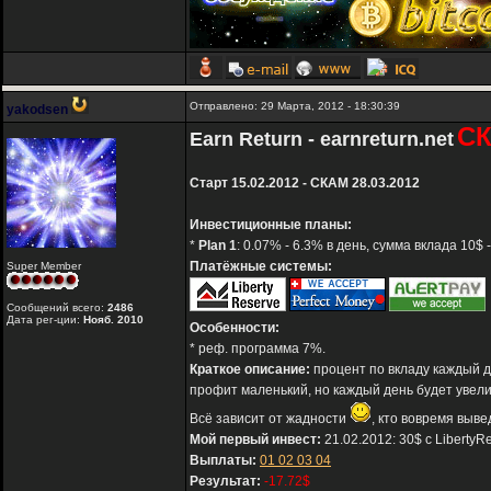
Отправлено: 29 Марта, 2012 - 18:30:39
yakodsen
С
Earn Return - earnreturn.net
Старт 15.02.2012 - СКАМ 28.03.2012
Инвестиционные планы:
*
Plan 1
: 0.07% - 6.3% в день, сумма вклада 10$ 
Платёжные системы:
Super Member
Сообщений всего:
2486
Дата рег-ции:
Нояб. 2010
Особенности:
* реф. программа 7%.
Краткое описание:
процент по вкладу каждый д
профит маленький, но каждый день будет увели
Всё зависит от жадности
, кто вовремя выве
Мой первый инвест:
21.02.2012: 30$ с LibertyR
Выплаты:
01
02
03
04
Результат:
-17.72$