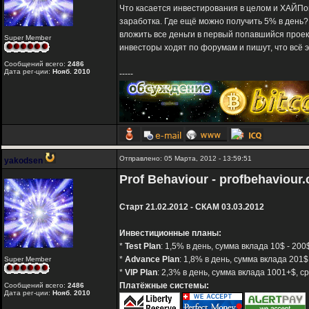
Что касается инвестирования в целом и ХАЙПов
заработка. Где ещё можно получить 5% в день? 
вложить все деньги в первый попавшийся проект
Super Member
инвесторы ходят по форумам и пишут, что всё э
Сообщений всего:
2486
Дата рег-ции:
Нояб. 2010
-----
Отправлено: 05 Марта, 2012 - 13:59:51
yakodsen
Prof Behaviour - profbehaviour
Старт 21.02.2012 - СКАМ 03.03.2012
Инвестиционные планы:
*
Test Plan
: 1,5% в день, сумма вклада 10$ - 200
*
Advance Plan
: 1,8% в день, сумма вклада 201$
Super Member
*
VIP Plan
: 2,3% в день, сумма вклада 1001+$, с
Платёжные системы:
Сообщений всего:
2486
Дата рег-ции:
Нояб. 2010