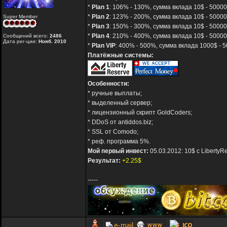
*
Plan 1
: 106% - 130%, сумма вклада 10$ - 50000
*
Plan 2
: 123% - 200%, сумма вклада 10$ - 50000
Super Member
*
Plan 3
: 150% - 300%, сумма вклада 10$ - 50000
*
Plan 4
: 210% - 400%, сумма вклада 10$ - 50000
Сообщений всего:
2486
Дата рег-ции:
Нояб. 2010
*
Plan VIP
: 400% - 500%, сумма вклада 1000$ - 
Платёжные системы:
Особенности:
* ручные выплаты;
* выделенный сервер;
* лицензионный скрипт GoldCoders;
* DDoS от antiddos.biz;
* SSL от Comodo;
* реф. программа 5%.
Мой первый инвест:
05.03.2012: 10$ с LibertyR
Результат:
+2.25$
-----