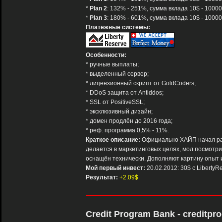
*
Plan 2
: 132% - 251%, сумма вклада 10$ - 100000
*
Plan 3
: 180% - 601%, сумма вклада 10$ - 10000
Платёжные системы:
Особенности:
* ручные выплаты;
* выделенный сервер;
* лицензионный скрипт от GoldCoders;
* DDoS защита от Antiddos;
* SSL от PositiveSSL;
* эксклюзивный дизайн;
* домен продлён до 2016 года;
* реф. программа 0,5% - 11%.
Краткое описание:
Официально ХАЙП начал рабо
делается в маркетинговых целях, мол посмотри
оснащён технически. Дополняют картину опыт 
Мой первый инвест:
20.02.2012: 30$ с LibertyR
Результат:
+2.09$
Credit Program Bank - creditp