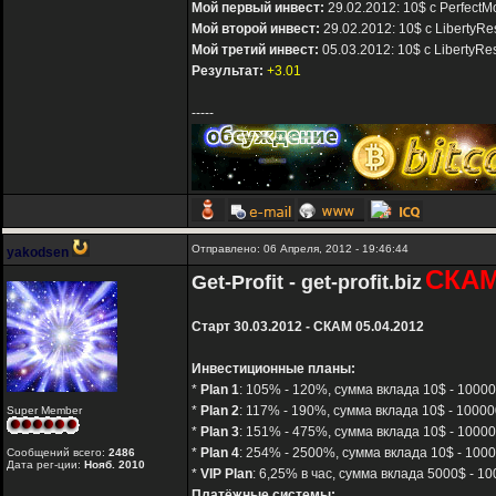
Мой первый инвест:
29.02.2012: 10$ с Perfect
Мой второй инвест:
29.02.2012: 10$ с LibertyR
Мой третий инвест:
05.03.2012: 10$ с LibertyRe
Результат:
+3.01
-----
Отправлено: 06 Апреля, 2012 - 19:46:44
yakodsen
СКА
Get-Profit - get-profit.biz
Старт 30.03.2012 - СКАМ 05.04.2012
Инвестиционные планы:
*
Plan 1
: 105% - 120%, сумма вклада 10$ - 10000
*
Plan 2
: 117% - 190%, сумма вклада 10$ - 10000
Super Member
*
Plan 3
: 151% - 475%, сумма вклада 10$ - 10000
*
Plan 4
: 254% - 2500%, сумма вклада 10$ - 1000
Сообщений всего:
2486
Дата рег-ции:
Нояб. 2010
*
VIP Plan
: 6,25% в час, сумма вклада 5000$ - 10
Платёжные системы: