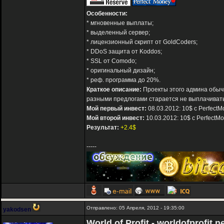
Особенности:
* мгновенные выплаты;
* выделенный сервер;
* лицензионный скрипт от GoldCoders;
* DDoS защита от Koddos;
* SSL от Comodo;
* оригинальный дизайн;
* реф. программа до 20%.
Краткое описание:
Проекты этого админа обычн
разными предлогами старается не выплачивать
Мой первый инвест:
08.03.2012: 10$ с Perfect
Мой второй инвест:
10.03.2012: 10$ с PerfectM
Результат:
+2.4$
-----
Отправлено: 05 Апреля, 2012 - 19:35:00
yakodsen
World of Profit - worldofprofit.n