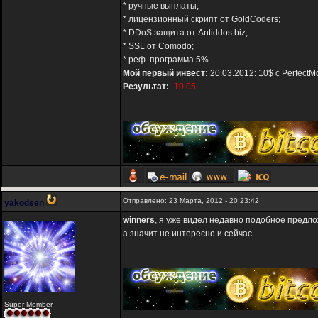
* ручные выплаты;
* лицензионный скрипт от GoldCoders;
* DDoS защита от Antiddos.biz;
* SSL от Comodo;
* реф. программа 5%.
Мой первый инвест:
20.03.2012: 10$ с PerfectM
Результат:
-10.05
-----
Отправлено: 23 Марта, 2012 - 20:23:42
yakodsen
winners
, я уже видел недавно подобное предло
а значит не интересно и сейчас.
-----
Super Member