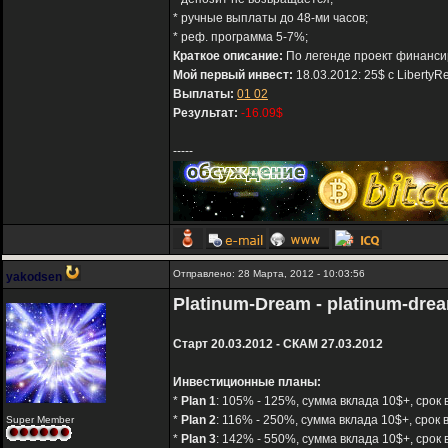
* ручные выплаты до 48-ми часов;
* реф. программа 5-7%;
Краткое описание:
По легенде проект финансир
Мой первый инвест:
18.03.2012: 25$ с LibertyR
Выплаты:
01
02
Результат:
-16.09$
-----
Отправлено: 28 Марта, 2012 - 10:03:56
yakodsen
Platinum-Dream - platinum-dre
Старт 20.03.2012 - СКАМ 27.03.2012
Инвестиционные планы:
*
Plan 1
: 105% - 125%, сумма вклада 10$+, срок 
*
Plan 2
: 116% - 250%, сумма вклада 10$+, срок 
Super Member
*
Plan 3
: 142% - 550%, сумма вклада 10$+, срок 