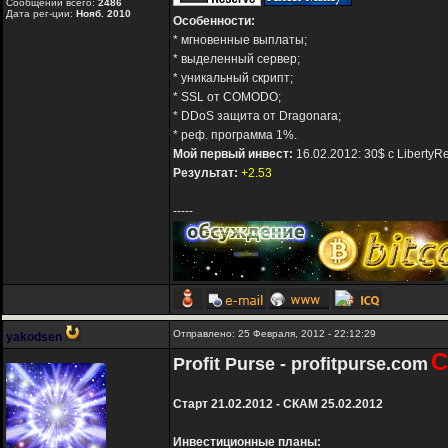
Сообщений всего:
2486
Дата рег-ции:
Нояб. 2010
Особенности:
* мгновенные выплаты;
* выделенный сервер;
* уникальный скрипт;
* SSL от COMODO;
* DDoS защита от Dragonara;
* реф. программа 1%.
Мой первый инвест:
16.02.2012: 30$ с LibertyR
Результат:
+2.53
-----
Отправлено: 25 Февраля, 2012 - 22:12:29
yakodsen
Profit Purse - profitpurse.com
Старт 21.02.2012 - СКАМ 25.02.2012
Инвестиционные планы: