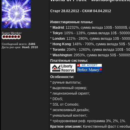
Старт 28.02.2012 - СКАМ 04.04.2012
Инвестиционные планы:
*
Madrid
: 12232%, сумма вклада 100$ - 50000$, 
*
Tokyo
: 105% - 128%, сумма вклада 10$ - 50000
Super Member
*
London
: 122% - 280%, сумма вклада 10$ - 5000
*
Hong Kong
: 148% - 700%, сумма вклада 50$ - 
Сообщений всего:
2486
Дата рег-ции:
Нояб. 2010
*
Toronto
: 204% - 1260%, сумма вклада 100$ - 50
*
Washington
: 2953%, сумма вклада 50$ - 50000$
Платёжные системы:
Особенности:
* ручные выплаты;
* выделенный сервер;
* лицензионный скрипт;
* DDoS;
* SSL от Comodo;
* эксклюзивный дизайн;
* уникальный контент;
* трёхуровневая реф. программа 3%, 2%, 1%.
Краткое описание:
Качественный фаст с необы