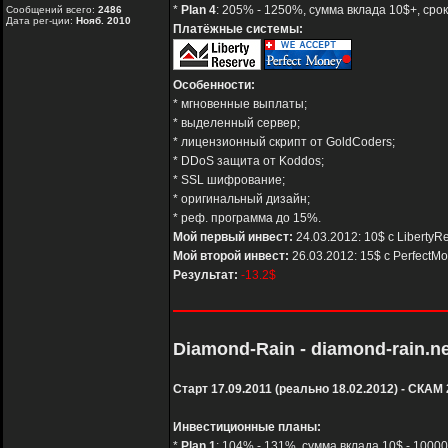
*
Plan 4
: 205% - 1250%, сумма вклада 10$+, срок
Сообщений всего:
2486
Дата рег-ции:
Нояб. 2010
Платёжные системы:
Особенности:
* мгновенные выплаты;
* выделенный сервер;
* лицензионный скрипт от GoldCoders;
* DDoS защита от Koddos;
* SSL шифрование;
* оригинальный дизайн;
* реф. программа до 15%.
Мой первый инвест:
24.03.2012: 10$ с LibertyR
Мой второй инвест:
26.03.2012: 15$ с PerfectM
Результат:
-13.2$
Diamond-Rain - diamond-rain.ne
Старт 17.09.2011 (реально 18.02.2012) - СКАМ 
Инвестиционные планы:
*
Plan 1
: 104% - 131%, сумма вклада 10$ - 10000