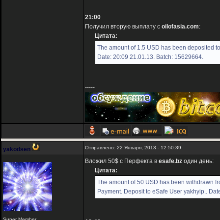
21:00
Получил вторую выплату с
oilofasia.com
:
Цитата:
The amount of 1.5 USD has been deposited to 
Date: 20:09 21.01.13. Batch: 15629664.
-----
Отправлено: 22 Января, 2013 - 12:50:39
yakodsen
Вложил 50$ с Перфекта в
esafe.bz
один день:
Цитата:
The amount of 50 USD has been withdrawn f
Payment. Deposit to eSafe User yakhyip.. Dat
Super Member