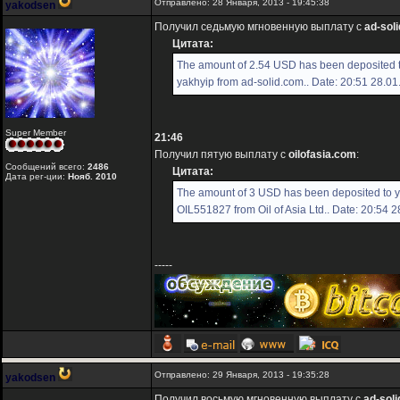
Отправлено: 28 Января, 2013 - 19:45:38
yakodsen
Получил седьмую мгновенную выплату с
ad-sol
Цитата:
The amount of 2.54 USD has been deposited 
yakhyip from ad-solid.com.. Date: 20:51 28.01
Super Member
21:46
Получил пятую выплату с
oilofasia.com
:
Сообщений всего:
2486
Цитата:
Дата рег-ции:
Нояб. 2010
The amount of 3 USD has been deposited to 
OIL551827 from Oil of Asia Ltd.. Date: 20:54 
-----
Отправлено: 29 Января, 2013 - 19:35:28
yakodsen
Получил восьмую мгновенную выплату с
ad-sol