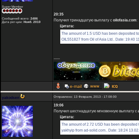
Super Member
20:35
Сообщений всего:
2486
Получил тринадцатую выплату с
oilofasia.com
:
Дата рег-ции:
Нояб. 2010
Цитата:
The amount of 1.5 USD has been deposited t
OIL551827 from Oil of Asia Ltd.. Date: 19:40 
-----
Отправлено: 13 Февраля, 2013 - 17:08:00
yakodsen
19:06
Получил шестнадцатую мгновенную выплату с
Цитата:
The amount of 2.72 USD has been deposited 
yakhyip from ad-solid.com.. Date: 18:24 13.0