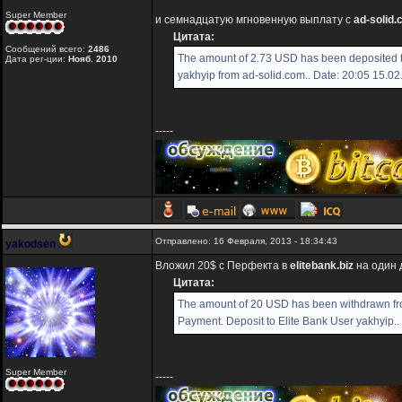
Super Member
и семнадцатую мгновенную выплату с
ad-solid
Цитата:
Сообщений всего:
2486
The amount of 2.73 USD has been deposited 
Дата рег-ции:
Нояб. 2010
yakhyip from ad-solid.com.. Date: 20:05 15.0
-----
Отправлено: 16 Февраля, 2013 - 18:34:43
yakodsen
Вложил 20$ с Перфекта в
elitebank.biz
на один 
Цитата:
The amount of 20 USD has been withdrawn f
Payment. Deposit to Elite Bank User yakhyip..
Super Member
-----