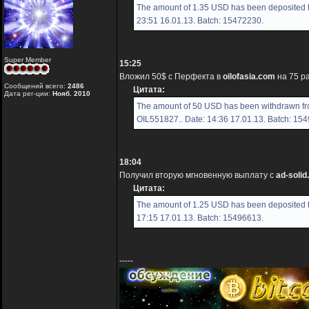
The amount of 1.35 USD has been deposited t
23:51 16.01.13. Batch: 15472230.
Super Member
15:25
Вложил 50$ с Перфекта в
oilofasia.com
на 75 р
Сообщений всего:
2486
Цитата:
Дата рег-ции:
Нояб. 2010
The amount of 50 USD has been withdrawn fro
OIL551827.. Date: 14:36 17.01.13. Batch: 15
18:04
Получил вторую мгновенную выплату с
ad-soli
Цитата:
The amount of 1.25 USD has been deposited t
17:15 17.01.13. Batch: 15496613.
-----