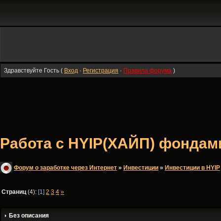
Здравствуйте Гость (
Вход
·
Регистрация
·
Правила форума
)
Работа с HYIP(ХАЙП) фондами
Форум о заработке через Интернет
»
Инвестиции
»
Инвестиции в HYIP
Страниц
(4):
[1]
2
3
4
»
Без описания