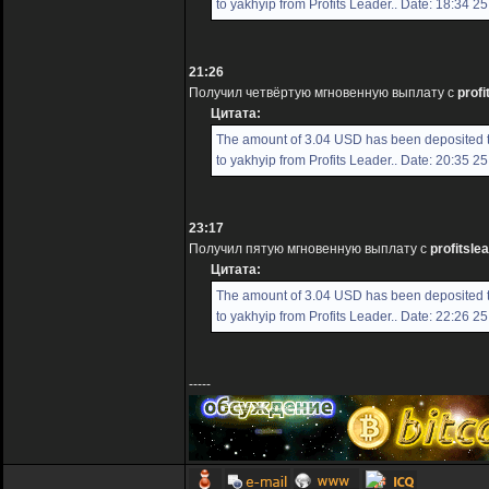
to yakhyip from Profits Leader.. Date: 18:34 2
21:26
Получил четвёртую мгновенную выплату с
profi
Цитата:
The amount of 3.04 USD has been deposited 
to yakhyip from Profits Leader.. Date: 20:35 2
23:17
Получил пятую мгновенную выплату с
profitslea
Цитата:
The amount of 3.04 USD has been deposited 
to yakhyip from Profits Leader.. Date: 22:26 2
-----