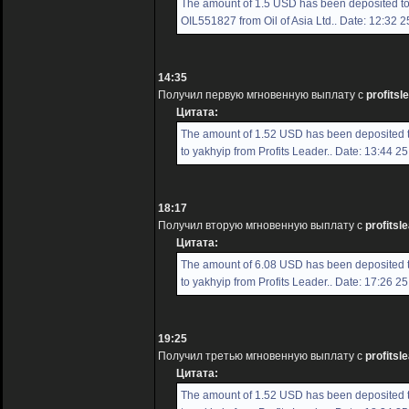
The amount of 1.5 USD has been deposited t
OIL551827 from Oil of Asia Ltd.. Date: 12:32 
14:35
Получил первую мгновенную выплату с
profitsl
Цитата:
The amount of 1.52 USD has been deposited 
to yakhyip from Profits Leader.. Date: 13:44 2
18:17
Получил вторую мгновенную выплату с
profitsl
Цитата:
The amount of 6.08 USD has been deposited 
to yakhyip from Profits Leader.. Date: 17:26 2
19:25
Получил третью мгновенную выплату с
profitsl
Цитата:
The amount of 1.52 USD has been deposited 