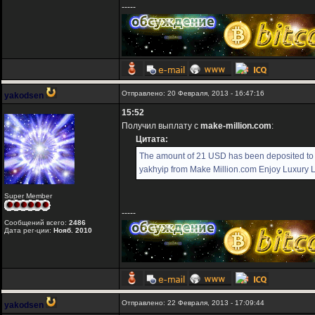
-----
Отправлено: 20 Февраля, 2013 - 16:47:16
yakodsen
15:52
Получил выплату с
make-million.com
:
Цитата:
The amount of 21 USD has been deposited to
yakhyip from Make Million.com Enjoy Luxury Li
Super Member
-----
Сообщений всего:
2486
Дата рег-ции:
Нояб. 2010
Отправлено: 22 Февраля, 2013 - 17:09:44
yakodsen