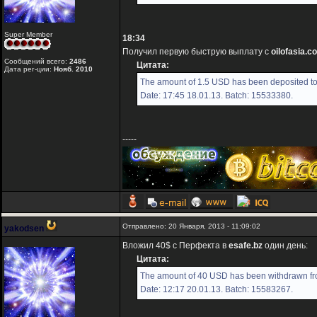
Super Member
18:34
Получил первую быструю выплату с
oilofasia.c
Сообщений всего:
2486
Цитата:
Дата рег-ции:
Нояб. 2010
The amount of 1.5 USD has been deposited to 
Date: 17:45 18.01.13. Batch: 15533380.
-----
Отправлено: 20 Января, 2013 - 11:09:02
yakodsen
Вложил 40$ с Перфекта в
esafe.bz
один день:
Цитата:
The amount of 40 USD has been withdrawn fro
Date: 12:17 20.01.13. Batch: 15583267.