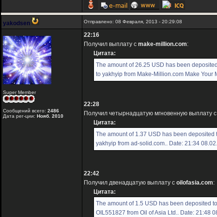
Отправлено: 08 Февраля, 2013 - 20:29:08
yakodsen
22:16
Получил выплату с
make-million.com
:
Цитата:
The amount of 26.25 USD has been deposited
to yakhyip from Make-Million.com Make Your Mi
Super Member
22:28
Сообщений всего:
2486
Получил четырнадцатую мгновенную выплату 
Дата рег-ции:
Нояб. 2010
Цитата:
The amount of 1.37 USD has been deposited 
yakhyip from ad-solid.com.. Date: 21:34 08.0
22:42
Получил двенадцатую выплату с
oilofasia.com
:
Цитата:
The amount of 1.5 USD has been deposited t
OIL551827 from Oil of Asia Ltd.. Date: 21:48 