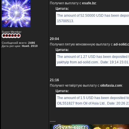
Получил выплату с
esafe.bz
:
Цитата:
The amount of 52.50000 USD has been deposit
15700513.
Super Member
20:04
Сообщений всего:
2486
Получил пятую мгновенную выплату с
ad-solid
Дата рег-ции:
Нояб. 2010
Цитата:
The amount of 1.27 USD has been deposited 
yakhyip from ad-solid.com.. Date: 19:14 23.0
21:16
Получил четвёртую выплату с
oilofasia.com
:
Цитата:
The amount of 1.5 USD has been deposited t
OIL551827 from Oil of Asia Ltd.. Date: 20:26 
-----