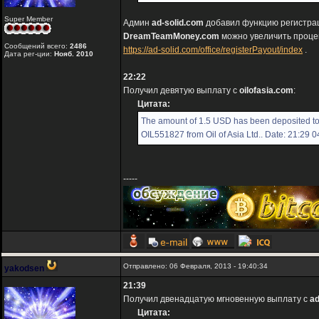
Super Member
Админ
ad-solid.com
добавил функцию регистрац
DreamTeamMoney.com
можно увеличить проце
Сообщений всего:
2486
https://ad-solid.com/office/registerPayout/index
.
Дата рег-ции:
Нояб. 2010
22:22
Получил девятую выплату с
oilofasia.com
:
Цитата:
The amount of 1.5 USD has been deposited t
OIL551827 from Oil of Asia Ltd.. Date: 21:29 
-----
Отправлено: 06 Февраля, 2013 - 19:40:34
yakodsen
21:39
Получил двенадцатую мгновенную выплату с
ad
Цитата: