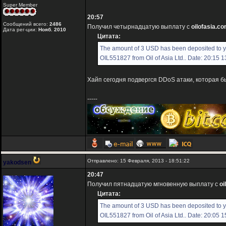
Super Member
20:57
Сообщений всего:
2486
Получил четырнадцатую выплату с
oilofasia.c
Дата рег-ции:
Нояб. 2010
Цитата:
The amount of 3 USD has been deposited to 
OIL551827 from Oil of Asia Ltd.. Date: 20:15 
Хайп сегодня подвергся DDoS атаки, которая б
-----
Отправлено: 15 Февраля, 2013 - 18:51:22
yakodsen
20:47
Получил пятнадцатую мгновенную выплату с
oi
Цитата:
The amount of 3 USD has been deposited to 
OIL551827 from Oil of Asia Ltd.. Date: 20:05 