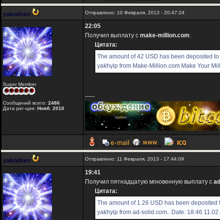
Отправлено: 10 Февраля, 2013 - 20:47:24
yakodsen
22:05
Получил выплату с
make-million.com
:
Цитата:
The amount of 42 USD has been deposited to
yakhyip from Make-Million.com Make Your Milli
Super Member
-----
Сообщений всего:
2486
Дата рег-ции:
Нояб. 2010
Отправлено: 11 Февраля, 2013 - 17:44:09
yakodsen
19:41
Получил пятнадцатую мгновенную выплату с
ad
Цитата:
The amount of 1.26 USD has been deposited 
yakhyip from ad-solid.com.. Date: 18:46 11.02