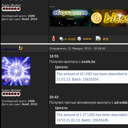
Super Member
-----
Сообщений всего:
2486
Дата рег-ции:
Нояб. 2010
Отправлено: 21 Января, 2013 - 18:39:00
yakodsen
18:55
Получил выплату с
esafe.bz
:
Цитата:
The amount of 42 USD has been deposited to 
21.01.13. Batch: 15625354.
Super Member
20:43
Сообщений всего:
2486
Получил третью мгновенную выплату с
ad-soli
Дата рег-ции:
Нояб. 2010
Цитата:
The amount of 1.27 USD has been deposited t
19:53 21.01.13. Batch: 15629195.