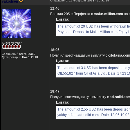
Отправлено: 19 Февраля, 2013 - 10:51:19
yakodsen
12:46
Вложил 20$ с Перфекта в
make-million.com
на 
Цитата:
The amount of 20 USD has been withdrawn f
Payment. Deposit to Make Million.com Enjoy Lu
Super Member
18:05
Сообщений всего:
2486
Получил шестнадцатую выплату с
oilofasia.co
Дата рег-ции:
Нояб. 2010
Цитата:
The amount of 3 USD has been deposited to 
OIL551827 from Oil of Asia Ltd.. Date: 17:23 
18:47
Получил восемнадцатую выплату с
ad-solid.co
Цитата:
The amount of 2.55 USD has been deposited 
yakhyip from ad-solid.com.. Date: 18:05 19.0