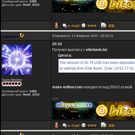
Сообщений всего:
2486
Дата рег-ции:
Нояб. 2010
Отправлено: 17 Февраля, 2013 - 20:33:12
yakodsen
20:34
Получил выплату с
elitebank.biz
:
Цитата:
The amount of 20.79 USD has been deposited
to yakhyip from Elite Bank.. Date: 19:52 17.0
Super Member
make-million.com
находится под DDoS атакой.
Сообщений всего:
2486
Дата рег-ции:
Нояб. 2010
-----