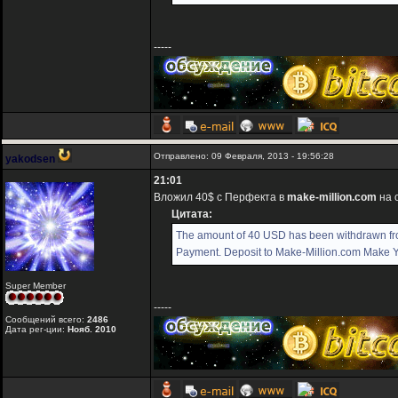
-----
Отправлено: 09 Февраля, 2013 - 19:56:28
yakodsen
21:01
Вложил 40$ с Перфекта в
make-million.com
на 
Цитата:
The amount of 40 USD has been withdrawn f
Payment. Deposit to Make-Million.com Make You
Super Member
-----
Сообщений всего:
2486
Дата рег-ции:
Нояб. 2010