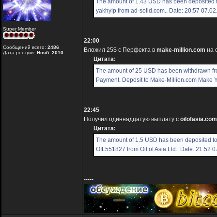
The amount of 1.43 USD has been deposited 
yakhyip from ad-solid.com.. Date: 20:57 07.0
Super Member
22:00
Сообщений всего:
2486
Вложил 25$ с Перфекта в
make-million.com
на 
Дата рег-ции:
Нояб. 2010
Цитата:
The amount of 25 USD has been withdrawn f
Payment. Deposit to Make-Million.com Make You
22:45
Получил одиннадцатую выплату с
oilofasia.com
Цитата:
The amount of 1.5 USD has been deposited t
OIL551827 from Oil of Asia Ltd.. Date: 21:52 
-----