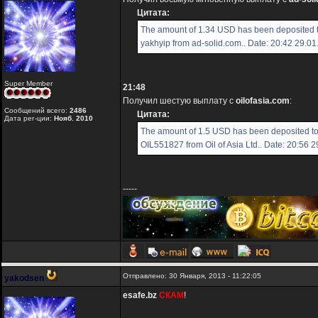
Цитата:
The amount of 1.34 USD has been deposited 
yakhyip from ad-solid.com.. Date: 20:42 29.0
Super Member
21:48
Получил шестую выплату с
oilofasia.com
:
Сообщений всего:
2486
Цитата:
Дата рег-ции:
Нояб. 2010
The amount of 1.5 USD has been deposited t
OIL551827 from Oil of Asia Ltd.. Date: 20:56 
-----
Отправлено: 30 Января, 2013 - 11:22:05
yakodsen
esafe.bz
СКАМ
!