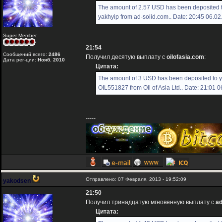
The amount of 2.57 USD has been deposited 
yakhyip from ad-solid.com.. Date: 20:45 06.0
Super Member
21:54
Сообщений всего:
2486
Получил десятую выплату с
oilofasia.com
:
Дата рег-ции:
Нояб. 2010
Цитата:
The amount of 3 USD has been deposited to 
OIL551827 from Oil of Asia Ltd.. Date: 21:01 
-----
Отправлено: 07 Февраля, 2013 - 19:52:09
yakodsen
21:50
Получил тринадцатую мгновенную выплату с
ad
Цитата: