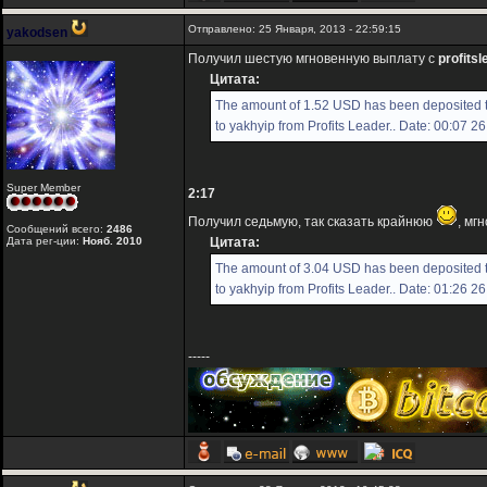
Отправлено: 25 Января, 2013 - 22:59:15
yakodsen
Получил шестую мгновенную выплату с
profitsl
Цитата:
The amount of 1.52 USD has been deposited 
to yakhyip from Profits Leader.. Date: 00:07 2
Super Member
2:17
Получил седьмую, так сказать крайнюю
, мг
Сообщений всего:
2486
Дата рег-ции:
Нояб. 2010
Цитата:
The amount of 3.04 USD has been deposited 
to yakhyip from Profits Leader.. Date: 01:26 2
-----