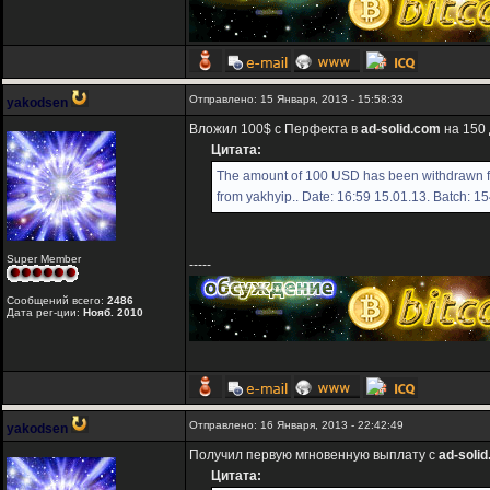
Отправлено: 15 Января, 2013 - 15:58:33
yakodsen
Вложил 100$ с Перфекта в
ad-solid.com
на 150 
Цитата:
The amount of 100 USD has been withdrawn fr
from yakhyip.. Date: 16:59 15.01.13. Batch: 1
Super Member
-----
Сообщений всего:
2486
Дата рег-ции:
Нояб. 2010
Отправлено: 16 Января, 2013 - 22:42:49
yakodsen
Получил первую мгновенную выплату с
ad-soli
Цитата: