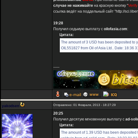
случае не нажимайте
на красную кнопку "
Verify
ссылка ведёт на поддельный сайт "http://sci.liber
19:28
Получил седьмую выплату с
oilofasia.com
:
Цитата:
The amount of 3 USD has been deposited to 
OIL551827 from Oil of Asia Ltd.. Date: 18:36 
-----
Отправлено: 01 Февраля, 2013 - 18:27:29
yakodsen
20:25
Получил десятую мгновенную выплату с
ad-sol
Цитата:
The amount of 1.39 USD has been deposited 