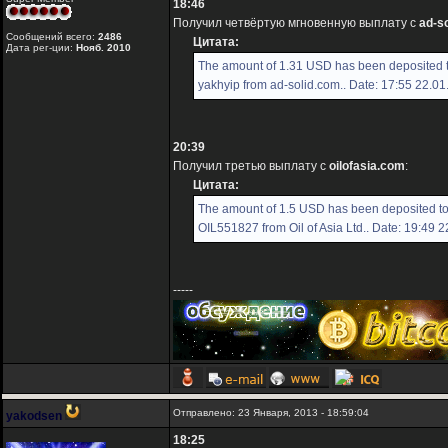
18:46
Получил четвёртую мгновенную выплату с
ad-s
Сообщений всего:
2486
Цитата:
Дата рег-ции:
Нояб. 2010
The amount of 1.31 USD has been deposited 
yakhyip from ad-solid.com.. Date: 17:55 22.0
20:39
Получил третью выплату с
oilofasia.com
:
Цитата:
The amount of 1.5 USD has been deposited t
OIL551827 from Oil of Asia Ltd.. Date: 19:49 
-----
Отправлено: 23 Января, 2013 - 18:59:04
yakodsen
18:25