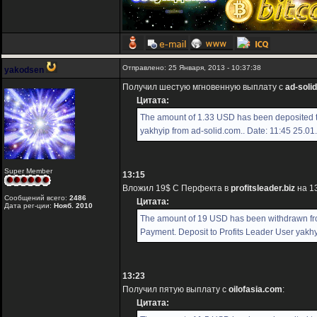
Отправлено: 25 Января, 2013 - 10:37:38
yakodsen
Получил шестую мгновенную выплату с
ad-soli
Цитата:
The amount of 1.33 USD has been deposited 
yakhyip from ad-solid.com.. Date: 11:45 25.01
Super Member
13:15
Вложил 19$ С Перфекта в
profitsleader.biz
на 13
Сообщений всего:
2486
Цитата:
Дата рег-ции:
Нояб. 2010
The amount of 19 USD has been withdrawn f
Payment. Deposit to Profits Leader User yakhy
13:23
Получил пятую выплату с
oilofasia.com
:
Цитата: