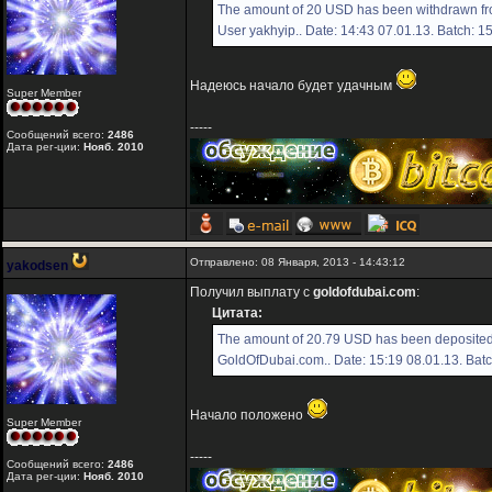
The amount of 20 USD has been withdrawn fr
User yakhyip.. Date: 14:43 07.01.13. Batch: 
Надеюсь начало будет удачным
Super Member
-----
Сообщений всего:
2486
Дата рег-ции:
Нояб. 2010
Отправлено: 08 Января, 2013 - 14:43:12
yakodsen
Получил выплату с
goldofdubai.com
:
Цитата:
The amount of 20.79 USD has been deposited 
GoldOfDubai.com.. Date: 15:19 08.01.13. Bat
Начало положено
Super Member
-----
Сообщений всего:
2486
Дата рег-ции:
Нояб. 2010