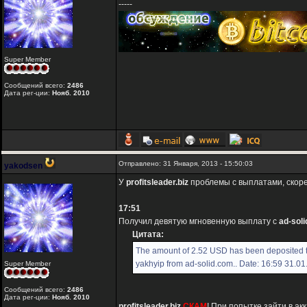
-----
Super Member
Сообщений всего:
2486
Дата рег-ции:
Нояб. 2010
Отправлено: 31 Января, 2013 - 15:50:03
yakodsen
У
profitsleader.biz
проблемы с выплатами, скоре
17:51
Получил девятую мгновенную выплату с
ad-sol
Цитата:
The amount of 2.52 USD has been deposited 
yakhyip from ad-solid.com.. Date: 16:59 31.0
Super Member
Сообщений всего:
2486
Дата рег-ции:
Нояб. 2010
profitsleader.biz
СКАМ
! При попытке зайти в а