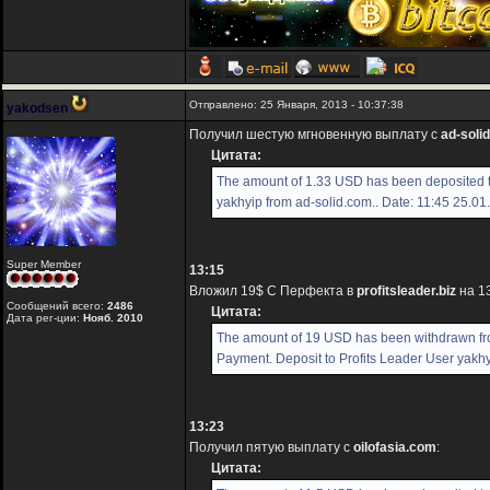
Отправлено: 25 Января, 2013 - 10:37:38
yakodsen
Получил шестую мгновенную выплату с
ad-soli
Цитата:
The amount of 1.33 USD has been deposited 
yakhyip from ad-solid.com.. Date: 11:45 25.01
Super Member
13:15
Вложил 19$ С Перфекта в
profitsleader.biz
на 13
Сообщений всего:
2486
Цитата:
Дата рег-ции:
Нояб. 2010
The amount of 19 USD has been withdrawn f
Payment. Deposit to Profits Leader User yakhy
13:23
Получил пятую выплату с
oilofasia.com
:
Цитата: