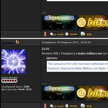
-----
Отправлено: 09 Февраля, 2013 - 19:56:28
yakodsen
21:01
Вложил 40$ с Перфекта в
make-million.com
на 
Цитата:
The amount of 40 USD has been withdrawn f
Payment. Deposit to Make-Million.com Make You
Super Member
-----
Сообщений всего:
2486
Дата рег-ции:
Нояб. 2010