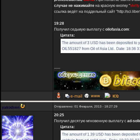
случае не нажимайте
на красную кнопку "
Verify
ссылка ведёт на поддельный сайт "http://sci.liber
19:28
Получил седьмую выплату с
oilofasia.com
:
Цитата:
The amount of 3 USD has been deposited to 
OIL551827 from Oil of Asia Ltd.. Date: 18:36 
-----
Отправлено: 01 Февраля, 2013 - 18:27:29
yakodsen
20:25
Получил десятую мгновенную выплату с
ad-sol
Цитата:
The amount of 1.39 USD has been deposited 