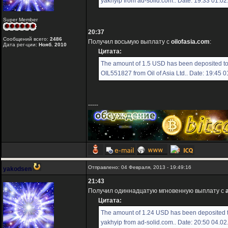
yakhyip from ad-solid.com.. Date: 19:33 01.0
Super Member
20:37
Сообщений всего:
2486
Получил восьмую выплату с
oilofasia.com
:
Дата рег-ции:
Нояб. 2010
Цитата:
The amount of 1.5 USD has been deposited t
OIL551827 from Oil of Asia Ltd.. Date: 19:45 
-----
Отправлено: 04 Февраля, 2013 - 19:49:16
yakodsen
21:43
Получил одиннадцатую мгновенную выплату с
Цитата:
The amount of 1.24 USD has been deposited 
yakhyip from ad-solid.com.. Date: 20:50 04.0