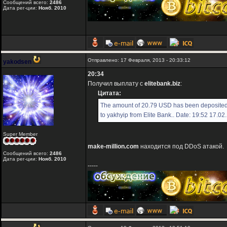
Сообщений всего:
2486
Дата рег-ции:
Нояб. 2010
Отправлено: 17 Февраля, 2013 - 20:33:12
yakodsen
20:34
Получил выплату с
elitebank.biz
:
Цитата:
The amount of 20.79 USD has been deposited
to yakhyip from Elite Bank.. Date: 19:52 17.0
Super Member
make-million.com
находится под DDoS атакой.
Сообщений всего:
2486
Дата рег-ции:
Нояб. 2010
-----