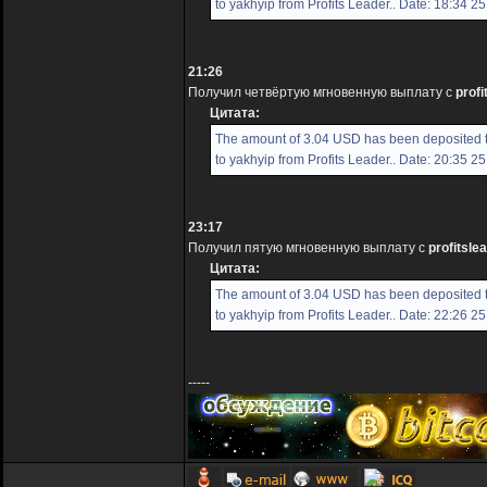
to yakhyip from Profits Leader.. Date: 18:34 2
21:26
Получил четвёртую мгновенную выплату с
profi
Цитата:
The amount of 3.04 USD has been deposited 
to yakhyip from Profits Leader.. Date: 20:35 2
23:17
Получил пятую мгновенную выплату с
profitslea
Цитата:
The amount of 3.04 USD has been deposited 
to yakhyip from Profits Leader.. Date: 22:26 2
-----