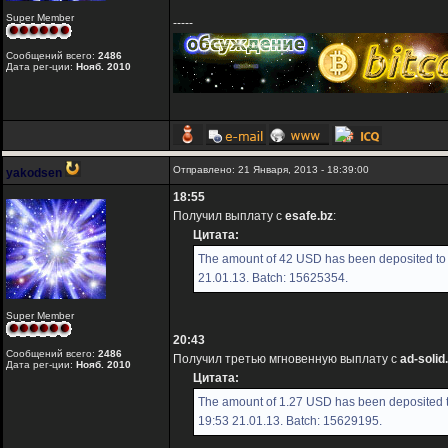
Super Member
-----
Сообщений всего:
2486
Дата рег-ции:
Нояб. 2010
Отправлено: 21 Января, 2013 - 18:39:00
yakodsen
18:55
Получил выплату с
esafe.bz
:
Цитата:
The amount of 42 USD has been deposited to 
21.01.13. Batch: 15625354.
Super Member
20:43
Сообщений всего:
2486
Получил третью мгновенную выплату с
ad-soli
Дата рег-ции:
Нояб. 2010
Цитата:
The amount of 1.27 USD has been deposited t
19:53 21.01.13. Batch: 15629195.