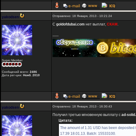
Отправлено: 18 Января, 2013 - 10:21:24
yakodsen
С
goldofdubai.com
нет выплат,
СКАМ
.
-----
Super Member
Сообщений всего:
2486
Дата рег-ции:
Нояб. 2010
Отправлено: 18 Января, 2013 - 16:30:43
yakodsen
Получил третью мгновенную выплату с
ad-soli
Цитата:
The amount of 1.31 USD has been deposited t
17:39 18.01.13. Batch: 15533100.