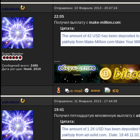
Отправлено: 10 Февраля, 2013 - 20:47:24
yakodsen
22:05
Получил выплату с
make-million.com
:
Цитата:
The amount of 42 USD has been deposited to
yakhyip from Make-Million.com Make Your Milli
Super Member
-----
Сообщений всего:
2486
Дата рег-ции:
Нояб. 2010
Отправлено: 11 Февраля, 2013 - 17:44:09
yakodsen
19:41
Получил пятнадцатую мгновенную выплату с
ad
Цитата:
The amount of 1.26 USD has been deposited 
yakhyip from ad-solid.com.. Date: 18:46 11.02