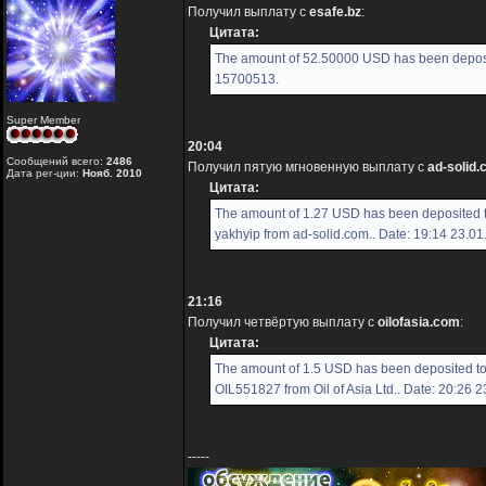
Получил выплату с
esafe.bz
:
Цитата:
The amount of 52.50000 USD has been deposit
15700513.
Super Member
20:04
Сообщений всего:
2486
Получил пятую мгновенную выплату с
ad-solid
Дата рег-ции:
Нояб. 2010
Цитата:
The amount of 1.27 USD has been deposited 
yakhyip from ad-solid.com.. Date: 19:14 23.0
21:16
Получил четвёртую выплату с
oilofasia.com
:
Цитата:
The amount of 1.5 USD has been deposited t
OIL551827 from Oil of Asia Ltd.. Date: 20:26 
-----