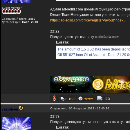
Super Member
Админ
ad-solid.com
добавил функцию регистрац
DreamTeamMoney.com
можно увеличить проце
Сообщений всего:
2486
https://ad-solid.com/office/registerPayout/index
.
Дата рег-ции:
Нояб. 2010
22:22
Получил девятую выплату с
oilofasia.com
:
Цитата:
The amount of 1.5 USD has been deposited t
OIL551827 from Oil of Asia Ltd.. Date: 21:29 
-----
Отправлено: 06 Февраля, 2013 - 19:40:34
yakodsen
21:39
Получил двенадцатую мгновенную выплату с
ad
Цитата: