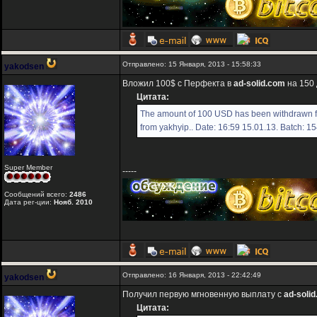
Отправлено: 15 Января, 2013 - 15:58:33
yakodsen
Вложил 100$ с Перфекта в
ad-solid.com
на 150 
Цитата:
The amount of 100 USD has been withdrawn fr
from yakhyip.. Date: 16:59 15.01.13. Batch: 1
Super Member
-----
Сообщений всего:
2486
Дата рег-ции:
Нояб. 2010
Отправлено: 16 Января, 2013 - 22:42:49
yakodsen
Получил первую мгновенную выплату с
ad-soli
Цитата: