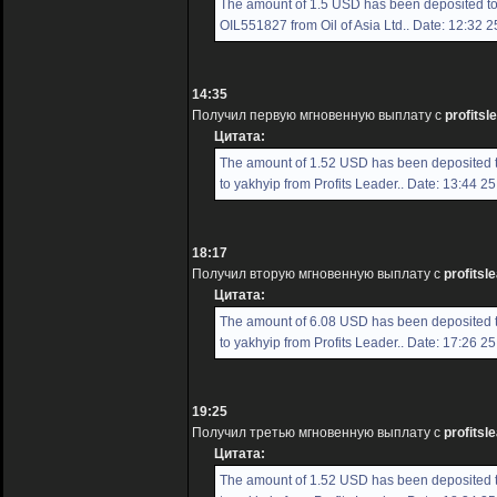
The amount of 1.5 USD has been deposited t
OIL551827 from Oil of Asia Ltd.. Date: 12:32 
14:35
Получил первую мгновенную выплату с
profitsl
Цитата:
The amount of 1.52 USD has been deposited 
to yakhyip from Profits Leader.. Date: 13:44 2
18:17
Получил вторую мгновенную выплату с
profitsl
Цитата:
The amount of 6.08 USD has been deposited 
to yakhyip from Profits Leader.. Date: 17:26 2
19:25
Получил третью мгновенную выплату с
profitsl
Цитата:
The amount of 1.52 USD has been deposited 