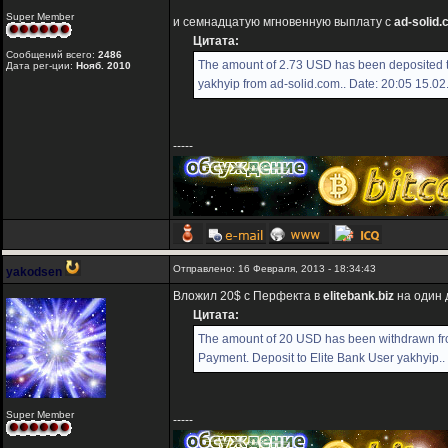
Super Member
и семнадцатую мгновенную выплату с
ad-solid
Цитата:
Сообщений всего:
2486
The amount of 2.73 USD has been deposited 
Дата рег-ции:
Нояб. 2010
yakhyip from ad-solid.com.. Date: 20:05 15.0
-----
Отправлено: 16 Февраля, 2013 - 18:34:43
yakodsen
Вложил 20$ с Перфекта в
elitebank.biz
на один 
Цитата:
The amount of 20 USD has been withdrawn f
Payment. Deposit to Elite Bank User yakhyip..
Super Member
-----