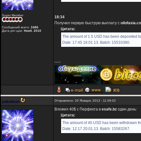
Super Member
18:34
Получил первую быструю выплату с
oilofasia.c
Сообщений всего:
2486
Цитата:
Дата рег-ции:
Нояб. 2010
The amount of 1.5 USD has been deposited to 
Date: 17:45 18.01.13. Batch: 15533380.
-----
Отправлено: 20 Января, 2013 - 11:09:02
yakodsen
Вложил 40$ с Перфекта в
esafe.bz
один день:
Цитата:
The amount of 40 USD has been withdrawn fro
Date: 12:17 20.01.13. Batch: 15583267.