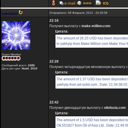
Отправлено: 08 Февраля, 2013 - 20:29:08
yakodsen
22:16
Получил выплату с
make-million.com
:
Цитата:
The amount of 26.25 USD has been deposited
to yakhyip from Make-Million.com Make Your Mi
Super Member
22:28
Сообщений всего:
2486
Получил четырнадцатую мгновенную выплату 
Дата рег-ции:
Нояб. 2010
Цитата:
The amount of 1.37 USD has been deposited 
yakhyip from ad-solid.com.. Date: 21:34 08.0
22:42
Получил двенадцатую выплату с
oilofasia.com
:
Цитата:
The amount of 1.5 USD has been deposited t
OIL551827 from Oil of Asia Ltd.. Date: 21:48 