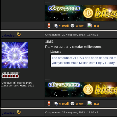
-----
Отправлено: 20 Февраля, 2013 - 16:47:16
yakodsen
15:52
Получил выплату с
make-million.com
:
Цитата:
The amount of 21 USD has been deposited to
yakhyip from Make Million.com Enjoy Luxury Li
Super Member
-----
Сообщений всего:
2486
Дата рег-ции:
Нояб. 2010
Отправлено: 22 Февраля, 2013 - 17:09:44
yakodsen