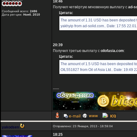
18:46
Получил четвёртую мгновенную выплату с
ad-s
Сообщений всего:
2486
Цитата:
Дата рег-ции:
Нояб. 2010
The amount of 1.31 USD has been deposited 
yakhyip from ad-solid.com.. Date: 17:55 22.0
20:39
Получил третью выплату с
oilofasia.com
:
Цитата:
The amount of 1.5 USD has been deposited t
OIL551827 from Oil of Asia Ltd.. Date: 19:49 
-----
Отправлено: 23 Января, 2013 - 18:59:04
yakodsen
18:25