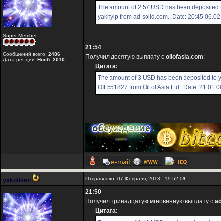
The amount of 2.57 USD has been deposited 
yakhyip from ad-solid.com.. Date: 20:45 06.0
Super Member
21:54
Сообщений всего:
2486
Получил десятую выплату с
oilofasia.com
:
Дата рег-ции:
Нояб. 2010
Цитата:
The amount of 3 USD has been deposited to 
OIL551827 from Oil of Asia Ltd.. Date: 21:01 
-----
Отправлено: 07 Февраля, 2013 - 19:52:09
yakodsen
21:50
Получил тринадцатую мгновенную выплату с
ad
Цитата: