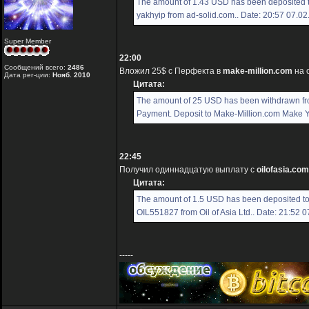
The amount of 1.43 USD has been deposited 
yakhyip from ad-solid.com.. Date: 20:57 07.0
Super Member
22:00
Сообщений всего:
2486
Вложил 25$ с Перфекта в
make-million.com
на 
Дата рег-ции:
Нояб. 2010
Цитата:
The amount of 25 USD has been withdrawn f
Payment. Deposit to Make-Million.com Make You
22:45
Получил одиннадцатую выплату с
oilofasia.com
Цитата:
The amount of 1.5 USD has been deposited t
OIL551827 from Oil of Asia Ltd.. Date: 21:52 
-----