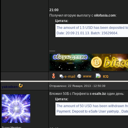
21:00
Получил вторую выплату с
oilofasia.com
:
Цитата:
The amount of 1.5 USD has been deposited to 
Date: 20:09 21.01.13. Batch: 15629664.
-----
Отправлено: 22 Января, 2013 - 12:50:39
yakodsen
Вложил 50$ с Перфекта в
esafe.bz
один день:
Цитата:
The amount of 50 USD has been withdrawn f
Payment. Deposit to eSafe User yakhyip.. Dat
Super Member