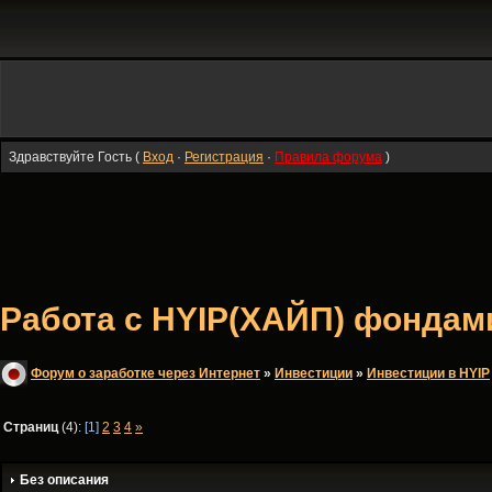
Здравствуйте Гость (
Вход
·
Регистрация
·
Правила форума
)
Работа с HYIP(ХАЙП) фондами
Форум о заработке через Интернет
»
Инвестиции
»
Инвестиции в HYIP
Страниц
(4):
[1]
2
3
4
»
Без описания