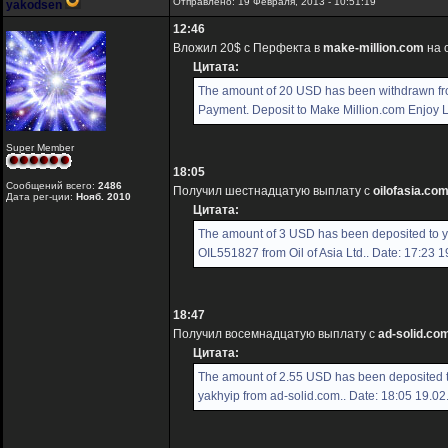
Отправлено: 19 Февраля, 2013 - 10:51:19
yakodsen
12:46
Вложил 20$ с Перфекта в
make-million.com
на 
Цитата:
The amount of 20 USD has been withdrawn f
Payment. Deposit to Make Million.com Enjoy Lu
Super Member
18:05
Сообщений всего:
2486
Получил шестнадцатую выплату с
oilofasia.co
Дата рег-ции:
Нояб. 2010
Цитата:
The amount of 3 USD has been deposited to 
OIL551827 from Oil of Asia Ltd.. Date: 17:23 
18:47
Получил восемнадцатую выплату с
ad-solid.co
Цитата:
The amount of 2.55 USD has been deposited 
yakhyip from ad-solid.com.. Date: 18:05 19.0