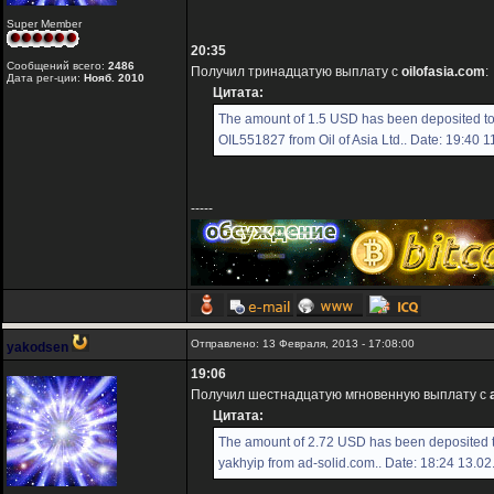
Super Member
20:35
Сообщений всего:
2486
Получил тринадцатую выплату с
oilofasia.com
:
Дата рег-ции:
Нояб. 2010
Цитата:
The amount of 1.5 USD has been deposited t
OIL551827 from Oil of Asia Ltd.. Date: 19:40 
-----
Отправлено: 13 Февраля, 2013 - 17:08:00
yakodsen
19:06
Получил шестнадцатую мгновенную выплату с
Цитата:
The amount of 2.72 USD has been deposited 
yakhyip from ad-solid.com.. Date: 18:24 13.0