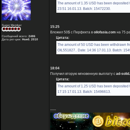
The amount of 1.35 USD has been deposited t
23:51 16.01.13. Batch: 15472230.
Super Member
15:25
Вложил 50$ с Перфекта в
oilofasia.com
на 75 р
Сообщений всего:
2486
Цитата:
Дата рег-ции:
Нояб. 2010
The amount of 50 USD has been withdrawn fro
OIL551827.. Date: 14:36 17.01.13. Batch: 15
18:04
Получил вторую мгновенную выплату с
ad-soli
Цитата:
The amount of 1.25 USD has been deposited t
17:15 17.01.13. Batch: 15496613.
-----