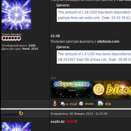
Цитата:
The amount of 1.34 USD has been deposited 
yakhyip from ad-solid.com.. Date: 20:42 29.0
Super Member
21:48
Получил шестую выплату с
oilofasia.com
:
Сообщений всего:
2486
Цитата:
Дата рег-ции:
Нояб. 2010
The amount of 1.5 USD has been deposited t
OIL551827 from Oil of Asia Ltd.. Date: 20:56 
-----
Отправлено: 30 Января, 2013 - 11:22:05
yakodsen
esafe.bz
СКАМ
!