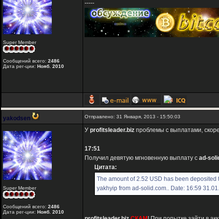
-----
Super Member
Сообщений всего:
2486
Дата рег-ции:
Нояб. 2010
Отправлено: 31 Января, 2013 - 15:50:03
yakodsen
У
profitsleader.biz
проблемы с выплатами, скоре
17:51
Получил девятую мгновенную выплату с
ad-sol
Цитата:
The amount of 2.52 USD has been deposited 
yakhyip from ad-solid.com.. Date: 16:59 31.0
Super Member
Сообщений всего:
2486
Дата рег-ции:
Нояб. 2010
profitsleader.biz
СКАМ
! При попытке зайти в а