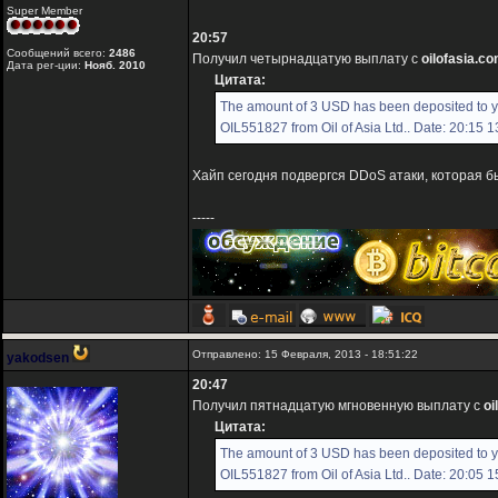
Super Member
20:57
Сообщений всего:
2486
Получил четырнадцатую выплату с
oilofasia.c
Дата рег-ции:
Нояб. 2010
Цитата:
The amount of 3 USD has been deposited to 
OIL551827 from Oil of Asia Ltd.. Date: 20:15 
Хайп сегодня подвергся DDoS атаки, которая б
-----
Отправлено: 15 Февраля, 2013 - 18:51:22
yakodsen
20:47
Получил пятнадцатую мгновенную выплату с
oi
Цитата:
The amount of 3 USD has been deposited to 
OIL551827 from Oil of Asia Ltd.. Date: 20:05 