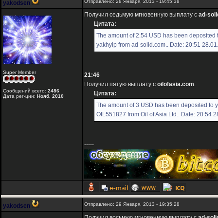
Отправлено: 28 Января, 2013 - 19:45:38
yakodsen
Получил седьмую мгновенную выплату с
ad-sol
Цитата:
The amount of 2.54 USD has been deposited 
yakhyip from ad-solid.com.. Date: 20:51 28.01
Super Member
21:46
Получил пятую выплату с
oilofasia.com
:
Сообщений всего:
2486
Цитата:
Дата рег-ции:
Нояб. 2010
The amount of 3 USD has been deposited to 
OIL551827 from Oil of Asia Ltd.. Date: 20:54 
-----
Отправлено: 29 Января, 2013 - 19:35:28
yakodsen
Получил восьмую мгновенную выплату с
ad-sol