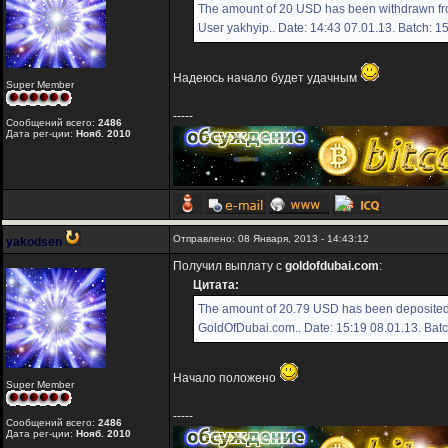
The amount of 20 USD has been withdrawn fr
User yakhyip.. Date: 14:43 07.01.13. Batch: 
Надеюсь начало будет удачным
Super Member
-----
Сообщений всего:
2486
Дата рег-ции:
Нояб. 2010
Отправлено: 08 Января, 2013 - 14:43:12
yakodsen
Получил выплату с
goldofdubai.com
:
Цитата:
The amount of 20.79 USD has been deposited 
GoldOfDubai.com.. Date: 15:19 08.01.13. Bat
Начало положено
Super Member
-----
Сообщений всего:
2486
Дата рег-ции:
Нояб. 2010