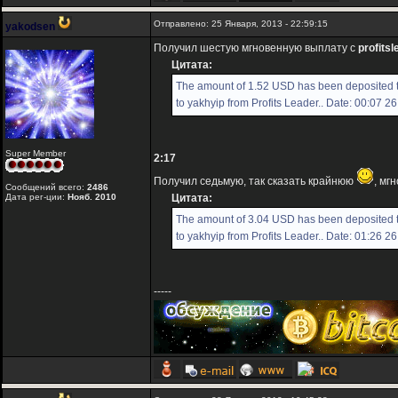
Отправлено: 25 Января, 2013 - 22:59:15
yakodsen
Получил шестую мгновенную выплату с
profitsl
Цитата:
The amount of 1.52 USD has been deposited 
to yakhyip from Profits Leader.. Date: 00:07 2
Super Member
2:17
Получил седьмую, так сказать крайнюю
, мг
Сообщений всего:
2486
Дата рег-ции:
Нояб. 2010
Цитата:
The amount of 3.04 USD has been deposited 
to yakhyip from Profits Leader.. Date: 01:26 2
-----