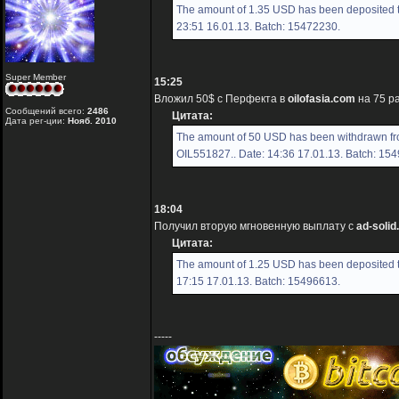
The amount of 1.35 USD has been deposited t
23:51 16.01.13. Batch: 15472230.
Super Member
15:25
Вложил 50$ с Перфекта в
oilofasia.com
на 75 р
Сообщений всего:
2486
Цитата:
Дата рег-ции:
Нояб. 2010
The amount of 50 USD has been withdrawn fro
OIL551827.. Date: 14:36 17.01.13. Batch: 15
18:04
Получил вторую мгновенную выплату с
ad-soli
Цитата:
The amount of 1.25 USD has been deposited t
17:15 17.01.13. Batch: 15496613.
-----