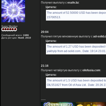
Получил выплату с
esafe.bz
:
Цитата:
The amount of 52.50000 USD has been deposit
15700513.
Super Member
20:04
Сообщений всего:
2486
Получил пятую мгновенную выплату с
ad-solid
Дата рег-ции:
Нояб. 2010
Цитата:
The amount of 1.27 USD has been deposited 
yakhyip from ad-solid.com.. Date: 19:14 23.0
21:16
Получил четвёртую выплату с
oilofasia.com
:
Цитата:
The amount of 1.5 USD has been deposited t
OIL551827 from Oil of Asia Ltd.. Date: 20:26 
-----