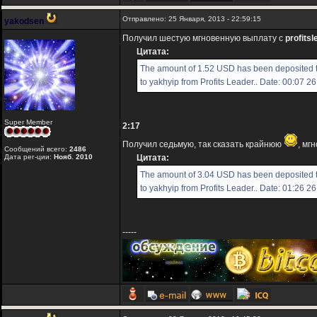
Отправлено: 25 Января, 2013 - 22:59:15
yakodsen
Получил шестую мгновенную выплату с
profitsl
Цитата:
The amount of 1.52 USD has been deposited 
to yakhyip from Profits Leader.. Date: 00:07 2
Super Member
2:17
Получил седьмую, так сказать крайнюю
, мг
Сообщений всего:
2486
Дата рег-ции:
Нояб. 2010
Цитата:
The amount of 3.04 USD has been deposited 
to yakhyip from Profits Leader.. Date: 01:26 2
-----