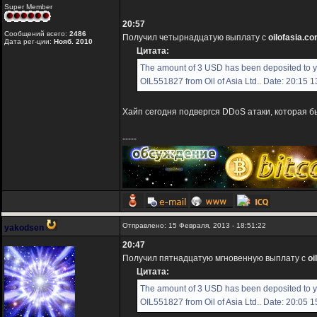
Super Member
20:57
Сообщений всего:
2486
Получил четырнадцатую выплату с
oilofasia.c
Дата рег-ции:
Нояб. 2010
Цитата:
The amount of 3 USD has been deposited to 
OIL551827 from Oil of Asia Ltd.. Date: 20:15 
Хайп сегодня подвергся DDoS атаки, которая б
-----
Отправлено: 15 Февраля, 2013 - 18:51:22
yakodsen
20:47
Получил пятнадцатую мгновенную выплату с
oi
Цитата:
The amount of 3 USD has been deposited to 
OIL551827 from Oil of Asia Ltd.. Date: 20:05 