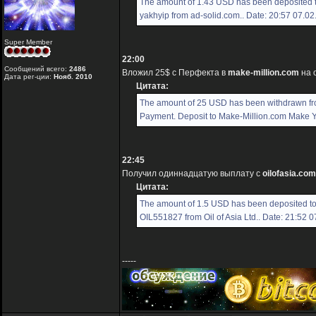
The amount of 1.43 USD has been deposited 
yakhyip from ad-solid.com.. Date: 20:57 07.0
Super Member
22:00
Сообщений всего:
2486
Вложил 25$ с Перфекта в
make-million.com
на 
Дата рег-ции:
Нояб. 2010
Цитата:
The amount of 25 USD has been withdrawn f
Payment. Deposit to Make-Million.com Make You
22:45
Получил одиннадцатую выплату с
oilofasia.com
Цитата:
The amount of 1.5 USD has been deposited t
OIL551827 from Oil of Asia Ltd.. Date: 21:52 
-----