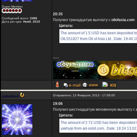
Super Member
20:35
Сообщений всего:
2486
Получил тринадцатую выплату с
oilofasia.com
:
Дата рег-ции:
Нояб. 2010
Цитата:
The amount of 1.5 USD has been deposited t
OIL551827 from Oil of Asia Ltd.. Date: 19:40 
-----
Отправлено: 13 Февраля, 2013 - 17:08:00
yakodsen
19:06
Получил шестнадцатую мгновенную выплату с
Цитата:
The amount of 2.72 USD has been deposited 
yakhyip from ad-solid.com.. Date: 18:24 13.0