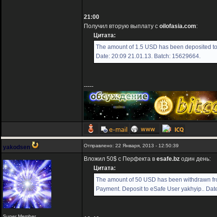
21:00
Получил вторую выплату с
oilofasia.com
:
Цитата:
The amount of 1.5 USD has been deposited to 
Date: 20:09 21.01.13. Batch: 15629664.
-----
Отправлено: 22 Января, 2013 - 12:50:39
yakodsen
Вложил 50$ с Перфекта в
esafe.bz
один день:
Цитата:
The amount of 50 USD has been withdrawn f
Payment. Deposit to eSafe User yakhyip.. Dat
Super Member