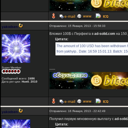
Отправлено: 15 Января, 2013 - 15:58:33
yakodsen
Вложил 100$ с Перфекта в
ad-solid.com
на 150 
Цитата:
The amount of 100 USD has been withdrawn fr
from yakhyip.. Date: 16:59 15.01.13. Batch: 1
Super Member
-----
Сообщений всего:
2486
Дата рег-ции:
Нояб. 2010
Отправлено: 16 Января, 2013 - 22:42:49
yakodsen
Получил первую мгновенную выплату с
ad-soli
Цитата: