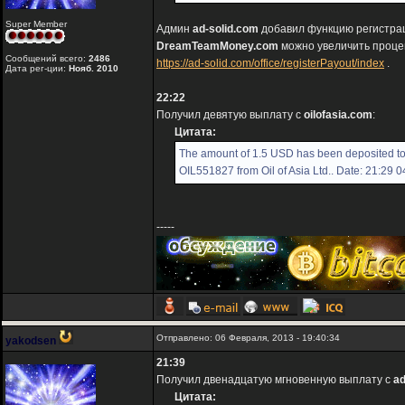
Super Member
Админ
ad-solid.com
добавил функцию регистрац
DreamTeamMoney.com
можно увеличить проце
Сообщений всего:
2486
https://ad-solid.com/office/registerPayout/index
.
Дата рег-ции:
Нояб. 2010
22:22
Получил девятую выплату с
oilofasia.com
:
Цитата:
The amount of 1.5 USD has been deposited t
OIL551827 from Oil of Asia Ltd.. Date: 21:29 
-----
Отправлено: 06 Февраля, 2013 - 19:40:34
yakodsen
21:39
Получил двенадцатую мгновенную выплату с
ad
Цитата: