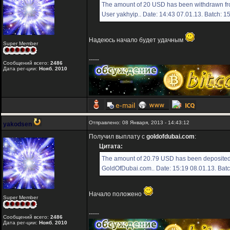
The amount of 20 USD has been withdrawn fr
User yakhyip.. Date: 14:43 07.01.13. Batch: 
Надеюсь начало будет удачным
Super Member
-----
Сообщений всего:
2486
Дата рег-ции:
Нояб. 2010
Отправлено: 08 Января, 2013 - 14:43:12
yakodsen
Получил выплату с
goldofdubai.com
:
Цитата:
The amount of 20.79 USD has been deposited 
GoldOfDubai.com.. Date: 15:19 08.01.13. Bat
Начало положено
Super Member
-----
Сообщений всего:
2486
Дата рег-ции:
Нояб. 2010