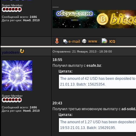
Super Member
-----
Сообщений всего:
2486
Дата рег-ции:
Нояб. 2010
Отправлено: 21 Января, 2013 - 18:39:00
yakodsen
18:55
Получил выплату с
esafe.bz
:
Цитата:
The amount of 42 USD has been deposited to 
21.01.13. Batch: 15625354.
Super Member
20:43
Сообщений всего:
2486
Получил третью мгновенную выплату с
ad-soli
Дата рег-ции:
Нояб. 2010
Цитата:
The amount of 1.27 USD has been deposited t
19:53 21.01.13. Batch: 15629195.