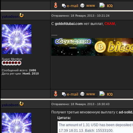
Отправлено: 18 Января, 2013 - 10:21:24
yakodsen
С
goldofdubai.com
нет выплат,
СКАМ
.
-----
Super Member
Сообщений всего:
2486
Дата рег-ции:
Нояб. 2010
Отправлено: 18 Января, 2013 - 16:30:43
yakodsen
Получил третью мгновенную выплату с
ad-soli
Цитата:
The amount of 1.31 USD has been deposited t
17:39 18.01.13. Batch: 15533100.