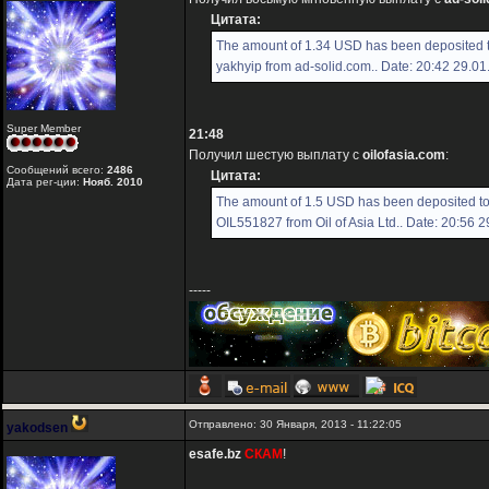
Цитата:
The amount of 1.34 USD has been deposited 
yakhyip from ad-solid.com.. Date: 20:42 29.0
Super Member
21:48
Получил шестую выплату с
oilofasia.com
:
Сообщений всего:
2486
Цитата:
Дата рег-ции:
Нояб. 2010
The amount of 1.5 USD has been deposited t
OIL551827 from Oil of Asia Ltd.. Date: 20:56 
-----
Отправлено: 30 Января, 2013 - 11:22:05
yakodsen
esafe.bz
СКАМ
!