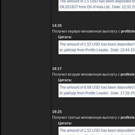
The amount of 1.5 USD has been deposited t
OIL551827 from Oil of Asia Ltd.. Date: 12:32 
14:35
Получил первую мгновенную выплату с
profitsl
Цитата:
The amount of 1.52 USD has been deposited 
to yakhyip from Profits Leader.. Date: 13:44 2
18:17
Получил вторую мгновенную выплату с
profitsl
Цитата:
The amount of 6.08 USD has been deposited 
to yakhyip from Profits Leader.. Date: 17:26 2
19:25
Получил третью мгновенную выплату с
profitsl
Цитата:
The amount of 1.52 USD has been deposited 