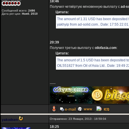
18:46
Получил четвёртую мгновенную выплату с
ad-s
Сообщений всего:
2486
Цитата:
Дата рег-ции:
Нояб. 2010
The amount of 1.31 USD has been deposited 
yakhyip from ad-solid.com.. Date: 17:55 22.0
20:39
Получил третью выплату с
oilofasia.com
:
Цитата:
The amount of 1.5 USD has been deposited t
OIL551827 from Oil of Asia Ltd.. Date: 19:49 
-----
Отправлено: 23 Января, 2013 - 18:59:04
yakodsen
18:25