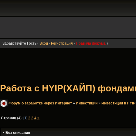
Здравствуйте Гость (
Вход
·
Регистрация
·
Правила форума
)
Работа с HYIP(ХАЙП) фондами
Форум о заработке через Интернет
»
Инвестиции
»
Инвестиции в HYIP
Страниц
(4):
[1]
2
3
4
»
Без описания