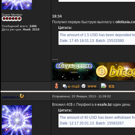
Super Member
18:34
Получил первую быструю выплату с
oilofasia.c
Сообщений всего:
2486
Цитата:
Дата рег-ции:
Нояб. 2010
The amount of 1.5 USD has been deposited to 
Date: 17:45 18.01.13. Batch: 15533380.
-----
Отправлено: 20 Января, 2013 - 11:09:02
yakodsen
Вложил 40$ с Перфекта в
esafe.bz
один день:
Цитата:
The amount of 40 USD has been withdrawn fro
Date: 12:17 20.01.13. Batch: 15583267.