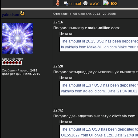
Отправлено: 08 Февраля, 2013 - 20:29:08
yakodsen
22:16
Получил выплату с
make-million.com
:
Цитата:
The amount of 26.25 USD has been deposited
to yakhyip from Make-Million.com Make Your Mi
Super Member
22:28
Сообщений всего:
2486
Получил четырнадцатую мгновенную выплату 
Дата рег-ции:
Нояб. 2010
Цитата:
The amount of 1.37 USD has been deposited 
yakhyip from ad-solid.com.. Date: 21:34 08.0
22:42
Получил двенадцатую выплату с
oilofasia.com
:
Цитата:
The amount of 1.5 USD has been deposited t
OIL551827 from Oil of Asia Ltd.. Date: 21:48 