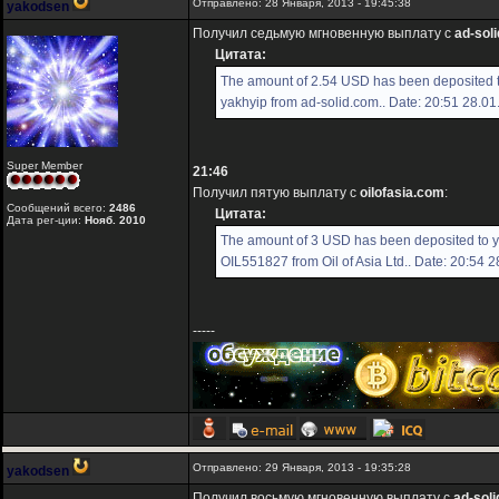
Отправлено: 28 Января, 2013 - 19:45:38
yakodsen
Получил седьмую мгновенную выплату с
ad-sol
Цитата:
The amount of 2.54 USD has been deposited 
yakhyip from ad-solid.com.. Date: 20:51 28.01
Super Member
21:46
Получил пятую выплату с
oilofasia.com
:
Сообщений всего:
2486
Цитата:
Дата рег-ции:
Нояб. 2010
The amount of 3 USD has been deposited to 
OIL551827 from Oil of Asia Ltd.. Date: 20:54 
-----
Отправлено: 29 Января, 2013 - 19:35:28
yakodsen
Получил восьмую мгновенную выплату с
ad-sol