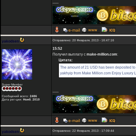
-----
Отправлено: 20 Февраля, 2013 - 16:47:16
yakodsen
15:52
Получил выплату с
make-million.com
:
Цитата:
The amount of 21 USD has been deposited to
yakhyip from Make Million.com Enjoy Luxury Li
Super Member
-----
Сообщений всего:
2486
Дата рег-ции:
Нояб. 2010
Отправлено: 22 Февраля, 2013 - 17:09:44
yakodsen