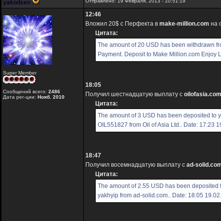
Отправлено: 19 Февраля, 2013 - 10:51:19
yakodsen
12:46
Вложил 20$ с Перфекта в
make-million.com
на 
Цитата:
The amount of 20 USD has been withdrawn f
Payment. Deposit to Make Million.com Enjoy Lu
Super Member
18:05
Сообщений всего:
2486
Получил шестнадцатую выплату с
oilofasia.co
Дата рег-ции:
Нояб. 2010
Цитата:
The amount of 3 USD has been deposited to 
OIL551827 from Oil of Asia Ltd.. Date: 17:23 
18:47
Получил восемнадцатую выплату с
ad-solid.co
Цитата:
The amount of 2.55 USD has been deposited 
yakhyip from ad-solid.com.. Date: 18:05 19.0