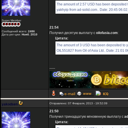
The amount of 2.57 USD has been deposited 
yakhyip from ad-solid.com.. Date: 20:45 06.0
Super Member
21:54
Сообщений всего:
2486
Получил десятую выплату с
oilofasia.com
:
Дата рег-ции:
Нояб. 2010
Цитата:
The amount of 3 USD has been deposited to 
OIL551827 from Oil of Asia Ltd.. Date: 21:01 
-----
Отправлено: 07 Февраля, 2013 - 19:52:09
yakodsen
21:50
Получил тринадцатую мгновенную выплату с
ad
Цитата: