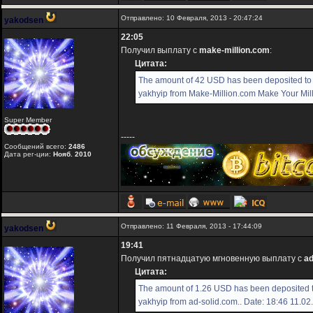
Отправлено: 10 Февраля, 2013 - 20:47:24
yakodsen
22:05
Получил выплату с
make-million.com
:
Цитата:
The amount of 42 USD has been deposited to
yakhyip from Make-Million.com Make Your Milli
Super Member
-----
Сообщений всего:
2486
Дата рег-ции:
Нояб. 2010
Отправлено: 11 Февраля, 2013 - 17:44:09
yakodsen
19:41
Получил пятнадцатую мгновенную выплату с
ad
Цитата:
The amount of 1.26 USD has been deposited 
yakhyip from ad-solid.com.. Date: 18:46 11.02