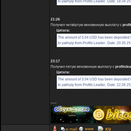
to yakhyip from Profits Leader.. Date: 18:34 2
21:26
Получил четвёртую мгновенную выплату с
profi
Цитата:
The amount of 3.04 USD has been deposited 
to yakhyip from Profits Leader.. Date: 20:35 2
23:17
Получил пятую мгновенную выплату с
profitslea
Цитата:
The amount of 3.04 USD has been deposited 
to yakhyip from Profits Leader.. Date: 22:26 2
-----