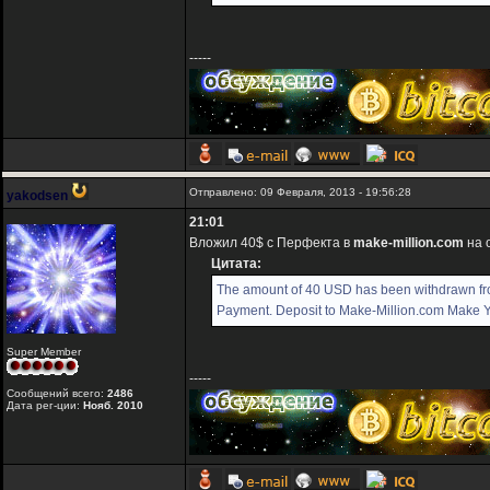
-----
Отправлено: 09 Февраля, 2013 - 19:56:28
yakodsen
21:01
Вложил 40$ с Перфекта в
make-million.com
на 
Цитата:
The amount of 40 USD has been withdrawn f
Payment. Deposit to Make-Million.com Make You
Super Member
-----
Сообщений всего:
2486
Дата рег-ции:
Нояб. 2010