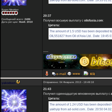
yakhyip from ad-solid.com.. Date: 19:33 01.0
Super Member
20:37
Сообщений всего:
2486
Получил восьмую выплату с
oilofasia.com
:
Дата рег-ции:
Нояб. 2010
Цитата:
The amount of 1.5 USD has been deposited t
OIL551827 from Oil of Asia Ltd.. Date: 19:45 
-----
Отправлено: 04 Февраля, 2013 - 19:49:16
yakodsen
21:43
Получил одиннадцатую мгновенную выплату с
Цитата:
The amount of 1.24 USD has been deposited 
yakhyip from ad-solid.com.. Date: 20:50 04.0