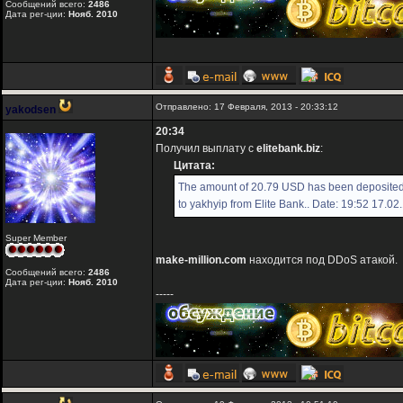
Сообщений всего:
2486
Дата рег-ции:
Нояб. 2010
Отправлено: 17 Февраля, 2013 - 20:33:12
yakodsen
20:34
Получил выплату с
elitebank.biz
:
Цитата:
The amount of 20.79 USD has been deposited
to yakhyip from Elite Bank.. Date: 19:52 17.0
Super Member
make-million.com
находится под DDoS атакой.
Сообщений всего:
2486
Дата рег-ции:
Нояб. 2010
-----