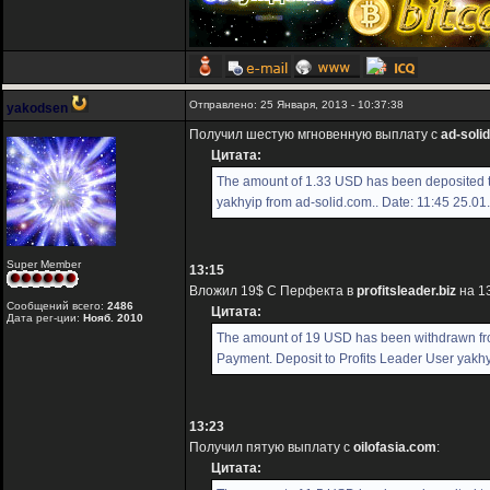
Отправлено: 25 Января, 2013 - 10:37:38
yakodsen
Получил шестую мгновенную выплату с
ad-soli
Цитата:
The amount of 1.33 USD has been deposited 
yakhyip from ad-solid.com.. Date: 11:45 25.01
Super Member
13:15
Вложил 19$ С Перфекта в
profitsleader.biz
на 13
Сообщений всего:
2486
Цитата:
Дата рег-ции:
Нояб. 2010
The amount of 19 USD has been withdrawn f
Payment. Deposit to Profits Leader User yakhy
13:23
Получил пятую выплату с
oilofasia.com
:
Цитата: