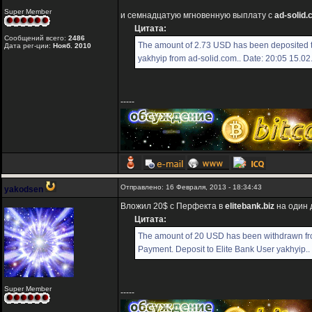
Super Member
и семнадцатую мгновенную выплату с
ad-solid
Цитата:
Сообщений всего:
2486
The amount of 2.73 USD has been deposited 
Дата рег-ции:
Нояб. 2010
yakhyip from ad-solid.com.. Date: 20:05 15.0
-----
Отправлено: 16 Февраля, 2013 - 18:34:43
yakodsen
Вложил 20$ с Перфекта в
elitebank.biz
на один 
Цитата:
The amount of 20 USD has been withdrawn f
Payment. Deposit to Elite Bank User yakhyip..
Super Member
-----