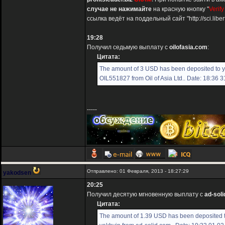
случае не нажимайте
на красную кнопку "
Verify
ссылка ведёт на поддельный сайт "http://sci.liber
19:28
Получил седьмую выплату с
oilofasia.com
:
Цитата:
The amount of 3 USD has been deposited to 
OIL551827 from Oil of Asia Ltd.. Date: 18:36 
-----
Отправлено: 01 Февраля, 2013 - 18:27:29
yakodsen
20:25
Получил десятую мгновенную выплату с
ad-sol
Цитата:
The amount of 1.39 USD has been deposited 