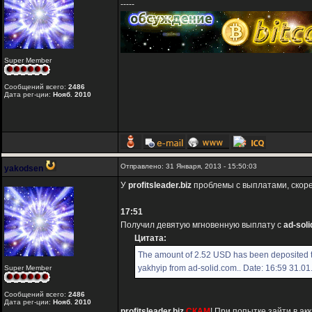
-----
Super Member
Сообщений всего:
2486
Дата рег-ции:
Нояб. 2010
Отправлено: 31 Января, 2013 - 15:50:03
yakodsen
У
profitsleader.biz
проблемы с выплатами, скоре
17:51
Получил девятую мгновенную выплату с
ad-sol
Цитата:
The amount of 2.52 USD has been deposited 
yakhyip from ad-solid.com.. Date: 16:59 31.0
Super Member
Сообщений всего:
2486
Дата рег-ции:
Нояб. 2010
profitsleader.biz
СКАМ
! При попытке зайти в а