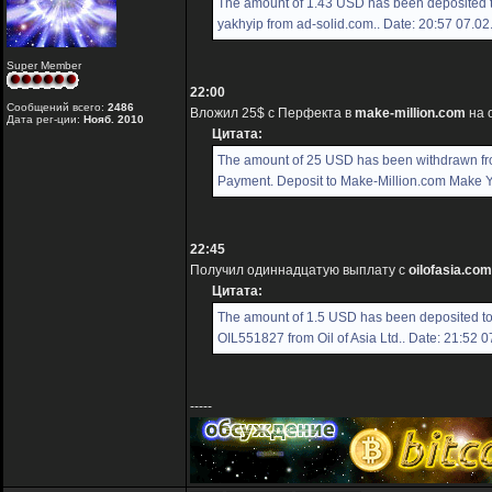
The amount of 1.43 USD has been deposited 
yakhyip from ad-solid.com.. Date: 20:57 07.0
Super Member
22:00
Сообщений всего:
2486
Вложил 25$ с Перфекта в
make-million.com
на 
Дата рег-ции:
Нояб. 2010
Цитата:
The amount of 25 USD has been withdrawn f
Payment. Deposit to Make-Million.com Make You
22:45
Получил одиннадцатую выплату с
oilofasia.com
Цитата:
The amount of 1.5 USD has been deposited t
OIL551827 from Oil of Asia Ltd.. Date: 21:52 
-----