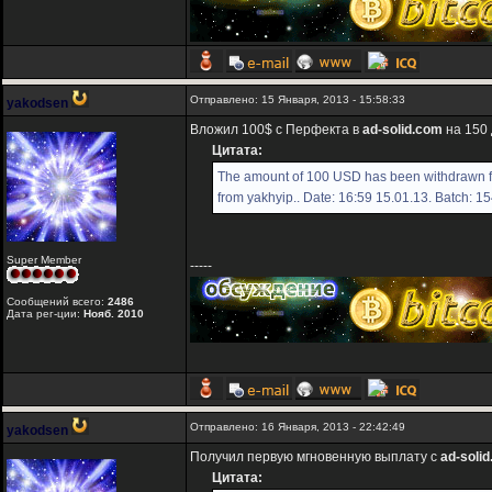
Отправлено: 15 Января, 2013 - 15:58:33
yakodsen
Вложил 100$ с Перфекта в
ad-solid.com
на 150 
Цитата:
The amount of 100 USD has been withdrawn fr
from yakhyip.. Date: 16:59 15.01.13. Batch: 1
Super Member
-----
Сообщений всего:
2486
Дата рег-ции:
Нояб. 2010
Отправлено: 16 Января, 2013 - 22:42:49
yakodsen
Получил первую мгновенную выплату с
ad-soli
Цитата: