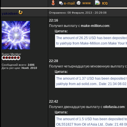
Отправлено: 08 Февраля, 2013 - 20:29:08
yakodsen
22:16
Получил выплату с
make-million.com
:
Цитата:
The amount of 26.25 USD has been deposited
to yakhyip from Make-Million.com Make Your Mi
Super Member
22:28
Сообщений всего:
2486
Получил четырнадцатую мгновенную выплату 
Дата рег-ции:
Нояб. 2010
Цитата:
The amount of 1.37 USD has been deposited 
yakhyip from ad-solid.com.. Date: 21:34 08.0
22:42
Получил двенадцатую выплату с
oilofasia.com
:
Цитата:
The amount of 1.5 USD has been deposited t
OIL551827 from Oil of Asia Ltd.. Date: 21:48 