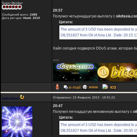
Super Member
20:57
Сообщений всего:
2486
Получил четырнадцатую выплату с
oilofasia.c
Дата рег-ции:
Нояб. 2010
Цитата:
The amount of 3 USD has been deposited to 
OIL551827 from Oil of Asia Ltd.. Date: 20:15 
Хайп сегодня подвергся DDoS атаки, которая б
-----
Отправлено: 15 Февраля, 2013 - 18:51:22
yakodsen
20:47
Получил пятнадцатую мгновенную выплату с
oi
Цитата:
The amount of 3 USD has been deposited to 
OIL551827 from Oil of Asia Ltd.. Date: 20:05 