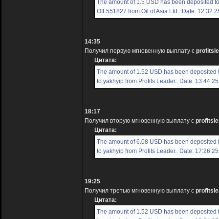
The amount of 1.5 USD has been deposited t
OIL551827 from Oil of Asia Ltd.. Date: 12:32 
14:35
Получил первую мгновенную выплату с
profitsl
Цитата:
The amount of 1.52 USD has been deposited 
to yakhyip from Profits Leader.. Date: 13:44 2
18:17
Получил вторую мгновенную выплату с
profitsl
Цитата:
The amount of 6.08 USD has been deposited 
to yakhyip from Profits Leader.. Date: 17:26 2
19:25
Получил третью мгновенную выплату с
profitsl
Цитата:
The amount of 1.52 USD has been deposited 