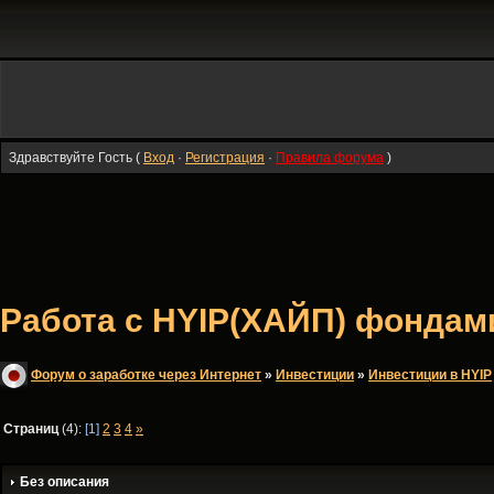
Здравствуйте Гость (
Вход
·
Регистрация
·
Правила форума
)
Работа с HYIP(ХАЙП) фондами
Форум о заработке через Интернет
»
Инвестиции
»
Инвестиции в HYIP
Страниц
(4):
[1]
2
3
4
»
Без описания