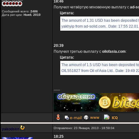
18:46
Получил четвёртую мгновенную выплату с
ad-s
Сообщений всего:
2486
Цитата:
Дата рег-ции:
Нояб. 2010
The amount of 1.31 USD has been deposited 
yakhyip from ad-solid.com.. Date: 17:55 22.0
20:39
Получил третью выплату с
oilofasia.com
:
Цитата:
The amount of 1.5 USD has been deposited t
OIL551827 from Oil of Asia Ltd.. Date: 19:49 
-----
Отправлено: 23 Января, 2013 - 18:59:04
yakodsen
18:25