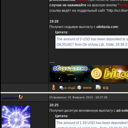
случае не нажимайте
на красную кнопку "
Verify
ссылка ведёт на поддельный сайт "http://sci.liber
19:28
Получил седьмую выплату с
oilofasia.com
:
Цитата:
The amount of 3 USD has been deposited to 
OIL551827 from Oil of Asia Ltd.. Date: 18:36 
-----
Отправлено: 01 Февраля, 2013 - 18:27:29
yakodsen
20:25
Получил десятую мгновенную выплату с
ad-sol
Цитата:
The amount of 1.39 USD has been deposited 