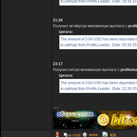
to yakhyip from Profits Leader.. Date: 18:34 2
21:26
Получил четвёртую мгновенную выплату с
profi
Цитата:
The amount of 3.04 USD has been deposited 
to yakhyip from Profits Leader.. Date: 20:35 2
23:17
Получил пятую мгновенную выплату с
profitslea
Цитата:
The amount of 3.04 USD has been deposited 
to yakhyip from Profits Leader.. Date: 22:26 2
-----