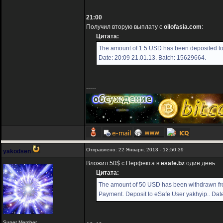
21:00
Получил вторую выплату с
oilofasia.com
:
Цитата:
The amount of 1.5 USD has been deposited to 
Date: 20:09 21.01.13. Batch: 15629664.
-----
Отправлено: 22 Января, 2013 - 12:50:39
yakodsen
Вложил 50$ с Перфекта в
esafe.bz
один день:
Цитата:
The amount of 50 USD has been withdrawn f
Payment. Deposit to eSafe User yakhyip.. Dat
Super Member