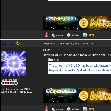
-----
Отправлено: 09 Февраля, 2013 - 19:56:28
yakodsen
21:01
Вложил 40$ с Перфекта в
make-million.com
на 
Цитата:
The amount of 40 USD has been withdrawn f
Payment. Deposit to Make-Million.com Make You
Super Member
-----
Сообщений всего:
2486
Дата рег-ции:
Нояб. 2010