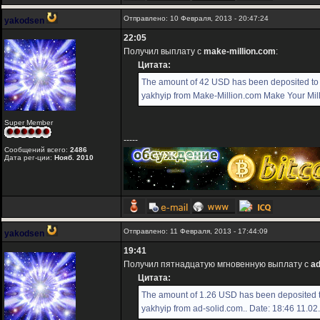
Отправлено: 10 Февраля, 2013 - 20:47:24
yakodsen
22:05
Получил выплату с
make-million.com
:
Цитата:
The amount of 42 USD has been deposited to
yakhyip from Make-Million.com Make Your Milli
Super Member
-----
Сообщений всего:
2486
Дата рег-ции:
Нояб. 2010
Отправлено: 11 Февраля, 2013 - 17:44:09
yakodsen
19:41
Получил пятнадцатую мгновенную выплату с
ad
Цитата:
The amount of 1.26 USD has been deposited 
yakhyip from ad-solid.com.. Date: 18:46 11.02