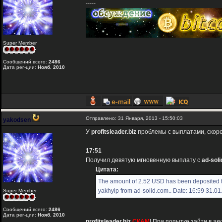
-----
Super Member
Сообщений всего:
2486
Дата рег-ции:
Нояб. 2010
Отправлено: 31 Января, 2013 - 15:50:03
yakodsen
У
profitsleader.biz
проблемы с выплатами, скоре
17:51
Получил девятую мгновенную выплату с
ad-sol
Цитата:
The amount of 2.52 USD has been deposited 
yakhyip from ad-solid.com.. Date: 16:59 31.0
Super Member
Сообщений всего:
2486
Дата рег-ции:
Нояб. 2010
profitsleader.biz
СКАМ
! При попытке зайти в а