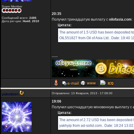
Super Member
20:35
Сообщений всего:
2486
Получил тринадцатую выплату с
oilofasia.com
:
Дата рег-ции:
Нояб. 2010
Цитата:
The amount of 1.5 USD has been deposited t
OIL551827 from Oil of Asia Ltd.. Date: 19:40 
-----
Отправлено: 13 Февраля, 2013 - 17:08:00
yakodsen
19:06
Получил шестнадцатую мгновенную выплату с
Цитата:
The amount of 2.72 USD has been deposited 
yakhyip from ad-solid.com.. Date: 18:24 13.0