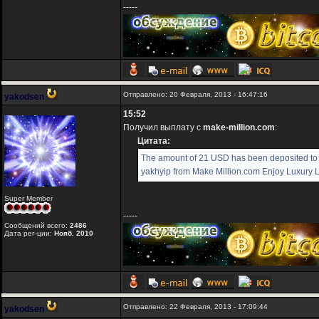
-----
Отправлено: 20 Февраля, 2013 - 16:47:16
yakodsen
15:52
Получил выплату с
make-million.com
:
Цитата:
The amount of 21 USD has been deposited to
yakhyip from Make Million.com Enjoy Luxury Li
Super Member
-----
Сообщений всего:
2486
Дата рег-ции:
Нояб. 2010
Отправлено: 22 Февраля, 2013 - 17:09:44
yakodsen