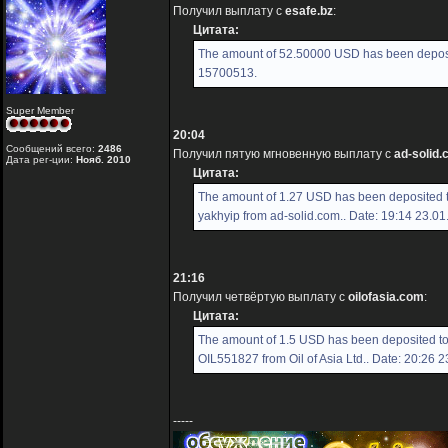
Получил выплату с
esafe.bz
:
Цитата:
The amount of 52.50000 USD has been deposit
15700513.
Super Member
20:04
Сообщений всего:
2486
Получил пятую мгновенную выплату с
ad-solid
Дата рег-ции:
Нояб. 2010
Цитата:
The amount of 1.27 USD has been deposited 
yakhyip from ad-solid.com.. Date: 19:14 23.0
21:16
Получил четвёртую выплату с
oilofasia.com
:
Цитата:
The amount of 1.5 USD has been deposited t
OIL551827 from Oil of Asia Ltd.. Date: 20:26 
-----