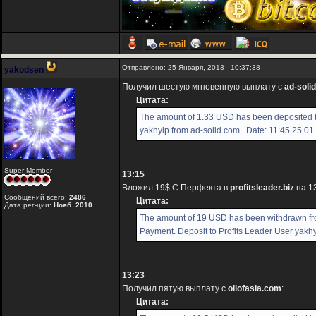
Отправлено: 25 Января, 2013 - 10:37:38
yakodsen
Получил шестую мгновенную выплату с
ad-soli
Цитата:
The amount of 1.33 USD has been deposited 
yakhyip from ad-solid.com.. Date: 11:45 25.01
Super Member
13:15
Вложил 19$ С Перфекта в
profitsleader.biz
на 13
Сообщений всего:
2486
Цитата:
Дата рег-ции:
Нояб. 2010
The amount of 19 USD has been withdrawn f
Payment. Deposit to Profits Leader User yakhy
13:23
Получил пятую выплату с
oilofasia.com
:
Цитата: