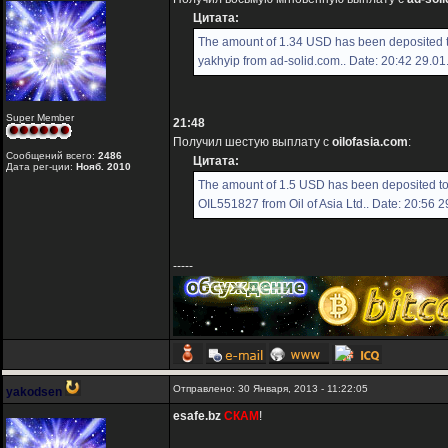
Цитата:
The amount of 1.34 USD has been deposited 
yakhyip from ad-solid.com.. Date: 20:42 29.0
Super Member
21:48
Получил шестую выплату с
oilofasia.com
:
Сообщений всего:
2486
Цитата:
Дата рег-ции:
Нояб. 2010
The amount of 1.5 USD has been deposited t
OIL551827 from Oil of Asia Ltd.. Date: 20:56 
-----
Отправлено: 30 Января, 2013 - 11:22:05
yakodsen
esafe.bz
СКАМ
!