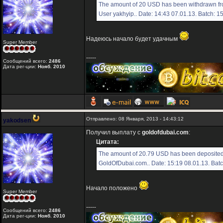
The amount of 20 USD has been withdrawn fr
User yakhyip.. Date: 14:43 07.01.13. Batch: 
Надеюсь начало будет удачным
Super Member
-----
Сообщений всего:
2486
Дата рег-ции:
Нояб. 2010
Отправлено: 08 Января, 2013 - 14:43:12
yakodsen
Получил выплату с
goldofdubai.com
:
Цитата:
The amount of 20.79 USD has been deposited 
GoldOfDubai.com.. Date: 15:19 08.01.13. Bat
Начало положено
Super Member
-----
Сообщений всего:
2486
Дата рег-ции:
Нояб. 2010