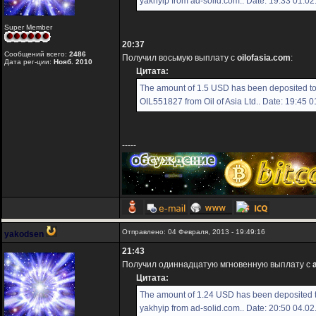
yakhyip from ad-solid.com.. Date: 19:33 01.0
Super Member
20:37
Сообщений всего:
2486
Получил восьмую выплату с
oilofasia.com
:
Дата рег-ции:
Нояб. 2010
Цитата:
The amount of 1.5 USD has been deposited t
OIL551827 from Oil of Asia Ltd.. Date: 19:45 
-----
Отправлено: 04 Февраля, 2013 - 19:49:16
yakodsen
21:43
Получил одиннадцатую мгновенную выплату с
Цитата:
The amount of 1.24 USD has been deposited 
yakhyip from ad-solid.com.. Date: 20:50 04.0