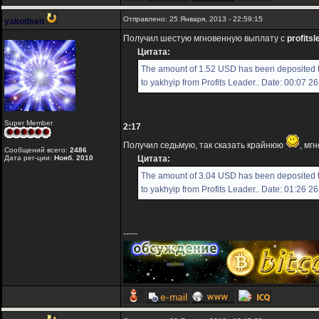
Отправлено: 25 Января, 2013 - 22:59:15
yakodsen
Получил шестую мгновенную выплату с
profitsl
Цитата:
The amount of 1.52 USD has been deposited 
to yakhyip from Profits Leader.. Date: 00:07 2
Super Member
2:17
Получил седьмую, так сказать крайнюю
, мг
Сообщений всего:
2486
Дата рег-ции:
Нояб. 2010
Цитата:
The amount of 3.04 USD has been deposited 
to yakhyip from Profits Leader.. Date: 01:26 2
-----