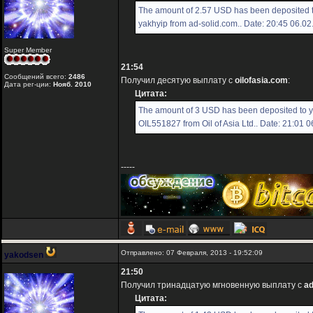
The amount of 2.57 USD has been deposited 
yakhyip from ad-solid.com.. Date: 20:45 06.0
Super Member
21:54
Сообщений всего:
2486
Получил десятую выплату с
oilofasia.com
:
Дата рег-ции:
Нояб. 2010
Цитата:
The amount of 3 USD has been deposited to 
OIL551827 from Oil of Asia Ltd.. Date: 21:01 
-----
Отправлено: 07 Февраля, 2013 - 19:52:09
yakodsen
21:50
Получил тринадцатую мгновенную выплату с
ad
Цитата: