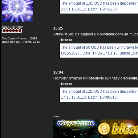
The amount of 1.35 USD has been deposited t
23:51 16.01.13. Batch: 15472230.
Super Member
15:25
Вложил 50$ с Перфекта в
oilofasia.com
на 75 р
Сообщений всего:
2486
Цитата:
Дата рег-ции:
Нояб. 2010
The amount of 50 USD has been withdrawn fro
OIL551827.. Date: 14:36 17.01.13. Batch: 15
18:04
Получил вторую мгновенную выплату с
ad-soli
Цитата:
The amount of 1.25 USD has been deposited t
17:15 17.01.13. Batch: 15496613.
-----