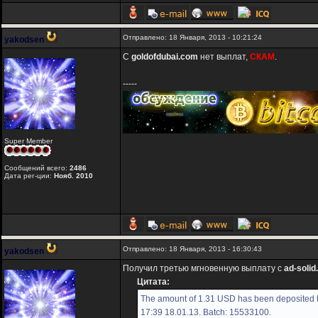
Отправлено: 18 Января, 2013 - 10:21:24
yakodsen
С
goldofdubai.com
нет выплат,
СКАМ
.
-----
Super Member
Сообщений всего:
2486
Дата рег-ции:
Нояб. 2010
Отправлено: 18 Января, 2013 - 16:30:43
yakodsen
Получил третью мгновенную выплату с
ad-soli
Цитата:
The amount of 1.31 USD has been deposited t
17:39 18.01.13. Batch: 15533100.