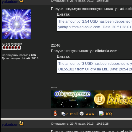
Отправлено: 28 Января, 2013 - 19:45:38
yakodsen
Получил седьмую мгновенную выплату с
ad-sol
Цитата:
The amount of 2.54 USD has been deposited 
yakhyip from ad-solid.com.. Date: 20:51 28.01
Super Member
21:46
Получил пятую выплату с
oilofasia.com
:
Сообщений всего:
2486
Цитата:
Дата рег-ции:
Нояб. 2010
The amount of 3 USD has been deposited to 
OIL551827 from Oil of Asia Ltd.. Date: 20:54 
-----
Отправлено: 29 Января, 2013 - 19:35:28
yakodsen
Получил восьмую мгновенную выплату с
ad-sol