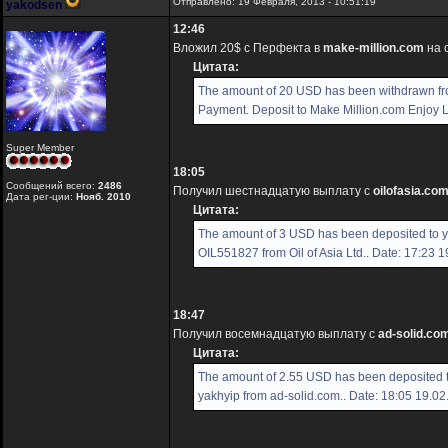
Отправлено: 19 Февраля, 2013 - 10:51:19
yakodsen
12:46
Вложил 20$ с Перфекта в
make-million.com
на 
Цитата:
The amount of 20 USD has been withdrawn f
Payment. Deposit to Make Million.com Enjoy Lu
Super Member
18:05
Сообщений всего:
2486
Получил шестнадцатую выплату с
oilofasia.co
Дата рег-ции:
Нояб. 2010
Цитата:
The amount of 3 USD has been deposited to 
OIL551827 from Oil of Asia Ltd.. Date: 17:23 
18:47
Получил восемнадцатую выплату с
ad-solid.co
Цитата:
The amount of 2.55 USD has been deposited 
yakhyip from ad-solid.com.. Date: 18:05 19.0