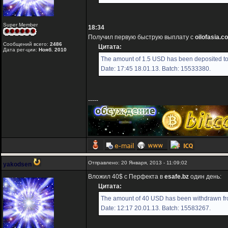
Super Member
18:34
Получил первую быструю выплату с
oilofasia.c
Сообщений всего:
2486
Цитата:
Дата рег-ции:
Нояб. 2010
The amount of 1.5 USD has been deposited to 
Date: 17:45 18.01.13. Batch: 15533380.
-----
Отправлено: 20 Января, 2013 - 11:09:02
yakodsen
Вложил 40$ с Перфекта в
esafe.bz
один день:
Цитата:
The amount of 40 USD has been withdrawn fro
Date: 12:17 20.01.13. Batch: 15583267.