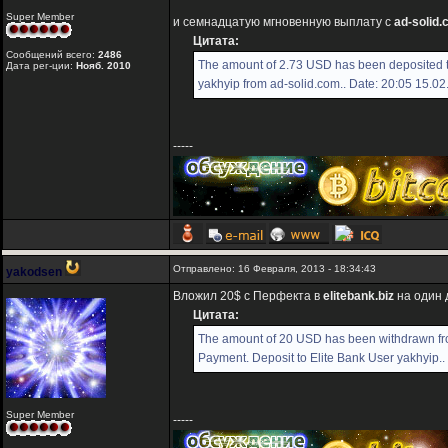
Super Member
и семнадцатую мгновенную выплату с
ad-solid
Цитата:
Сообщений всего:
2486
The amount of 2.73 USD has been deposited 
Дата рег-ции:
Нояб. 2010
yakhyip from ad-solid.com.. Date: 20:05 15.0
-----
Отправлено: 16 Февраля, 2013 - 18:34:43
yakodsen
Вложил 20$ с Перфекта в
elitebank.biz
на один 
Цитата:
The amount of 20 USD has been withdrawn f
Payment. Deposit to Elite Bank User yakhyip..
Super Member
-----