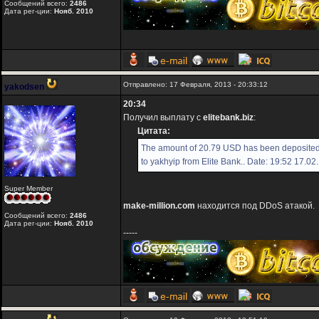
Сообщений всего:
2486
Дата рег-ции:
Нояб. 2010
Отправлено: 17 Февраля, 2013 - 20:33:12
yakodsen
20:34
Получил выплату с
elitebank.biz
:
Цитата:
The amount of 20.79 USD has been deposited
to yakhyip from Elite Bank.. Date: 19:52 17.0
Super Member
make-million.com
находится под DDoS атакой.
Сообщений всего:
2486
Дата рег-ции:
Нояб. 2010
-----