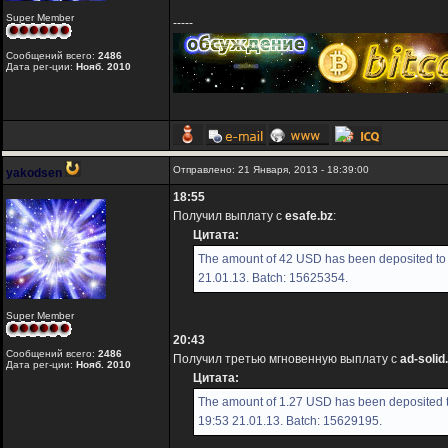
Super Member
-----
Сообщений всего:
2486
Дата рег-ции:
Нояб. 2010
Отправлено: 21 Января, 2013 - 18:39:00
yakodsen
18:55
Получил выплату с
esafe.bz
:
Цитата:
The amount of 42 USD has been deposited to 
21.01.13. Batch: 15625354.
Super Member
20:43
Сообщений всего:
2486
Получил третью мгновенную выплату с
ad-soli
Дата рег-ции:
Нояб. 2010
Цитата:
The amount of 1.27 USD has been deposited t
19:53 21.01.13. Batch: 15629195.