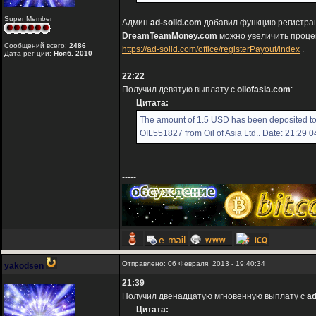
Super Member
Админ
ad-solid.com
добавил функцию регистрац
DreamTeamMoney.com
можно увеличить проце
Сообщений всего:
2486
https://ad-solid.com/office/registerPayout/index
.
Дата рег-ции:
Нояб. 2010
22:22
Получил девятую выплату с
oilofasia.com
:
Цитата:
The amount of 1.5 USD has been deposited t
OIL551827 from Oil of Asia Ltd.. Date: 21:29 
-----
Отправлено: 06 Февраля, 2013 - 19:40:34
yakodsen
21:39
Получил двенадцатую мгновенную выплату с
ad
Цитата: