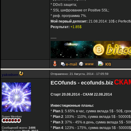
* DDoS защита;
* SSL шифрование от Positive SSL;
* реф. программа 7%.
Мой первый депозит:
21.08.2014: 10$ с Perfec
Результат:
+1.85$
-----
Отправлено: 21 Августа, 2014 - 17:05:59
yakodsen
СКА
ECOfunds - ecofunds.biz
Старт 20.08.2014 - СКАМ 22.08.2014
Инвестиционные планы:
*
Plan 1
: 5.65% в час, сумма вклада 5$ - 50$, сро
*
Plan 2
: 103% - 110%, сумма вклада 5$ - 50000$,
Super Member
*
Plan 3
: 37% - 45% в день, сумма вклада 5$ - 50
*
Plan 4
: 123% - 175%, сумма вклада 5$ - 50000$
Сообщений всего:
2486
Дата рег-ции:
Нояб. 2010