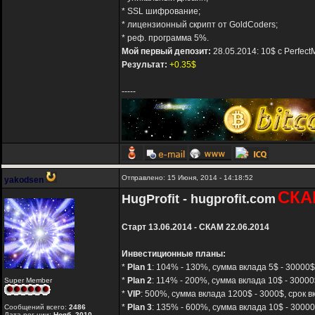
* SSL шифрование;
* лицензионный скрипт от GoldCoders;
* реф. программа 5%.
Мой первый депозит:
28.05.2014: 10$ с Perfec
Результат:
+0.35$
-----
Отправлено: 15 Июня, 2014 - 14:18:52
yakodsen
СКА
HugProfit - hugprofit.com
Старт 13.06.2014 - СКАМ 22.06.2014
Инвестиционные планы:
*
Plan 1
: 104% - 130%, сумма вклада 5$ - 30000$,
*
Plan 2
: 114% - 200%, сумма вклада 10$ - 30000$
Super Member
*
VIP
: 500%, сумма вклада 1200$ - 3000$, срок 
*
Plan 3
: 135% - 600%, сумма вклада 10$ - 30000
Сообщений всего:
2486
Дата рег-ции:
Нояб. 2010