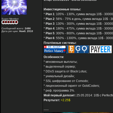
Инвестиционные планы:
*
Plan 1
: 105% - 130%, сумма вклада 10$ - 300000
*
Plan 2
: 56% - 75% в день, сумма вклада 10$ - 3
Super Member
*
Plan 3
: 130% - 300%, сумма вклада 10$ - 30000
*
Plan 4
: 180% - 475%, сумма вклада 10$ - 30000
Сообщений всего:
2486
Дата рег-ции:
Нояб. 2010
*
Plan 5
: 300% - 800%, сумма вклада 10$ - 30000
*
Plan 6
: 550% - 1300%, сумма вклада 10$ - 3000
Платёжные системы:
Особенности
:
* мгновенные выплаты;
* выделенный сервер;
* DDoS защита от Black Lotus;
* уникальный дизайн;
* SSL шифрование от Comodo;
* лицензионный скрипт от GoldCoders;
* реф. программа 3%.
Мой первый депозит:
25.05.2014: 10$ с Perfec
Результат:
+2.25$
-----