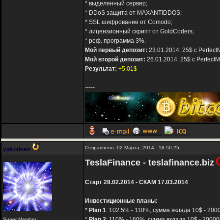
* выделенный сервер;
* DDoS защита от MAXANTIDDOS;
* SSL шифрование от Comodo;
* лицензионный скрипт от GoldCoders;
* реф. программа 3%.
Мой первый депозит:
23.01.2014: 25$ с Perfect
Мой второй депозит:
26.01.2014: 25$ с Perfect
Результат:
+5.01$
-----
Отправлено: 02 Марта, 2014 - 18:50:25
yakodsen
TeslaFinance - teslafinance.biz
Старт 28.02.2014 - СКАМ 17.03.2014
Инвестиционные планы:
*
Plan 1
: 102.5% - 110%, сумма вклада 10$ - 2000
*
Plan 2
: 110% - 160%, сумма вклада 10$ - 20000$
Super Member