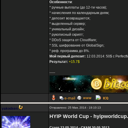
Особенности
:
* ручные выплаты (до 12-ти часов);
* начисления по календарным дням;
* депозит возвращается;
* выделенный сервер;
* уникальный дизайн;
* рукописный скрипт;
* DDoS защита от Cloudflare;
* SSL шифрование от GlobalSign;
* реф. программа до 8%.
Мой первый депозит:
12.03.2014: 50$ с Perfec
Результат:
+15.7$
-----
Отправлено: 25 Мая, 2014 - 19:10:13
yakodsen
HYIP World Cup - hyipworldcu
Старт 23.05.2014 - СКАМ 30.05.2013