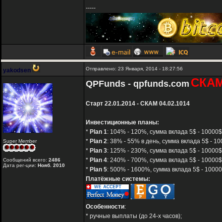
-----
Отправлено: 23 Января, 2014 - 18:27:56
yakodsen
СКА
QPFunds - qpfunds.com
Старт 22.01.2014 - СКАМ 04.02.1014
Инвестиционные планы:
*
Plan 1
: 104% - 120%, сумма вклада 5$ - 10000$,
*
Plan 2
: 38% - 55% в день, сумма вклада 5$ - 10
Super Member
*
Plan 3
: 125% - 230%, сумма вклада 5$ - 10000$
*
Plan 4
: 240% - 700%, сумма вклада 5$ - 10000$
Сообщений всего:
2486
Дата рег-ции:
Нояб. 2010
*
Plan 5
: 500% - 1600%, сумма вклада 5$ - 10000
Платёжные системы:
Особенности
:
* ручные выплаты (до 24-х часов);