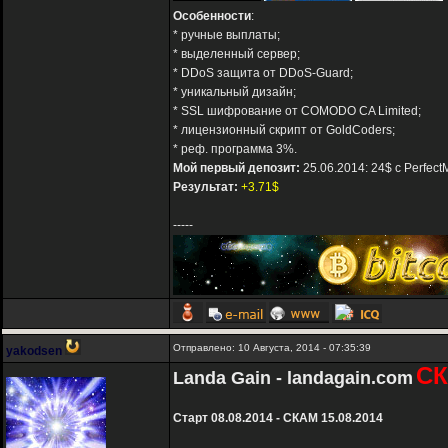
Особенности
:
* ручные выплаты;
* выделенный сервер;
* DDoS защита от DDoS-Guard;
* уникальный дизайн;
* SSL шифрование от COMODO CA Limited;
* лицензионный скрипт от GoldCoders;
* реф. программа 3%.
Мой первый депозит:
25.06.2014: 24$ с Perfec
Результат:
+3.71$
-----
Отправлено: 10 Августа, 2014 - 07:35:39
yakodsen
С
Landa Gain - landagain.com
Старт 08.08.2014 - СКАМ 15.08.2014