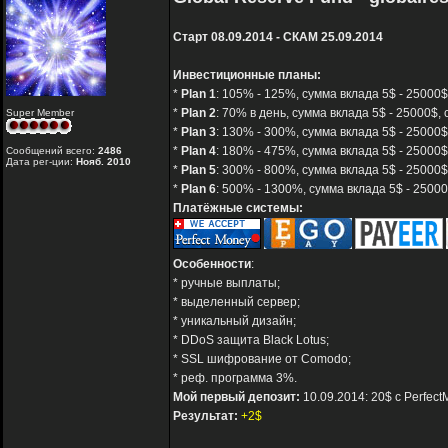
Старт 08.09.2014 - СКАМ 25.09.2014
Инвестиционные планы:
*
Plan 1
: 105% - 125%, сумма вклада 5$ - 25000$,
*
Plan 2
: 70% в день, сумма вклада 5$ - 25000$, 
Super Member
*
Plan 3
: 130% - 300%, сумма вклада 5$ - 25000$
*
Plan 4
: 180% - 475%, сумма вклада 5$ - 25000$
Сообщений всего:
2486
Дата рег-ции:
Нояб. 2010
*
Plan 5
: 300% - 800%, сумма вклада 5$ - 25000$
*
Plan 6
: 500% - 1300%, сумма вклада 5$ - 25000
Платёжные системы:
Особенности
:
* ручные выплаты;
* выделенный сервер;
* уникальный дизайн;
* DDoS защита Black Lotus;
* SSL шифрование от Comodo;
* реф. программа 3%.
Мой первый депозит:
10.09.2014: 20$ с Perfec
Результат:
+2$