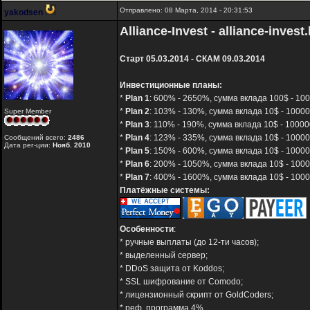
Отправлено: 08 Марта, 2014 - 20:31:53
yakodsen
Alliance-Invest - alliance-invest.
Старт 05.03.2014 - СКАМ 09.03.2014
Инвестиционные планы:
*
Plan 1
: 600% - 2650%, сумма вклада 100$ - 100
*
Plan 2
: 103% - 130%, сумма вклада 10$ - 100000
Super Member
*
Plan 3
: 110% - 190%, сумма вклада 10$ - 10000
*
Plan 4
: 123% - 335%, сумма вклада 10$ - 10000
Сообщений всего:
2486
Дата рег-ции:
Нояб. 2010
*
Plan 5
: 150% - 600%, сумма вклада 10$ - 10000
*
Plan 6
: 200% - 1050%, сумма вклада 10$ - 1000
*
Plan 7
: 400% - 1600%, сумма вклада 10$ - 1000
Платёжные системы:
Особенности
:
* ручные выплаты (до 12-ти часов);
* выделенный сервер;
* DDoS защита от Koddos;
* SSL шифрование от Comodo;
* лицензионный скрипт от GoldCoders;
* реф. программа 4%.