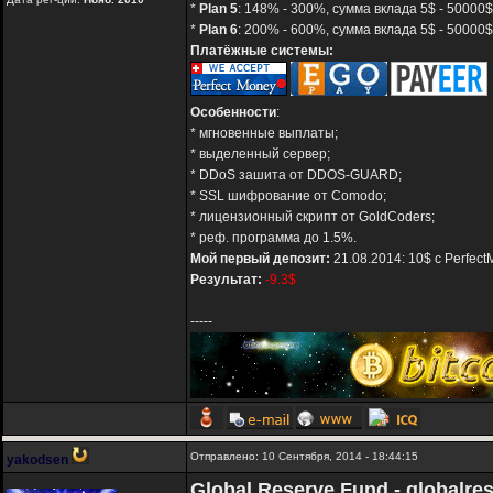
*
Plan 5
: 148% - 300%, сумма вклада 5$ - 50000$
*
Plan 6
: 200% - 600%, сумма вклада 5$ - 50000$
Платёжные системы:
Особенности
:
* мгновенные выплаты;
* выделенный сервер;
* DDoS зашита от DDOS-GUARD;
* SSL шифрование от Comodo;
* лицензионный скрипт от GoldCoders;
* реф. программа до 1.5%.
Мой первый депозит:
21.08.2014: 10$ с Perfect
Результат:
-9.3$
-----
Отправлено: 10 Сентября, 2014 - 18:44:15
yakodsen
Global Reserve Fund - globalre