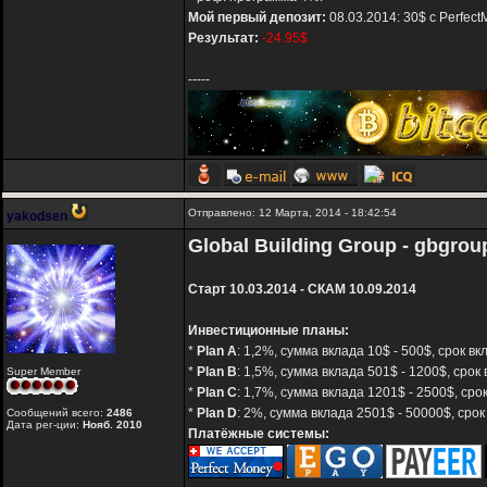
Мой первый депозит:
08.03.2014: 30$ с Perfect
Результат:
-24.95$
-----
Отправлено: 12 Марта, 2014 - 18:42:54
yakodsen
Global Building Group - gbgro
Старт 10.03.2014 - СКАМ 10.09.2014
Инвестиционные планы:
*
Plan A
: 1,2%, сумма вклада 10$ - 500$, срок в
*
Plan B
: 1,5%, сумма вклада 501$ - 1200$, срок
Super Member
*
Plan C
: 1,7%, сумма вклада 1201$ - 2500$, сро
*
Plan D
: 2%, сумма вклада 2501$ - 50000$, сро
Сообщений всего:
2486
Дата рег-ции:
Нояб. 2010
Платёжные системы: