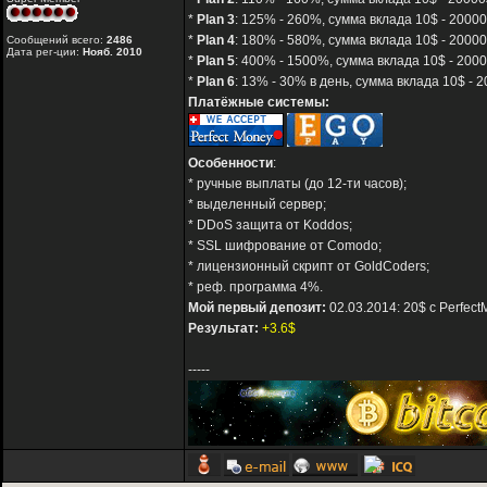
*
Plan 3
: 125% - 260%, сумма вклада 10$ - 20000
*
Plan 4
: 180% - 580%, сумма вклада 10$ - 20000
Сообщений всего:
2486
Дата рег-ции:
Нояб. 2010
*
Plan 5
: 400% - 1500%, сумма вклада 10$ - 2000
*
Plan 6
: 13% - 30% в день, сумма вклада 10$ - 2
Платёжные системы:
Особенности
:
* ручные выплаты (до 12-ти часов);
* выделенный сервер;
* DDoS защита от Koddos;
* SSL шифрование от Comodo;
* лицензионный скрипт от GoldCoders;
* реф. программа 4%.
Мой первый депозит:
02.03.2014: 20$ с Perfect
Результат:
+3.6$
-----