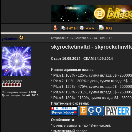
-----
Отправлено: 17 Сентября, 2014 - 18:13:17
yakodsen
skyrocketinvltd - skyrocketinvl
Старт 16.09.2014 - СКАМ 24.09.2014
Инвестиционные планы:
*
Plan 1
: 103% - 125%, сумма вклада 5$ - 25000$,
*
Plan 2
: 111% - 300% в день, сумма вклада 5$ - 
Super Member
*
Plan 3
: 125% - 475%, сумма вклада 5$ - 25000$
*
Plan 4
: 150% - 731%, сумма вклада 5$ - 25000$
Сообщений всего:
2486
Дата рег-ции:
Нояб. 2010
*
Plan 5
: 180% - 1130%, сумма вклада 5$ - 25000
Платёжные системы:
Особенности
:
* ручные выплаты (до 48-ми часов);
* выделенный сервер;