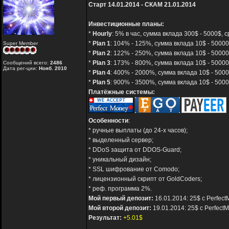
Старт 14.01.2014 - СКАМ 21.01.2014
Инвестиционные планы:
*
Hourly
: 5% в час, сумма вклада 300$ - 5000$, с
*
Plan 1
: 104% - 125%, сумма вклада 10$ - 500000
Super Member
*
Plan 2
: 122% - 250%, сумма вклада 10$ - 50000
*
Plan 3
: 173% - 800%, сумма вклада 10$ - 50000
Сообщений всего:
2486
Дата рег-ции:
Нояб. 2010
*
Plan 4
: 400% - 2000%, сумма вклада 10$ - 5000
*
Plan 5
: 900% - 3500%, сумма вклада 10$ - 5000
Платёжные системы:
Особенности
:
* ручные выплаты (до 24-х часов);
* выделенный сервер;
* DDoS защита от DDOS-Guard;
* уникальный дизайн;
* SSL шифрование от Comodo;
* лицензионный скрипт от GoldCoders;
* реф. программа 2%.
Мой первый депозит:
16.01.2014: 25$ с Perfect
Мой второй депозит:
19.01.2014: 25$ с Perfect
Результат:
+5.01$