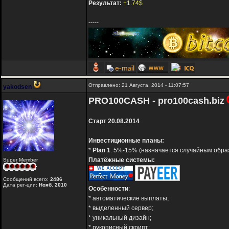
Результат:
+1.74$
-----
Отправлено: 21 Августа, 2014 - 11:07:57
yakodsen
PRO100CASH - pro100cash.biz
Старт 20.08.2014
Инвестиционные планы:
*
Plan 1
: 5%-15% (назначается случайным образом
Платёжные системы:
Super Member
Сообщений всего:
2486
Дата рег-ции:
Нояб. 2010
Особенности
:
* автоматические выплаты;
* выделенный сервер;
* уникальный дизайн;
* рукописный скрипт;