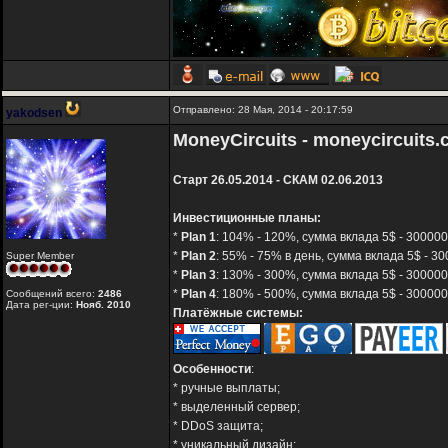
Отправлено: 28 Мая, 2014 - 20:17:59
yakodsen
MoneyCircuits - moneycircuits
Старт 26.05.2014 - СКАМ 02.06.2013
Инвестиционные планы:
*
Plan 1
: 104% - 120%, сумма вклада 5$ - 300000$
*
Plan 2
: 55% - 75% в день, сумма вклада 5$ - 30
Super Member
*
Plan 3
: 130% - 300%, сумма вклада 5$ - 300000
*
Plan 4
: 180% - 500%, сумма вклада 5$ - 300000
Сообщений всего:
2486
Дата рег-ции:
Нояб. 2010
Платёжные системы:
Особенности
:
* ручные выплаты;
* выделенный сервер;
* DDoS защита;
* уникальный дизайн;