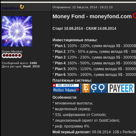
Отправлено: 12 Августа, 2014 - 19:21:13
yakodsen
Money Fond - moneyfond.com
Старт 10.08.2014 - СКАМ 14.08.2014
Инвестиционные планы:
*
Plan 1
: 103% - 120%, сумма вклада 9$ - 30000$,
*
Plan 2
: 37% - 55% в день, сумма вклада 9$ - 30
Super Member
*
Plan 3
: 120% - 230%, сумма вклада 9$ - 30000$
*
Plan 4
: 160% - 500%, сумма вклада 9$ - 30000$
Сообщений всего:
2486
Дата рег-ции:
Нояб. 2010
*
Plan 5
: 300% - 1100%, сумма вклада 9$ - 30000
*
Plan 6
: 500% - 1600%, сумма вклада 9$ - 30000
Платёжные системы:
Особенности
:
* мгновенные выплаты;
* выделенный сервер;
* SSL шифрование от Comodo;
* лицензионный скрипт от GoldCoders;
* реф. программа 4%.
Мой первый депозит:
09.08.2014: 10$ с Perfect