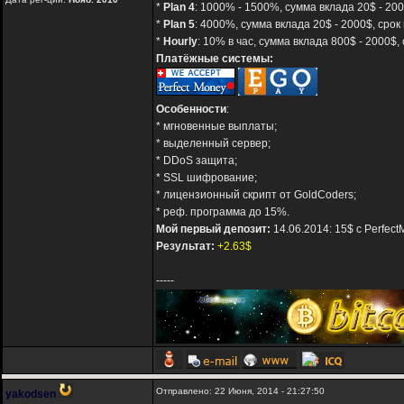
*
Plan 4
: 1000% - 1500%, сумма вклада 20$ - 200
*
Plan 5
: 4000%, сумма вклада 20$ - 2000$, срок
*
Hourly
: 10% в час, сумма вклада 800$ - 2000$, 
Платёжные системы:
Особенности
:
* мгновенные выплаты;
* выделенный сервер;
* DDoS защита;
* SSL шифрование;
* лицензионный скрипт от GoldCoders;
* реф. программа до 15%.
Мой первый депозит:
14.06.2014: 15$ с Perfect
Результат:
+2.63$
-----
Отправлено: 22 Июня, 2014 - 21:27:50
yakodsen