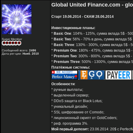
Global United Finance.com - gl
Старт 19.06.2014 - СКАМ 28.06.2014
Инвестиционные планы:
*
Basic One
: 104% - 125%, сумма вклада 5$ - 500
*
Basic Two
: 56% - 70% в день, сумма вклада 5$ 
Super Member
*
Basic Three
: 130% - 300%, сумма вклада 5$ - 5
*
Premium One
: 180% - 475%, сумма вклада 5$ -
Сообщений всего:
2486
Дата рег-ции:
Нояб. 2010
*
Premium Two
: 300% - 800%, сумма вклада 5$ -
*
Premium Three
: 500% - 1300%, сумма вклада 5
Платёжные системы:
Особенности
:
* ручные выплаты;
* выделенный сервер;
* DDoS защита от Black Lotus;
* уникальный дизайн;
* SSL шифрование от Comodo;
* лицензионный скрипт от GoldCoders;
* реф. программа 3%.
Мой первый депозит:
23.06.2014: 20$ с Perfec