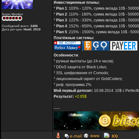
Инвестиционные планы:
*
Plan 1
: 103% - 120%, сумма вклада 10$ - 50000$
*
Plan 2
: 110% - 180%, сумма вклада 10$ - 50000$
Super Member
*
Plan 3
: 122% - 330%, сумма вклада 10$ - 50000
*
Plan 4
: 152% - 650%, сумма вклада 10$ - 50000
Сообщений всего:
2486
Дата рег-ции:
Нояб. 2010
*
Plan 5
: 215% - 1500%, сумма вклада 10$ - 5000
Платёжные системы:
Особенности
:
* ручные выплаты (до 24-х часов);
* DDoS защита от Black Lotus;
* SSL шифрование от Comodo;
* лицензионный скрипт от GoldCoders;
* реф. программа 2%.
Мой первый депозит:
10.08.2014: 10$ с Perfect
Результат:
+2.05$
-----