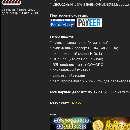
*
Свободный
: 1.9% в день, сумма вклада 1001$ 
Сообщений всего:
2486
Дата рег-ции:
Нояб. 2010
Платёжные системы:
Особенности
:
* ручные выплаты (до 48-ми часов);
* выделенный сервер: IP 104.148.77.194;
* лицензионный скрипт H-Script;
* DDoS защита от GeniusGuard;
* SSL шифрование от COMODO;
* оригинальный контент;
* уникальный дизайн;
* реф. программа 5% - 2% - 1% (для партнёров 8
Мой первый депозит:
05.06.2015: 10$ с Perfec
Результат:
+6.25$
-----