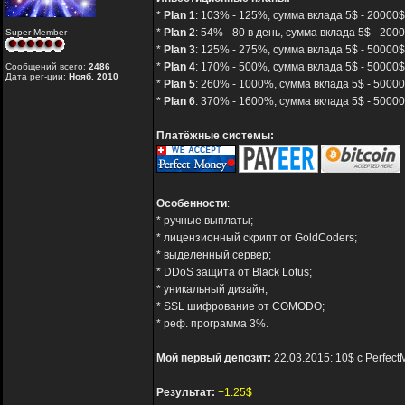
*
Plan 1
: 103% - 125%, сумма вклада 5$ - 20000$,
*
Plan 2
: 54% - 80 в день, сумма вклада 5$ - 2000
Super Member
*
Plan 3
: 125% - 275%, сумма вклада 5$ - 50000$
*
Plan 4
: 170% - 500%, сумма вклада 5$ - 50000$
Сообщений всего:
2486
Дата рег-ции:
Нояб. 2010
*
Plan 5
: 260% - 1000%, сумма вклада 5$ - 50000
*
Plan 6
: 370% - 1600%, сумма вклада 5$ - 50000
Платёжные системы:
Особенности
:
* ручные выплаты;
* лицензионный скрипт от GoldCoders;
* выделенный сервер;
* DDoS защита от Black Lotus;
* уникальный дизайн;
* SSL шифрование от COMODO;
* реф. программа 3%.
Мой первый депозит:
22.03.2015: 10$ с Perfect
Результат:
+1.25$