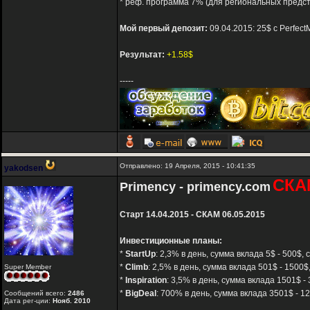
* реф. программа 7% (для региональных предс
Мой первый депозит:
09.04.2015: 25$ с Perfec
Результат:
+1.58$
-----
Отправлено: 19 Апреля, 2015 - 10:41:35
yakodsen
СКА
Primency - primency.com
Старт 14.04.2015 - СКАМ 06.05.2015
Инвестиционные планы:
*
StartUp
: 2,3% в день, сумма вклада 5$ - 500$, 
*
Climb
: 2,5% в день, сумма вклада 501$ - 1500$
Super Member
*
Inspiration
: 3,5% в день, сумма вклада 1501$ -
*
BigDeal
: 700% в день, сумма вклада 3501$ - 1
Сообщений всего:
2486
Дата рег-ции:
Нояб. 2010