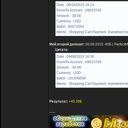
Date : 06/14/2015 19:13
From/To Account : U8023745
Amount : -30.00
Currency : USD
Batch : 92072504
Memo : Shopping Cart Payment. Investment to
Мой второй депозит:
06.09.2015: 40$ с Perfect
Цитата:
Date : 09/06/2015 16:36
From/To Account : U8023745
Amount : -40.00
Currency : USD
Batch : 101049556
Memo : Shopping Cart Payment. Investment to
Результат:
+45.39$
-----