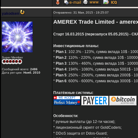
Отправлено: 31 Мая, 2015 - 19:25:07
yakodsen
AMEREX Trade Limited - amere
Старт 16.03.2015 (перезапуск 05.05.2015) - 
Инвестиционные планы:
*
Plan 1
: 102.3% - 123%, сумма вклада 10$ - 100
*
Plan 2
: 110% - 220%, сумма вклада 10$ - 10000
Super Member
*
Plan 3
: 130% - 460%, сумма вклада 10$ - 10000
*
Plan 4
: 194% - 1080%, сумма вклада 5001$ - 10
Сообщений всего:
2486
Дата рег-ции:
Нояб. 2010
*
Plan 5
: 250% - 2500%, сумма вклада 2000$ - 10
*
Plan 6
: 600% - 6000%, сумма вклада 3000$ - 10
Платёжные системы:
Особенности
:
* ручные выплаты (до 12-ти часов);
* лицензионный скрипт от GoldCoders;
* DDoS защита от Ddos-Guard;