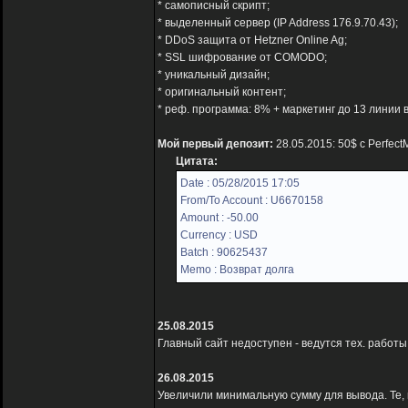
* самописный скрипт;
* выделенный сервер (IP Address 176.9.70.43);
* DDoS защита от Hetzner Online Ag;
* SSL шифрование от COMODO;
* уникальный дизайн;
* оригинальный контент;
* реф. программа: 8% + маркетинг до 13 линии в
Мой первый депозит:
28.05.2015: 50$ с Perfec
Цитата:
Date : 05/28/2015 17:05
From/To Account : U6670158
Amount : -50.00
Currency : USD
Batch : 90625437
Memo : Возврат долга
25.08.2015
Главный сайт недоступен - ведутся тех. рабо
26.08.2015
Увеличили минимальную сумму для вывода. Те, 