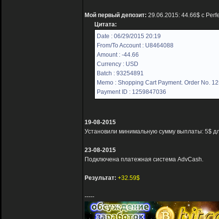
Мой первый депозит:
29.06.2015: 44.66$ с Per
Цитата:
Date : 06/29/2015 20:19
From/To Account : U8464088
Amount : -44.66
Currency : USD
Batch : 93254891
Memo : Shopping Cart Payment. Order No. 1
Payment ID : 1259847036
19-08-2015
Установили минимальную сумму выплаты: 5$ для
23-08-2015
Подключена платежная система AdvCash.
Результат:
+32.59$
-----