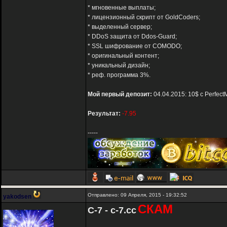
* мгновенные выплаты;
* лицензионный скрипт от GoldCoders;
* выделенный сервер;
* DDoS защита от Ddos-Guard;
* SSL шифрование от COMODO;
* оригинальный контент;
* уникальный дизайн;
* реф. программа 3%.
Мой первый депозит:
04.04.2015: 10$ с Perfect
Результат:
-7.95
-----
Отправлено: 09 Апреля, 2015 - 19:32:52
yakodsen
СКАМ
C-7 - c-7.cc