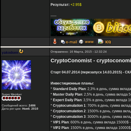
Результат:
+2.95$
-----
Отправлено: 16 Марта, 2015 - 12:32:24
yakodsen
CryptoConomist - cryptoconomi
Старт 04.07.2014 (перезапуск 14.03.2015) - СК
Инвестиционные планы:
*
Standard Daily Plan
: 2,3% в день, сумма вклада
*
Master Daily Plan
: 2,5% в день, сумма вклада 
Super Member
*
Expert Daily Plan
: 3,5% в день, сумма вклада 1
*
Cryptocumulation 1
: 700% в день, сумма вклад
Сообщений всего:
2486
Дата рег-ции:
Нояб. 2010
*
Cryptocumulation 2
: 1500% в день, сумма вкла
*
Cryptocumulation 3
: 3000% в день, сумма вкла
*
VIP1 Plan
: 600% в день, сумма вклада 15000$ -
*
VIP2 Plan
: 1500% в день, сумма вклада 10000$