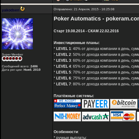
Отправлено: 21 Апреля, 2015 - 16:25:08
yakodsen
Poker Automatics - pokeram.c
Старт 19.08.2014 - СКАМ 22.02.2016
Инвестиционные планы:
*
LEVEL 1
: 40% от дохода компании в день, сумм
*
LEVEL 2
: 50% от дохода компании в день, сумм
Super Member
*
LEVEL 3
: 60% от дохода компании в день, сумм
*
LEVEL 4
: 65% от дохода компании в день, сумм
Сообщений всего:
2486
Дата рег-ции:
Нояб. 2010
*
LEVEL 5
: 70% от дохода компании в день, сум
*
LEVEL 6
: 75% от дохода компании в день, сум
*
LEVEL 7
: 80% от дохода компании в день, сум
Платёжные системы:
Особенности
:
* ручные выплаты;