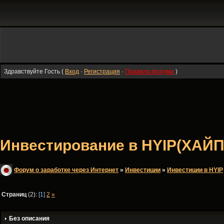
Здравствуйте Гость (
Вход
·
Регистрация
·
Правила форума
)
Инвестирование в HYIP(ХАЙП
Форум о заработке через Интернет
»
Инвестиции
»
Инвестиции в HYIP
Страниц
(2):
[1]
2
»
Без описания