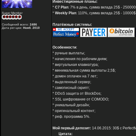
Инвестиционные планы:
*
C7 Plan
: 7% в день, сумма вклада 25$ - 250000
*
Weekly Plan
: 110%, сумма вклада 25$ - 10000$
Super Member
Платёжные системы:
Сообщений всего:
2486
Дата рег-ции:
Нояб. 2010
Особенности
:
* ручные выплаты;
* начисления по рабочим дням;
* виртуальная клавиатура;
* минимальная сумма выплаты 2,5$;
* домен оплачен на 7 лет;
* выделенный сервер;
* самописный скрипт;
* DDoS защита от BlockDos;
* SSL шифрование от COMODO;
* уникальный дизайн;
* оригинальный контент;
* реф. программа 5%.
Мой первый депозит:
14.06.2015: 30$ с Perfec
Цитата: