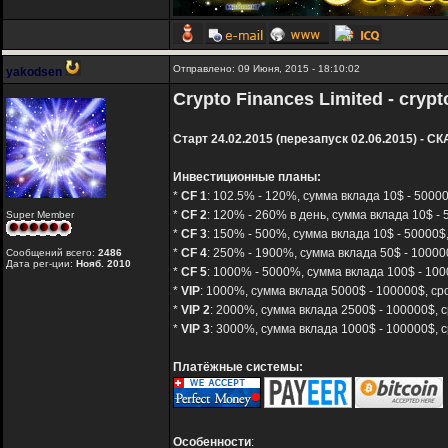
Отправлено: 09 Июня, 2015 - 18:10:02
yakodsen
Crypto Finances Limited - crypt
Старт 24.02.2015 (перезапуск 02.06.2015) - СК
Инвестиционные планы:
*
CF 1
: 102.5% - 120%, сумма вклада 10$ - 50000
*
CF 2
: 120% - 260% в день, сумма вклада 10$ - 
Super Member
*
CF 3
: 150% - 500%, сумма вклада 10$ - 50000$,
*
CF 4
: 250% - 1900%, сумма вклада 50$ - 10000
Сообщений всего:
2486
Дата рег-ции:
Нояб. 2010
*
CF 5
: 1000% - 5000%, сумма вклада 100$ - 100
*
VIP
: 1000%, сумма вклада 5000$ - 100000$, ср
*
VIP 2
: 2000%, сумма вклада 2500$ - 100000$, с
*
VIP 3
: 3000%, сумма вклада 1000$ - 100000$, с
Платёжные системы:
Особенности
: