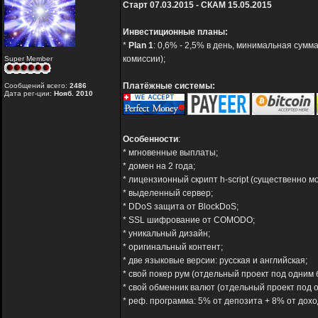
Старт 07.03.2015 - СКАМ 15.05.2015
Инвестиционные планы:
*
Plan 1
: 0,6% - 2,5% в день, минимальная сумм
комиссии);
Super Member
Платёжные системы:
Сообщений всего:
2486
Дата рег-ции:
Нояб. 2010
Особенности
:
* мгновенные выплаты;
* домен на 2 года;
* лицензионный скрипт h-script (существенно 
* выделенный сервер;
* DDoS защита от BlockDoS;
* SSL шифрование от COMODO;
* уникальный дизайн;
* оригинальный контент;
* две языковые версии: русская и английская;
* свой покер рум (отдельный проект под одним 
* свой обменник валют (отдельный проект под 
* реф. программа: 5% от депозита + 8% от дохо