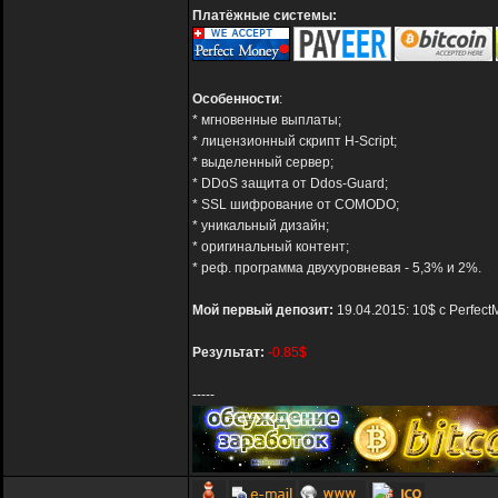
Платёжные системы:
Особенности
:
* мгновенные выплаты;
* лицензионный скрипт H-Script;
* выделенный сервер;
* DDoS защита от Ddos-Guard;
* SSL шифрование от COMODO;
* уникальный дизайн;
* оригинальный контент;
* реф. программа двухуровневая - 5,3% и 2%.
Мой первый депозит:
19.04.2015: 10$ с Perfec
Результат:
-0.85$
-----