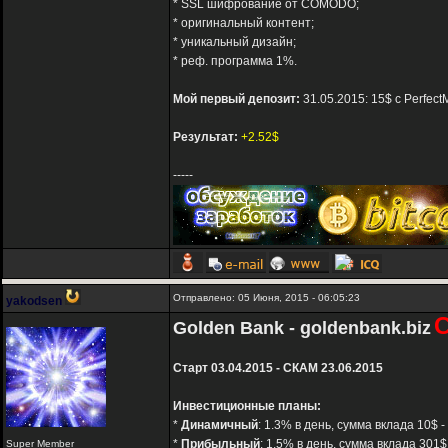
* SSL шифрование от COMODO;
* оригинальный контент;
* уникальный дизайн;
* реф. программа 1%.
Мой первый депозит:
31.05.2015: 15$ с Perfec
Результат:
+2.52$
-----
Отправлено: 05 Июня, 2015 - 06:05:23
yakodsen
Golden Bank - goldenbank.biz
Старт 03.04.2015 - СКАМ 23.06.2015
Инвестиционные планы:
*
Динамичный
: 1.3% в день, сумма вклада 10$ -
*
Прибыльный
: 1.5% в день, сумма вклада 301$
Super Member