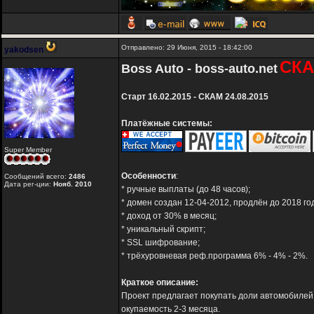
Отправлено: 29 Июня, 2015 - 18:42:00
yakodsen
СКА
Boss Auto - boss-auto.net
Старт 16.02.2015 - СКАМ 24.08.2015
Платёжные системы:
Super Member
Особенности
:
Сообщений всего:
2486
Дата рег-ции:
Нояб. 2010
* ручные выплаты (до 48 часов);
* домен создан 12-04-2012, продлён до 2018 го
* доход от 30% в месяц;
* уникальный скрипт;
* SSL шифрование;
* трёхуровневая реф.программа 6% - 4% - 2%.
Краткое описание:
Проект предлагает покупать доли автомобилей
окупаемость 2-3 месяца.