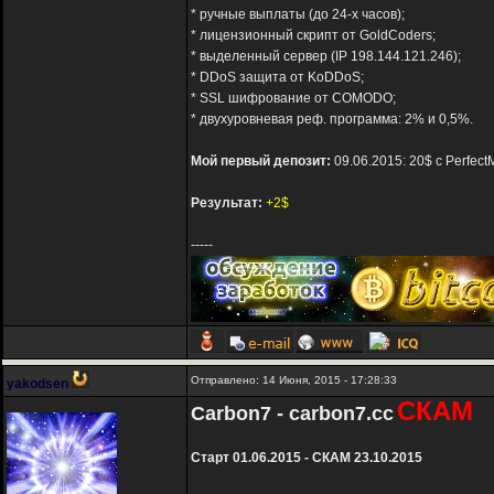
* ручные выплаты (до 24-х часов);
* лицензионный скрипт от GoldCoders;
* выделенный сервер (IP 198.144.121.246);
* DDoS защита от KoDDoS;
* SSL шифрование от COMODO;
* двухуровневая реф. программа: 2% и 0,5%.
Мой первый депозит:
09.06.2015: 20$ с Perfect
Результат:
+2$
-----
Отправлено: 14 Июня, 2015 - 17:28:33
yakodsen
СКАМ
Carbon7 - carbon7.cc
Старт 01.06.2015 - СКАМ 23.10.2015