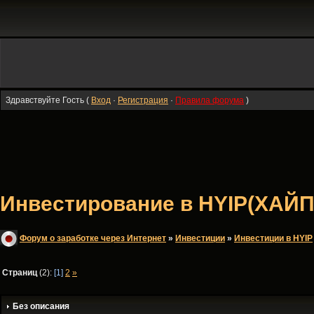
Здравствуйте Гость (
Вход
·
Регистрация
·
Правила форума
)
Инвестирование в HYIP(ХАЙП
Форум о заработке через Интернет
»
Инвестиции
»
Инвестиции в HYIP
Страниц
(2):
[1]
2
»
Без описания