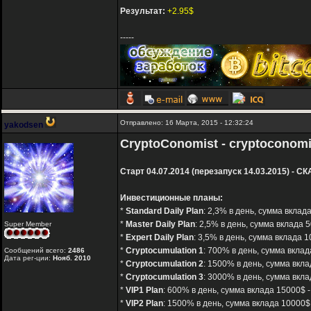
Результат:
+2.95$
-----
Отправлено: 16 Марта, 2015 - 12:32:24
yakodsen
CryptoConomist - cryptoconomi
Старт 04.07.2014 (перезапуск 14.03.2015) - СК
Инвестиционные планы:
*
Standard Daily Plan
: 2,3% в день, сумма вклада
*
Master Daily Plan
: 2,5% в день, сумма вклада 
Super Member
*
Expert Daily Plan
: 3,5% в день, сумма вклада 1
*
Cryptocumulation 1
: 700% в день, сумма вклад
Сообщений всего:
2486
Дата рег-ции:
Нояб. 2010
*
Cryptocumulation 2
: 1500% в день, сумма вкла
*
Cryptocumulation 3
: 3000% в день, сумма вкла
*
VIP1 Plan
: 600% в день, сумма вклада 15000$ -
*
VIP2 Plan
: 1500% в день, сумма вклада 10000$