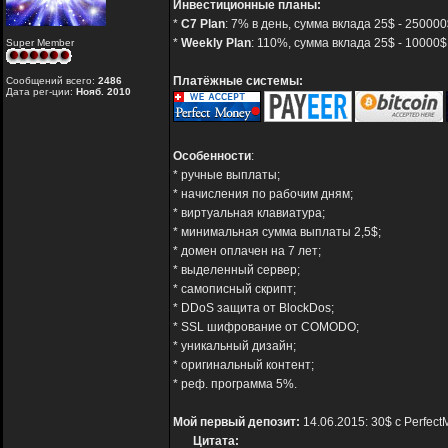
Инвестиционные планы:
*
C7 Plan
: 7% в день, сумма вклада 25$ - 250000
*
Weekly Plan
: 110%, сумма вклада 25$ - 10000$
Super Member
Платёжные системы:
Сообщений всего:
2486
Дата рег-ции:
Нояб. 2010
Особенности
:
* ручные выплаты;
* начисления по рабочим дням;
* виртуальная клавиатура;
* минимальная сумма выплаты 2,5$;
* домен оплачен на 7 лет;
* выделенный сервер;
* самописный скрипт;
* DDoS защита от BlockDos;
* SSL шифрование от COMODO;
* уникальный дизайн;
* оригинальный контент;
* реф. программа 5%.
Мой первый депозит:
14.06.2015: 30$ с Perfec
Цитата: