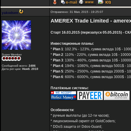
Отправлено: 31 Мая, 2015 - 19:25:07
yakodsen
AMEREX Trade Limited - amere
Старт 16.03.2015 (перезапуск 05.05.2015) - 
Инвестиционные планы:
*
Plan 1
: 102.3% - 123%, сумма вклада 10$ - 100
*
Plan 2
: 110% - 220%, сумма вклада 10$ - 10000
Super Member
*
Plan 3
: 130% - 460%, сумма вклада 10$ - 10000
*
Plan 4
: 194% - 1080%, сумма вклада 5001$ - 10
Сообщений всего:
2486
Дата рег-ции:
Нояб. 2010
*
Plan 5
: 250% - 2500%, сумма вклада 2000$ - 10
*
Plan 6
: 600% - 6000%, сумма вклада 3000$ - 10
Платёжные системы:
Особенности
:
* ручные выплаты (до 12-ти часов);
* лицензионный скрипт от GoldCoders;
* DDoS защита от Ddos-Guard;