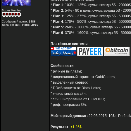
*
Plan 1
: 103% - 125%, сумма вклада 5$ - 20000$,
*
Plan 2
: 54% - 80 в день, сумма вклада 5$ - 2000
Super Member
*
Plan 3
: 125% - 275%, сумма вклада 5$ - 50000$
*
Plan 4
: 170% - 500%, сумма вклада 5$ - 50000$
Сообщений всего:
2486
Дата рег-ции:
Нояб. 2010
*
Plan 5
: 260% - 1000%, сумма вклада 5$ - 50000
*
Plan 6
: 370% - 1600%, сумма вклада 5$ - 50000
Платёжные системы:
Особенности
:
* ручные выплаты;
* лицензионный скрипт от GoldCoders;
* выделенный сервер;
* DDoS защита от Black Lotus;
* уникальный дизайн;
* SSL шифрование от COMODO;
* реф. программа 3%.
Мой первый депозит:
22.03.2015: 10$ с Perfect
Результат:
+1.25$