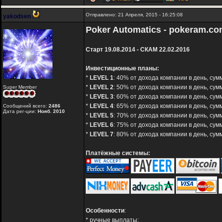
Отправлено: 21 Апреля, 2015 - 16:25:08
yakodsen
Poker Automatics - pokeram.c
Старт 19.08.2014 - СКАМ 22.02.2016
Инвестиционные планы:
*
LEVEL 1
: 40% от дохода компании в день, сумм
*
LEVEL 2
: 50% от дохода компании в день, сумм
Super Member
*
LEVEL 3
: 60% от дохода компании в день, сумм
*
LEVEL 4
: 65% от дохода компании в день, сумм
Сообщений всего:
2486
Дата рег-ции:
Нояб. 2010
*
LEVEL 5
: 70% от дохода компании в день, сум
*
LEVEL 6
: 75% от дохода компании в день, сум
*
LEVEL 7
: 80% от дохода компании в день, сум
Платёжные системы:
Особенности
:
* ручные выплаты;