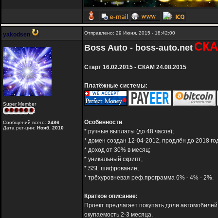
Отправлено: 29 Июня, 2015 - 18:42:00
yakodsen
СКА
Boss Auto - boss-auto.net
Старт 16.02.2015 - СКАМ 24.08.2015
Платёжные системы:
Super Member
Особенности
:
Сообщений всего:
2486
Дата рег-ции:
Нояб. 2010
* ручные выплаты (до 48 часов);
* домен создан 12-04-2012, продлён до 2018 го
* доход от 30% в месяц;
* уникальный скрипт;
* SSL шифрование;
* трёхуровневая реф.программа 6% - 4% - 2%.
Краткое описание:
Проект предлагает покупать доли автомобилей
окупаемость 2-3 месяца.