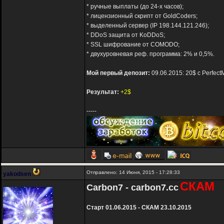
* ручные выплаты (до 24-х часов);
* лицензионный скрипт от GoldCoders;
* выделенный сервер (IP 198.144.121.246);
* DDoS защита от KoDDoS;
* SSL шифрование от COMODO;
* двухуровневая реф. программа: 2% и 0,5%.
Мой первый депозит:
09.06.2015: 20$ с Perfect
Результат:
+2$
-----
Отправлено: 14 Июня, 2015 - 17:28:33
yakodsen
СКАМ
Carbon7 - carbon7.cc
Старт 01.06.2015 - СКАМ 23.10.2015