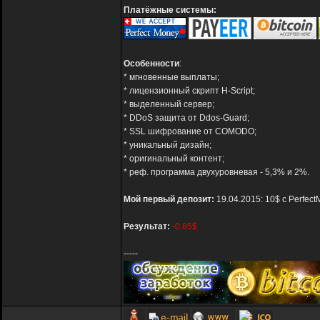
Платёжные системы:
Особенности
:
* мгновенные выплаты;
* лицензионный скрипт H-Script;
* выделенный сервер;
* DDoS защита от Ddos-Guard;
* SSL шифрование от COMODO;
* уникальный дизайн;
* оригинальный контент;
* реф. программа двухуровневая - 5,3% и 2%.
Мой первый депозит:
19.04.2015: 10$ с Perfec
Результат:
-0.85$
-----