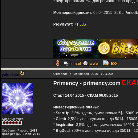
* реф. программа 7% (для региональных предс
Мой первый депозит:
09.04.2015: 25$ с Perfec
Результат:
+1.58$
-----
Отправлено: 19 Апреля, 2015 - 10:41:35
yakodsen
СКА
Primency - primency.com
Старт 14.04.2015 - СКАМ 06.05.2015
Инвестиционные планы:
*
StartUp
: 2,3% в день, сумма вклада 5$ - 500$, 
*
Climb
: 2,5% в день, сумма вклада 501$ - 1500$
Super Member
*
Inspiration
: 3,5% в день, сумма вклада 1501$ -
*
BigDeal
: 700% в день, сумма вклада 3501$ - 1
Сообщений всего:
2486
Дата рег-ции:
Нояб. 2010