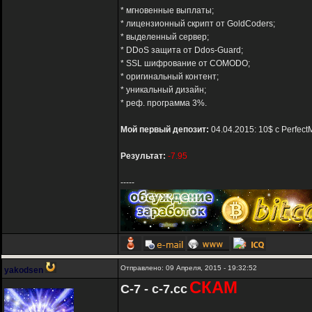
* мгновенные выплаты;
* лицензионный скрипт от GoldCoders;
* выделенный сервер;
* DDoS защита от Ddos-Guard;
* SSL шифрование от COMODO;
* оригинальный контент;
* уникальный дизайн;
* реф. программа 3%.
Мой первый депозит:
04.04.2015: 10$ с Perfect
Результат:
-7.95
-----
Отправлено: 09 Апреля, 2015 - 19:32:52
yakodsen
СКАМ
C-7 - c-7.cc