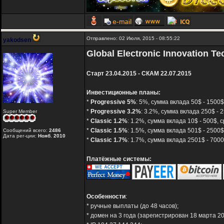
Отправлено: 02 Июля, 2015 - 08:55:22
yakodsen
Global Electronic Innovation Tec
Старт 23.04.2015 - СКАМ 22.07.2015
Инвестиционные планы:
*
Progressive 5%
: 5%, сумма вклада 50$ - 1500
*
Progressive 3.2%
: 3.2%, сумма вклада 250$ - 
Super Member
*
Classic 1.2%
: 1.2%, сумма вклада 10$ - 500$,
*
Classic 1.5%
: 1.5%, сумма вклада 501$ - 2500
Сообщений всего:
2486
Дата рег-ции:
Нояб. 2010
*
Classic 1.7%
: 1.7%, сумма вклада 2501$ - 700
Платёжные системы:
Особенности
:
* ручные выплаты (до 48 часов);
* домен на 3 года (зарегистрирован 18 марта 20