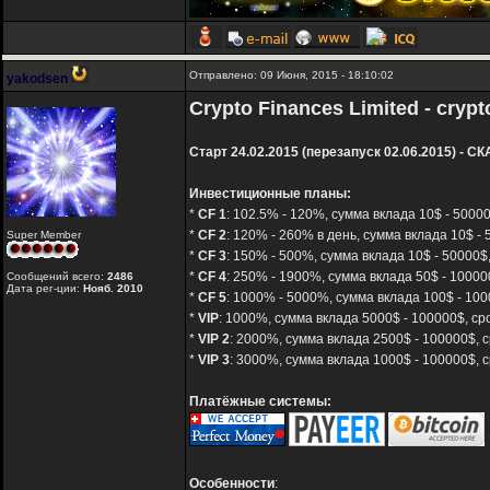
Отправлено: 09 Июня, 2015 - 18:10:02
yakodsen
Crypto Finances Limited - crypt
Старт 24.02.2015 (перезапуск 02.06.2015) - СК
Инвестиционные планы:
*
CF 1
: 102.5% - 120%, сумма вклада 10$ - 50000
*
CF 2
: 120% - 260% в день, сумма вклада 10$ - 
Super Member
*
CF 3
: 150% - 500%, сумма вклада 10$ - 50000$,
*
CF 4
: 250% - 1900%, сумма вклада 50$ - 10000
Сообщений всего:
2486
Дата рег-ции:
Нояб. 2010
*
CF 5
: 1000% - 5000%, сумма вклада 100$ - 100
*
VIP
: 1000%, сумма вклада 5000$ - 100000$, ср
*
VIP 2
: 2000%, сумма вклада 2500$ - 100000$, с
*
VIP 3
: 3000%, сумма вклада 1000$ - 100000$, с
Платёжные системы:
Особенности
: