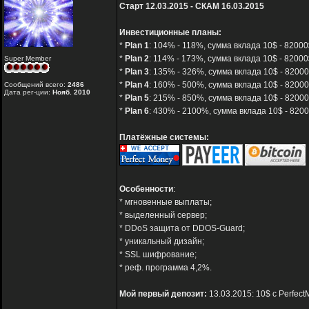
Старт 12.03.2015 - СКАМ 16.03.2015
Инвестиционные планы:
*
Plan 1
: 104% - 118%, сумма вклада 10$ - 82000
*
Plan 2
: 114% - 173%, сумма вклада 10$ - 82000$
Super Member
*
Plan 3
: 135% - 326%, сумма вклада 10$ - 82000
*
Plan 4
: 160% - 500%, сумма вклада 10$ - 82000
Сообщений всего:
2486
Дата рег-ции:
Нояб. 2010
*
Plan 5
: 215% - 850%, сумма вклада 10$ - 82000
*
Plan 6
: 430% - 2100%, сумма вклада 10$ - 8200
Платёжные системы:
Особенности
:
* мгновенные выплаты;
* выделенный сервер;
* DDoS защита от DDOS-Guard;
* уникальный дизайн;
* SSL шифрование;
* реф. программа 4,2%.
Мой первый депозит:
13.03.2015: 10$ с Perfect