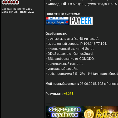
*
Свободный
: 1.9% в день, сумма вклада 1001$ 
Сообщений всего:
2486
Дата рег-ции:
Нояб. 2010
Платёжные системы:
Особенности
:
* ручные выплаты (до 48-ми часов);
* выделенный сервер: IP 104.148.77.194;
* лицензионный скрипт H-Script;
* DDoS защита от GeniusGuard;
* SSL шифрование от COMODO;
* оригинальный контент;
* уникальный дизайн;
* реф. программа 5% - 2% - 1% (для партнёров 8
Мой первый депозит:
05.06.2015: 10$ с Perfec
Результат:
+6.25$
-----