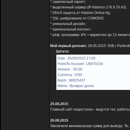
* самописный скрипт;
* выделенный сервер (IP Address 176.9.70.43);
* DDoS защита от Hetzner Online Ag;
* SSL шифрование от COMODO;
* уникальный дизайн;
* оригинальный контент;
* реф. программа: 8% + маркетинг до 13 линии в
Мой первый депозит:
28.05.2015: 50$ с Perfec
Цитата:
Date : 05/28/2015 17:05
From/To Account : U6670158
Amount : -50.00
Currency : USD
Batch : 90625437
Memo : Возврат долга
25.08.2015
Главный сайт недоступен - ведутся тех. рабо
26.08.2015
Увеличили минимальную сумму для вывода. Те, 