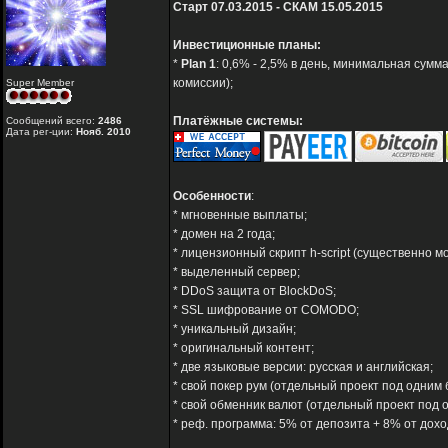
Старт 07.03.2015 - СКАМ 15.05.2015
Инвестиционные планы:
*
Plan 1
: 0,6% - 2,5% в день, минимальная сумм
комиссии);
Super Member
Платёжные системы:
Сообщений всего:
2486
Дата рег-ции:
Нояб. 2010
Особенности
:
* мгновенные выплаты;
* домен на 2 года;
* лицензионный скрипт h-script (существенно 
* выделенный сервер;
* DDoS защита от BlockDoS;
* SSL шифрование от COMODO;
* уникальный дизайн;
* оригинальный контент;
* две языковые версии: русская и английская;
* свой покер рум (отдельный проект под одним 
* свой обменник валют (отдельный проект под 
* реф. программа: 5% от депозита + 8% от дохо