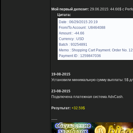
Мой первый депозит:
29.06.2015: 44.66$ с Per
Цитата:
Date : 06/29/2015 20:19
From/To Account : U8464088
Amount : -44.66
Currency : USD
Batch : 93254891
Memo : Shopping Cart Payment. Order No. 1
Payment ID : 1259847036
19-08-2015
Установили минимальную сумму выплаты: 5$ для
23-08-2015
Подключена платежная система AdvCash.
Результат:
+32.59$
-----