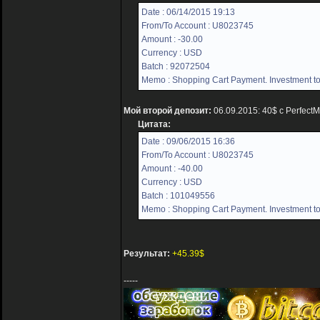
Date : 06/14/2015 19:13
From/To Account : U8023745
Amount : -30.00
Currency : USD
Batch : 92072504
Memo : Shopping Cart Payment. Investment to
Мой второй депозит:
06.09.2015: 40$ с Perfect
Цитата:
Date : 09/06/2015 16:36
From/To Account : U8023745
Amount : -40.00
Currency : USD
Batch : 101049556
Memo : Shopping Cart Payment. Investment to
Результат:
+45.39$
-----