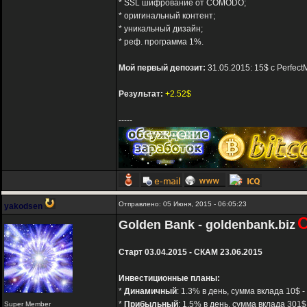
* SSL шифрование от COMODO;
* оригинальный контент;
* уникальный дизайн;
* реф. программа 1%.
Мой первый депозит:
31.05.2015: 15$ с Perfec
Результат:
+2.52$
-----
Отправлено: 05 Июня, 2015 - 06:05:23
yakodsen
Golden Bank - goldenbank.biz
Старт 03.04.2015 - СКАМ 23.06.2015
Инвестиционные планы:
*
Динамичный
: 1.3% в день, сумма вклада 10$ -
*
Прибыльный
: 1.5% в день, сумма вклада 301$
Super Member