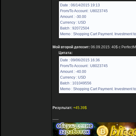
Date : 06/14/2015 19:13
From/To Account : U8023745
Amount : -30.00
Currency : USD
Batch : 92072504
Memo : Shopping Cart Payment. Investment to
Мой второй депозит:
06.09.2015: 40$ с Perfect
Цитата:
Date : 09/06/2015 16:36
From/To Account : U8023745
Amount : -40.00
Currency : USD
Batch : 101049556
Memo : Shopping Cart Payment. Investment to
Результат:
+45.39$
-----