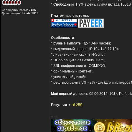
*
Свободный
: 1.9% в день, сумма вклада 1001$ 
Сообщений всего:
2486
Дата рег-ции:
Нояб. 2010
Платёжные системы:
Особенности
:
* ручные выплаты (до 48-ми часов);
* выделенный сервер: IP 104.148.77.194;
* лицензионный скрипт H-Script;
* DDoS защита от GeniusGuard;
* SSL шифрование от COMODO;
* оригинальный контент;
* уникальный дизайн;
* реф. программа 5% - 2% - 1% (для партнёров 8
Мой первый депозит:
05.06.2015: 10$ с Perfec
Результат:
+6.25$
-----