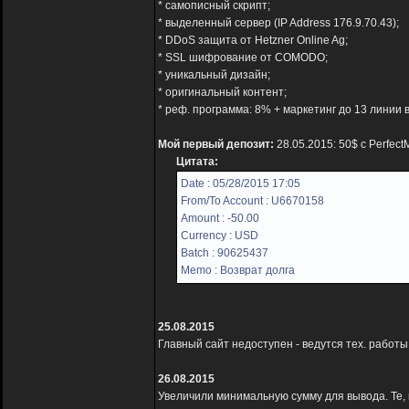
* самописный скрипт;
* выделенный сервер (IP Address 176.9.70.43);
* DDoS защита от Hetzner Online Ag;
* SSL шифрование от COMODO;
* уникальный дизайн;
* оригинальный контент;
* реф. программа: 8% + маркетинг до 13 линии в
Мой первый депозит:
28.05.2015: 50$ с Perfec
Цитата:
Date : 05/28/2015 17:05
From/To Account : U6670158
Amount : -50.00
Currency : USD
Batch : 90625437
Memo : Возврат долга
25.08.2015
Главный сайт недоступен - ведутся тех. рабо
26.08.2015
Увеличили минимальную сумму для вывода. Те, 