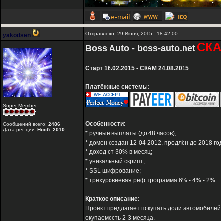
Отправлено: 29 Июня, 2015 - 18:42:00
yakodsen
СКА
Boss Auto - boss-auto.net
Старт 16.02.2015 - СКАМ 24.08.2015
Платёжные системы:
Super Member
Особенности
:
Сообщений всего:
2486
Дата рег-ции:
Нояб. 2010
* ручные выплаты (до 48 часов);
* домен создан 12-04-2012, продлён до 2018 го
* доход от 30% в месяц;
* уникальный скрипт;
* SSL шифрование;
* трёхуровневая реф.программа 6% - 4% - 2%.
Краткое описание:
Проект предлагает покупать доли автомобилей
окупаемость 2-3 месяца.