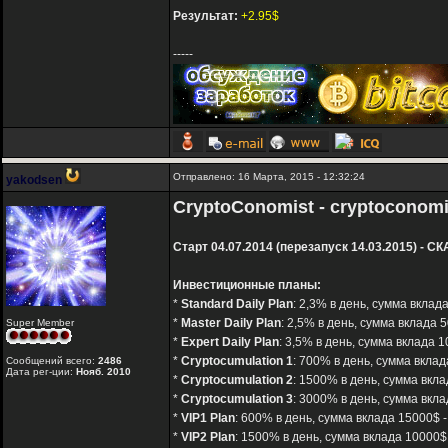
Результат:
+2.95$
-----
Отправлено: 16 Марта, 2015 - 12:32:24
yakodsen
CryptoConomist - cryptoconomi
Старт 04.07.2014 (перезапуск 14.03.2015) - СК
Инвестиционные планы:
*
Standard Daily Plan
: 2,3% в день, сумма вклада
*
Master Daily Plan
: 2,5% в день, сумма вклада 
Super Member
*
Expert Daily Plan
: 3,5% в день, сумма вклада 1
*
Cryptocumulation 1
: 700% в день, сумма вклад
Сообщений всего:
2486
Дата рег-ции:
Нояб. 2010
*
Cryptocumulation 2
: 1500% в день, сумма вкла
*
Cryptocumulation 3
: 3000% в день, сумма вкла
*
VIP1 Plan
: 600% в день, сумма вклада 15000$ -
*
VIP2 Plan
: 1500% в день, сумма вклада 10000$