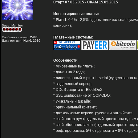
Старт 07.03.2015 - СКАМ 15.05.2015
Инвестиционные планы:
*
Plan 1
: 0,6% - 2,5% в день, минимальная сумм
комиссии);
Super Member
Платёжные системы:
Сообщений всего:
2486
Дата рег-ции:
Нояб. 2010
Особенности
:
* мгновенные выплаты;
* домен на 2 года;
* лицензионный скрипт h-script (существенно 
* выделенный сервер;
* DDoS защита от BlockDoS;
* SSL шифрование от COMODO;
* уникальный дизайн;
* оригинальный контент;
* две языковые версии: русская и английская;
* свой покер рум (отдельный проект под одним 
* свой обменник валют (отдельный проект под 
* реф. программа: 5% от депозита + 8% от дохо