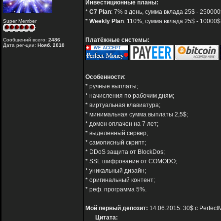
Инвестиционные планы:
*
C7 Plan
: 7% в день, сумма вклада 25$ - 250000
*
Weekly Plan
: 110%, сумма вклада 25$ - 10000$
Super Member
Платёжные системы:
Сообщений всего:
2486
Дата рег-ции:
Нояб. 2010
Особенности
:
* ручные выплаты;
* начисления по рабочим дням;
* виртуальная клавиатура;
* минимальная сумма выплаты 2,5$;
* домен оплачен на 7 лет;
* выделенный сервер;
* самописный скрипт;
* DDoS защита от BlockDos;
* SSL шифрование от COMODO;
* уникальный дизайн;
* оригинальный контент;
* реф. программа 5%.
Мой первый депозит:
14.06.2015: 30$ с Perfec
Цитата: