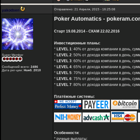
Отправлено: 21 Апреля, 2015 - 16:25:08
yakodsen
Poker Automatics - pokeram.c
Старт 19.08.2014 - СКАМ 22.02.2016
Инвестиционные планы:
*
LEVEL 1
: 40% от дохода компании в день, сумм
*
LEVEL 2
: 50% от дохода компании в день, сумм
Super Member
*
LEVEL 3
: 60% от дохода компании в день, сумм
*
LEVEL 4
: 65% от дохода компании в день, сумм
Сообщений всего:
2486
Дата рег-ции:
Нояб. 2010
*
LEVEL 5
: 70% от дохода компании в день, сум
*
LEVEL 6
: 75% от дохода компании в день, сум
*
LEVEL 7
: 80% от дохода компании в день, сум
Платёжные системы:
Особенности
:
* ручные выплаты;