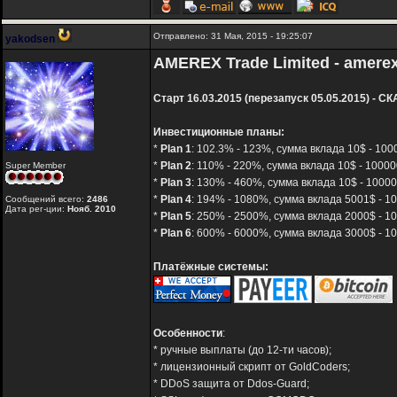
Отправлено: 31 Мая, 2015 - 19:25:07
yakodsen
AMEREX Trade Limited - amere
Старт 16.03.2015 (перезапуск 05.05.2015) - 
Инвестиционные планы:
*
Plan 1
: 102.3% - 123%, сумма вклада 10$ - 100
*
Plan 2
: 110% - 220%, сумма вклада 10$ - 10000
Super Member
*
Plan 3
: 130% - 460%, сумма вклада 10$ - 10000
*
Plan 4
: 194% - 1080%, сумма вклада 5001$ - 10
Сообщений всего:
2486
Дата рег-ции:
Нояб. 2010
*
Plan 5
: 250% - 2500%, сумма вклада 2000$ - 10
*
Plan 6
: 600% - 6000%, сумма вклада 3000$ - 10
Платёжные системы:
Особенности
:
* ручные выплаты (до 12-ти часов);
* лицензионный скрипт от GoldCoders;
* DDoS защита от Ddos-Guard;