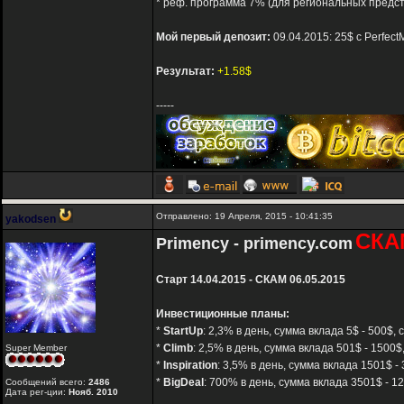
* реф. программа 7% (для региональных предс
Мой первый депозит:
09.04.2015: 25$ с Perfec
Результат:
+1.58$
-----
Отправлено: 19 Апреля, 2015 - 10:41:35
yakodsen
СКА
Primency - primency.com
Старт 14.04.2015 - СКАМ 06.05.2015
Инвестиционные планы:
*
StartUp
: 2,3% в день, сумма вклада 5$ - 500$, 
*
Climb
: 2,5% в день, сумма вклада 501$ - 1500$
Super Member
*
Inspiration
: 3,5% в день, сумма вклада 1501$ -
*
BigDeal
: 700% в день, сумма вклада 3501$ - 1
Сообщений всего:
2486
Дата рег-ции:
Нояб. 2010