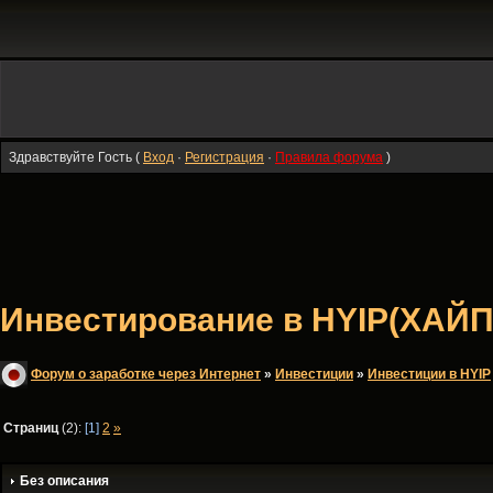
Здравствуйте Гость (
Вход
·
Регистрация
·
Правила форума
)
Инвестирование в HYIP(ХАЙП
Форум о заработке через Интернет
»
Инвестиции
»
Инвестиции в HYIP
Страниц
(2):
[1]
2
»
Без описания