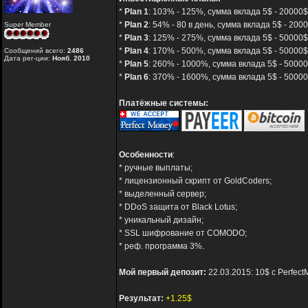
*
Plan 1
: 103% - 125%, сумма вклада 5$ - 20000$,
*
Plan 2
: 54% - 80 в день, сумма вклада 5$ - 2000
Super Member
*
Plan 3
: 125% - 275%, сумма вклада 5$ - 50000$
*
Plan 4
: 170% - 500%, сумма вклада 5$ - 50000$
Сообщений всего:
2486
Дата рег-ции:
Нояб. 2010
*
Plan 5
: 260% - 1000%, сумма вклада 5$ - 50000
*
Plan 6
: 370% - 1600%, сумма вклада 5$ - 50000
Платёжные системы:
Особенности
:
* ручные выплаты;
* лицензионный скрипт от GoldCoders;
* выделенный сервер;
* DDoS защита от Black Lotus;
* уникальный дизайн;
* SSL шифрование от COMODO;
* реф. программа 3%.
Мой первый депозит:
22.03.2015: 10$ с Perfect
Результат:
+1.25$