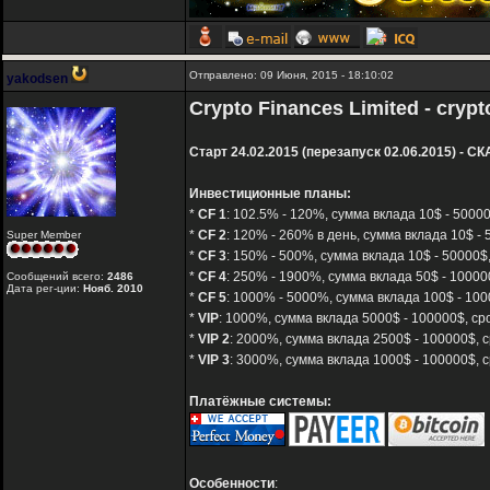
Отправлено: 09 Июня, 2015 - 18:10:02
yakodsen
Crypto Finances Limited - crypt
Старт 24.02.2015 (перезапуск 02.06.2015) - СК
Инвестиционные планы:
*
CF 1
: 102.5% - 120%, сумма вклада 10$ - 50000
*
CF 2
: 120% - 260% в день, сумма вклада 10$ - 
Super Member
*
CF 3
: 150% - 500%, сумма вклада 10$ - 50000$,
*
CF 4
: 250% - 1900%, сумма вклада 50$ - 10000
Сообщений всего:
2486
Дата рег-ции:
Нояб. 2010
*
CF 5
: 1000% - 5000%, сумма вклада 100$ - 100
*
VIP
: 1000%, сумма вклада 5000$ - 100000$, ср
*
VIP 2
: 2000%, сумма вклада 2500$ - 100000$, с
*
VIP 3
: 3000%, сумма вклада 1000$ - 100000$, с
Платёжные системы:
Особенности
: