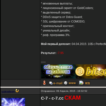
* мгновенные выплаты;
* лицензионный скрипт от GoldCoders;
* выделенный сервер;
* DDoS защита от Ddos-Guard;
* SSL шифрование от COMODO;
* оригинальный контент;
* уникальный дизайн;
* реф. программа 3%.
Мой первый депозит:
04.04.2015: 10$ с Perfect
Результат:
-7.95
-----
Отправлено: 09 Апреля, 2015 - 19:32:52
yakodsen
СКАМ
C-7 - c-7.cc