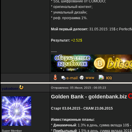
* SSL шифрование от COMODO;
* оригинальный контент;
* уникальный дизайн;
* реф. программа 1%.
Мой первый депозит:
31.05.2015: 15$ с Perfec
Результат:
+2.52$
-----
Отправлено: 05 Июня, 2015 - 06:05:23
yakodsen
Golden Bank - goldenbank.biz
Старт 03.04.2015 - СКАМ 23.06.2015
Инвестиционные планы:
*
Динамичный
: 1.3% в день, сумма вклада 10$ -
*
Прибыльный
: 1.5% в день, сумма вклада 301$
Super Member