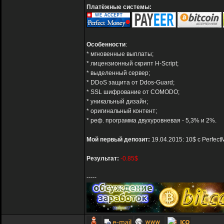
Платёжные системы:
Особенности
:
* мгновенные выплаты;
* лицензионный скрипт H-Script;
* выделенный сервер;
* DDoS защита от Ddos-Guard;
* SSL шифрование от COMODO;
* уникальный дизайн;
* оригинальный контент;
* реф. программа двухуровневая - 5,3% и 2%.
Мой первый депозит:
19.04.2015: 10$ с Perfec
Результат:
-0.85$
-----