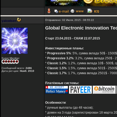
Отправлено: 02 Июля, 2015 - 08:55:22
yakodsen
Global Electronic Innovation Tec
Старт 23.04.2015 - СКАМ 22.07.2015
Инвестиционные планы:
*
Progressive 5%
: 5%, сумма вклада 50$ - 1500
*
Progressive 3.2%
: 3.2%, сумма вклада 250$ - 
Super Member
*
Classic 1.2%
: 1.2%, сумма вклада 10$ - 500$,
*
Classic 1.5%
: 1.5%, сумма вклада 501$ - 2500
Сообщений всего:
2486
Дата рег-ции:
Нояб. 2010
*
Classic 1.7%
: 1.7%, сумма вклада 2501$ - 700
Платёжные системы:
Особенности
:
* ручные выплаты (до 48 часов);
* домен на 3 года (зарегистрирован 18 марта 20