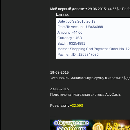
Мой первый депозит:
29.06.2015: 44.66$ с Per
Цитата:
Date : 06/29/2015 20:19
From/To Account : U8464088
Amount : -44.66
Currency : USD
Batch : 93254891
Memo : Shopping Cart Payment. Order No. 1
Payment ID : 1259847036
19-08-2015
Установили минимальную сумму выплаты: 5$ для
23-08-2015
Подключена платежная система AdvCash.
Результат:
+32.59$
-----