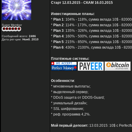
Старт 12.03.2015 - СКАМ 16.03.2015
Инвестиционные планы:
*
Plan 1
: 104% - 118%, сумма вклада 10$ - 82000
*
Plan 2
: 114% - 173%, сумма вклада 10$ - 82000$
Super Member
*
Plan 3
: 135% - 326%, сумма вклада 10$ - 82000
*
Plan 4
: 160% - 500%, сумма вклада 10$ - 82000
Сообщений всего:
2486
Дата рег-ции:
Нояб. 2010
*
Plan 5
: 215% - 850%, сумма вклада 10$ - 82000
*
Plan 6
: 430% - 2100%, сумма вклада 10$ - 8200
Платёжные системы:
Особенности
:
* мгновенные выплаты;
* выделенный сервер;
* DDoS защита от DDOS-Guard;
* уникальный дизайн;
* SSL шифрование;
* реф. программа 4,2%.
Мой первый депозит:
13.03.2015: 10$ с Perfect