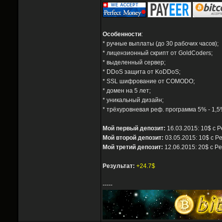
Особенности
:
* ручные выплаты (до 30 рабочих часов);
* лицензионный скрипт от GoldCoders;
* выделенный сервер;
* DDoS защита от KoDDoS;
* SSL шифрование от COMODO;
* домен на 5 лет;
* уникальный дизайн;
* трёхуровневая реф. программа 5% - 1,5
Мой первый депозит:
16.03.2015: 10$ с P
Мой второй депозит:
03.05.2015: 10$ с P
Мой третий депозит:
12.06.2015: 20$ с Pe
Результат:
+24.7$
-----