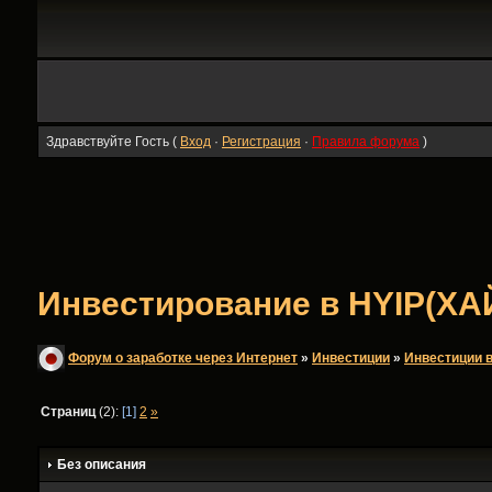
Здравствуйте Гость (
Вход
·
Регистрация
·
Правила форума
)
Инвестирование в HYIP(ХА
Форум о заработке через Интернет
»
Инвестиции
»
Инвестиции в
Страниц
(2):
[1]
2
»
Без описания