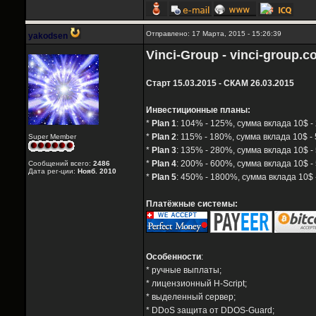
Отправлено: 17 Марта, 2015 - 15:26:39
yakodsen
Vinci-Group - vinci-group.
Старт 15.03.2015 - СКАМ 26.03.2015
Инвестиционные планы:
*
Plan 1
: 104% - 125%, сумма вклада 10$ - 
*
Plan 2
: 115% - 180%, сумма вклада 10$ - 
Super Member
*
Plan 3
: 135% - 280%, сумма вклада 10$ -
*
Plan 4
: 200% - 600%, сумма вклада 10$ -
Сообщений всего:
2486
Дата рег-ции:
Нояб. 2010
*
Plan 5
: 450% - 1800%, сумма вклада 10$ 
Платёжные системы:
Особенности
:
* ручные выплаты;
* лицензионный H-Script;
* выделенный сервер;
* DDoS защита от DDOS-Guard;