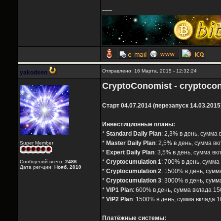
-----
Отправлено: 16 Марта, 2015 - 12:32:24
yakodsen
CryptoConomist - cryptocon
Старт 04.07.2014 (перезапуск 14.03.2015
Инвестиционные планы:
*
Standard Daily Plan
: 2,3% в день, сумма 
*
Master Daily Plan
: 2,5% в день, сумма вк
Super Member
*
Expert Daily Plan
: 3,5% в день, сумма вк
*
Cryptocumulation 1
: 700% в день, сумма
Сообщений всего:
2486
Дата рег-ции:
Нояб. 2010
*
Cryptocumulation 2
: 1500% в день, сумм
*
Cryptocumulation 3
: 3000% в день, сумм
*
VIP1 Plan
: 600% в день, сумма вклада 15
*
VIP2 Plan
: 1500% в день, сумма вклада 1
Платёжные системы: