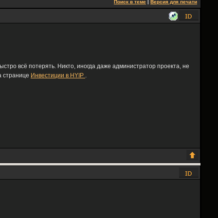
Поиск в теме
|
Версия для печати
быстро всё потерять. Никто, иногда даже администратор проекта, не
на странице
Инвестиции в HYIP
.