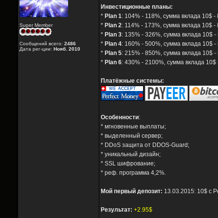
Инвестиционные планы:
*
Plan 1
: 104% - 118%, сумма вклада 10$ - 
*
Plan 2
: 114% - 173%, сумма вклада 10$ - 
Super Member
*
Plan 3
: 135% - 326%, сумма вклада 10$ -
*
Plan 4
: 160% - 500%, сумма вклада 10$ -
Сообщений всего:
2486
Дата рег-ции:
Нояб. 2010
*
Plan 5
: 215% - 850%, сумма вклада 10$ -
*
Plan 6
: 430% - 2100%, сумма вклада 10$ 
Платёжные системы:
Особенности
:
* мгновенные выплаты;
* выделенный сервер;
* DDoS защита от DDOS-Guard;
* уникальный дизайн;
* SSL шифрование;
* реф. программа 4,2%.
Мой первый депозит:
13.03.2015: 10$ с P
Результат:
+2.95$