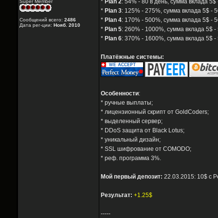
*
Plan 2
: 54% - 80 в день, сумма вклада 5$ 
Super Member
*
Plan 3
: 125% - 275%, сумма вклада 5$ - 5
*
Plan 4
: 170% - 500%, сумма вклада 5$ - 
Сообщений всего:
2486
Дата рег-ции:
Нояб. 2010
*
Plan 5
: 260% - 1000%, сумма вклада 5$ -
*
Plan 6
: 370% - 1600%, сумма вклада 5$ -
Платёжные системы:
Особенности
:
* ручные выплаты;
* лицензионный скрипт от GoldCoders;
* выделенный сервер;
* DDoS защита от Black Lotus;
* уникальный дизайн;
* SSL шифрование от COMODO;
* реф. программа 3%.
Мой первый депозит:
22.03.2015: 10$ с P
Результат:
+1.25$
-----