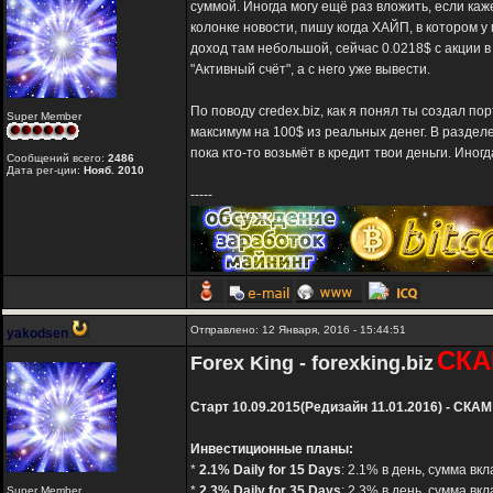
суммой. Иногда могу ещё раз вложить, если каже
колонке новости, пишу когда ХАЙП, в котором у
доход там небольшой, сейчас 0.0218$ с акции 
"Активный счёт", а с него уже вывести.
По поводу credex.biz, как я понял ты создал 
Super Member
максимум на 100$ из реальных денег. В разделе
пока кто-то возьмёт в кредит твои деньги. Иног
Сообщений всего:
2486
Дата рег-ции:
Нояб. 2010
-----
Отправлено: 12 Января, 2016 - 15:44:51
yakodsen
СКА
Forex King - forexking.biz
Старт 10.09.2015(Редизайн 11.01.2016) - СКАМ
Инвестиционные планы:
*
2.1% Daily for 15 Days
: 2.1% в день, сумма вк
*
2.3% Daily for 35 Days
: 2.3% в день, сумма вк
Super Member