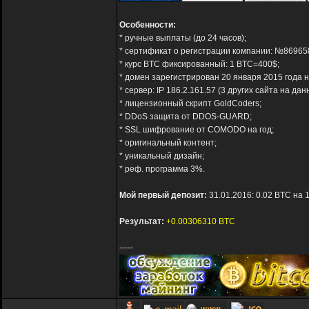
Особенности:
* ручные выплаты (до 24 часов);
* сертификат о регистрации компании: №86965
* курс BTC фиксированный: 1 BTC=400$;
* домен зарегистрирован 20 января 2015 года н
* сервер: IP 186.2.161.57 (3 других сайта на данн
* лицензионный скрипт GoldCoders;
* DDoS защита от DDOS-GUARD;
* SSL шифрование от COMODO на год;
* оригинальный контент;
* уникальный дизайн;
* реф. программа 3%.
Мой первый депозит:
31.01.2016: 0.02 BTC на 
Результат:
+0.00306310 BTC
-----