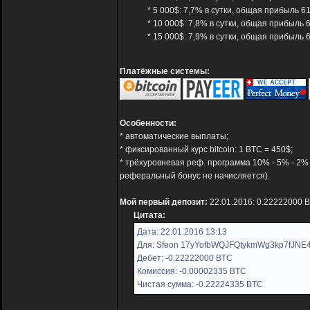
* 5 000$: 7,7% в сутки, общая прибыль 6
* 10 000$: 7,8% в сутки, общая прибыль 
* 15 000$: 7,9% в сутки, общая прибыль 
Платёжные системы:
Особенности:
* автоматические выплаты;
* фиксированный курс bitcoin: 1 BTC = 450$;
* трёхуровневая реф. программа 10% - 5% - 2%
реферальный бонус не начисляется).
Мой первый депозит:
22.01.2016: 0.22222000 
Цитата:
Дата: 22.01.2016 13:13
Для: Sfeon 17yYofbWQJFQtykmWg3kp7fJNE4
Дебет: -0.22222000 BTC
Комиссия: -0.00002335 BTC
Чистая сумма: -0.22224335 BTC