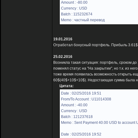
Amount : -80.00
Currency : USD
Batch : 115232674
Memo : частный перевод
19.01.2016
Отработал бонусный портфель. Прибыль 3.61$, н
25.02.2016
Возникла такая ситуация: портфель, сроком до
поменял статус на "На закрытии", но т.к. из не
тоже время появилась возможность открыть ещ
60$(40$+10$+10$). Недостающая сумма была н
Цитата:
Date : 02/25/2016 19:51
From/To Account : U11014308
Amount : -40.00
Currency : USD
Batch : 121237618
Memo : Sent Payment 40.00 USD to account
Date : 02/25/2016 19:52