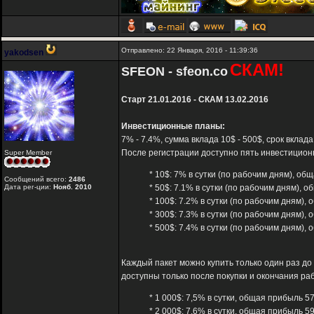
Отправлено: 22 Января, 2016 - 11:39:36
yakodsen
СКАМ!
SFEON - sfeon.co
Старт 21.01.2016 - СКАМ 13.02.2016
Инвестиционные планы:
7% - 7.4%, сумма вклада 10$ - 500$, срок вклад
После регистрации доступно пять инвестицион
Super Member
* 10$: 7% в сутки (по рабочим дням), о
Сообщений всего:
2486
Дата рег-ции:
Нояб. 2010
* 50$: 7.1% в сутки (по рабочим дням), 
* 100$: 7.2% в сутки (по рабочим дням),
* 300$: 7.3% в сутки (по рабочим дням),
* 500$: 7.4% в сутки (по рабочим дням),
Каждый пакет можно купить только один раз до
доступны только после покупки и окончания ра
* 1 000$: 7,5% в сутки, общая прибыль 5
* 2 000$: 7,6% в сутки, общая прибыль 5