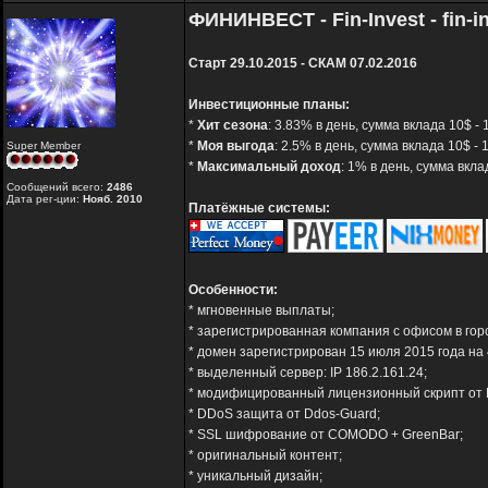
ФИНИНВЕСТ - Fin-Invest - fin-in
Старт 29.10.2015 - СКАМ 07.02.2016
Инвестиционные планы:
*
Хит сезона
: 3.83% в день, сумма вклада 10$ -
*
Моя выгода
: 2.5% в день, сумма вклада 10$ -
Super Member
*
Максимальный доход
: 1% в день, сумма вкл
Сообщений всего:
2486
Дата рег-ции:
Нояб. 2010
Платёжные системы:
Особенности:
* мгновенные выплаты;
* зарегистрированная компания с офисом в гор
* домен зарегистрирован 15 июля 2015 года на 
* выделенный сервер: IP 186.2.161.24;
* модифицированный лицензионный скрипт от H-
* DDoS защита от Ddos-Guard;
* SSL шифрование от COMODO + GreenBar;
* оригинальный контент;
* уникальный дизайн;