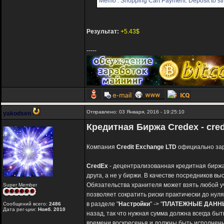
Memo : Shopping Cart Payment. Deposit to str
Результат:
+5.43$
-----
Отправлено: 03 Января, 2016 - 19:25:10
yakodsen
Кредитная Биржа Credex - cred
Компания
Сredit Exchange LTD
официально зар
CredEx
- децентрализованная кредитная биржа,
друга, а не у биржи. В качестве посредников вы
Обязательства хранителя может взять любой у
Super Member
позволяет сократить риски практически до нул
в разделе "
Настройки
" -> "
ПЛАТЕЖНЫЕ ДАНН
Сообщений всего:
2486
Дата рег-ции:
Нояб. 2010
назад, так что нужная сумма должна всегда быт
времени воскресенья и должны быть исполнены 