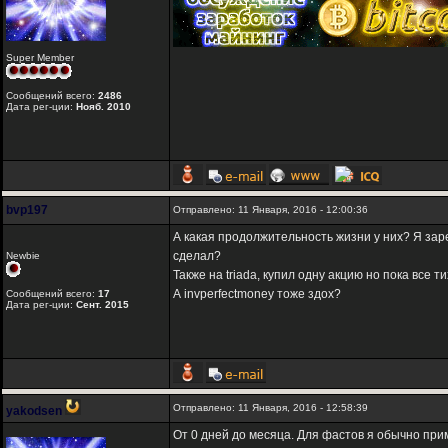
Super Member
Сообщений всего:
2486
Дата рег-ции:
Нояб. 2010
bvp197
Отправлено: 11 Января, 2016 - 12:00:36
А какая продолжительность жизни у них? Я заре
сделал?
Newbie
Также на triada, купил одну акцию но пока все ти
А invperfectmoney тоже здох?
Сообщений всего:
17
Дата рег-ции:
Сент. 2015
Отправлено: 11 Января, 2016 - 12:58:39
yakodsen
От 0 дней до месяца. Для фастов я обычно пр