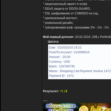
* лицензионный скрипт h-script;
* DDoS защита от DDOS-GUARD;
* SSL шифрование от COMODO на год;
* оригинальный контент;
* уникальный дизайн;
* трёхуровневая реф. программа 3% - 1% - 1%.
Мой первый депозит:
20.02.2016: 20$ с Perfect
Цитата:
Date : 02/20/2016 19:22
From/To Account : U10099615
Amount : -20.00
Currency : USD
Batch : 120706739
Memo : Shopping Cart Payment. Invoice 1472,
Payment ID : 1472
Результат:
+5.1$
-----