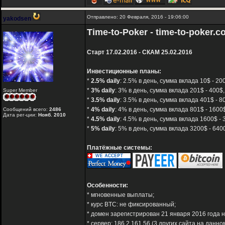
Отправлено: 20 Февраля, 2016 - 19:06:00
yakodsen
Time-to-Poker - time-to-poker.
Старт 17.02.2016 - СКАМ 25.02.2016
Инвестиционные планы:
*
2.5% daily
: 2.5% в день, сумма вклада 10$ - 2
*
3% daily
: 3% в день, сумма вклада 201$ - 400$
Super Member
*
3.5% daily
: 3.5% в день, сумма вклада 401$ - 
*
4% daily
: 4% в день, сумма вклада 801$ - 160
Сообщений всего:
2486
Дата рег-ции:
Нояб. 2010
*
4.5% daily
: 4.5% в день, сумма вклада 1600$ -
*
5% daily
: 5% в день, сумма вклада 3200$ - 64
Платёжные системы:
Особенности:
* мгновенные выплаты;
* курс BTC: не фиксированный;
* домен зарегистрирован 21 января 2016 года на
* сервер: 186.2.161.56 (3 других сайта на данно