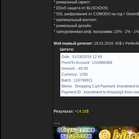
* уникальный скрипт;
* DDoS защита от BLOCKDOS;
* SSL шифрование от COMODO на год + GreenB
* оригинальный контент;
* уникальный дизайн;
* трёхуровневая реф. программа: 10% - 2% - 1%
Мой первый депозит:
18.01.2016: 45$ с Perfec
Цитата:
Date : 01/18/2016 12:49
From/To Account : U10986989
Amount : -45.00
Currency : USD
Batch : 116798911
Memo : Shopping Cart Payment. Investment to
Payment ID : Investment to Amazing5 from use
Результат:
+14.18$
-----