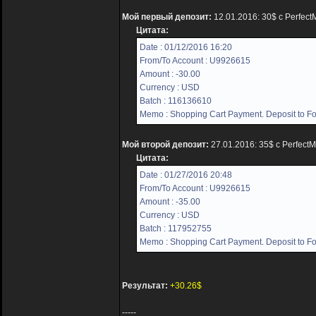
Мой первый депозит:
12.01.2016: 30$ с Perfec
Цитата:
Date : 01/12/2016 16:20
From/To Account : U9926615
Amount : -30.00
Currency : USD
Batch : 116136610
Memo : Shopping Cart Payment. Deposit to For
Мой второй депозит:
27.01.2016: 35$ с Perfect
Цитата:
Date : 01/27/2016 20:48
From/To Account : U9926615
Amount : -35.00
Currency : USD
Batch : 117952755
Memo : Shopping Cart Payment. Deposit to For
Результат:
+30.26$
-----