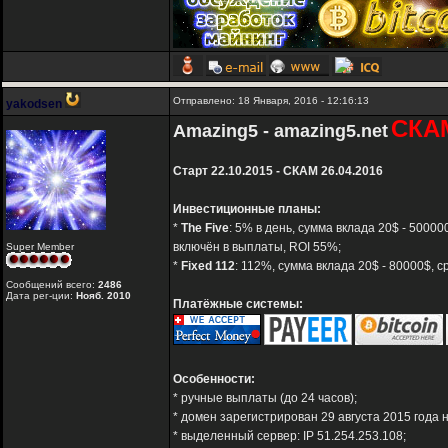
Отправлено: 18 Января, 2016 - 12:16:13
yakodsen
СКА
Amazing5 - amazing5.net
Старт 22.10.2015 - СКАМ 26.04.2016
Инвестиционные планы:
*
The Five
: 5% в день, сумма вклада 20$ - 5000
включён в выплаты, ROI 55%;
Super Member
*
Fixed 112
: 112%, сумма вклада 20$ - 80000$, 
Сообщений всего:
2486
Дата рег-ции:
Нояб. 2010
Платёжные системы:
Особенности:
* ручные выплаты (до 24 часов);
* домен зарегистрирован 29 августа 2015 года н
* выделенный сервер: IP 51.254.253.108;