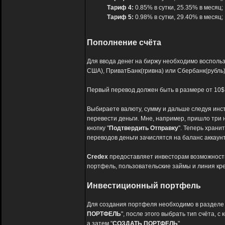
Тариф 4:
0.85% в сутки, 25.35% в месяц;
Тариф 5:
0.98% в сутки, 29.40% в месяц;
Пополнение счёта
Для ввода денег на биржу необходимо восполь
США), ПриватБанк(гривна) или Сбербанк(рубль)
Первый перевод должен быть в размере от 10$ 
Выбираете валюту, сумму и дальше следуя инст
перевести деньги. Мне, например, пришло три н
кнопку "
Подтвердить Отправку
". Теперь храни
переводов деньги зачислятся на баланс аккаунт
Credex
предоставляет инвесторам возможность,
портфель, пользовательские займы и линия кр
Инвестиционный портфель
Для создания портфеля необходимо в разделе 
ПОРТФЕЛЬ
", после этого выбрать тип счёта, с
а затем "
СОЗДАТЬ ПОРТФЕЛЬ
".