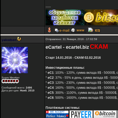
-----
Отправлено: 31 Января, 2016 - 17:02:59
yakodsen
СКАМ
eCartel - ecartel.biz
Старт 14.01.2016 - СКАМ 02.02.2016
Инвестиционные планы:
*
eC1
: 103% - 120%, сумма вклада 8$ - 50000$, с
*
eC2
: 37% - 55% в день, сумма вклада 8$ - 5000
Super Member
*
eC3
: 120% - 230%, сумма вклада 8$ - 50000$, 
*
eC4
: 160% - 500%, сумма вклада 8$ - 50000$, 
Сообщений всего:
2486
Дата рег-ции:
Нояб. 2010
*
eC5
: 300% - 1100%, сумма вклада 8$ - 50000$,
*
eC6
: 500% - 1600%, сумма вклада 8$ - 50000$,
Платёжные системы: