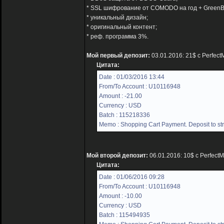
* SSL шифрование от COMODO на год + GreenB
* уникальный дизайн;
* оригинальный контент;
* реф. программа 3%.
Мой первый депозит:
03.01.2016: 21$ с Perfec
Цитата:
Date : 01/03/2016 13:44
From/To Account : U10116948
Amount : -21.00
Currency : USD
Batch : 115218336
Memo : Shopping Cart Payment. Deposit to str
Мой второй депозит:
06.01.2016: 10$ с Perfect
Цитата:
Date : 01/06/2016 09:28
From/To Account : U10116948
Amount : -10.00
Currency : USD
Batch : 115494935