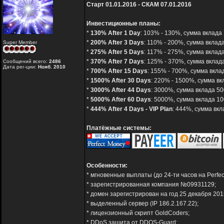
Старт 01.01.2016 - СКАМ 07.01.2016
Инвестиционные планы:
*
130% After 1 Day
: 103% - 130%, сумма вклада 
*
200% After 3 Days
: 110% - 200%, сумма вклада
Super Member
*
275% After 5 Days
: 117% - 275%, сумма вклада
*
370% After 7 Days
: 125% - 370%, сумма вклада
Сообщений всего:
2486
Дата рег-ции:
Нояб. 2010
*
700% After 15 Days
: 155% - 700%, сумма вклад
*
1500% After 30 Days
: 220% - 1500%, сумма вк
*
3000% After 44 Days
: 3000%, сумма вклада 50
*
5000% After 60 Days
: 5000%, сумма вклада 10
*
444% After 4 Days - VIP Plan
: 444%, сумма вкл
Платёжные системы:
Особенности:
* мгновенные выплаты (до 24-ти часов на Perfe
* зарегистрированная компания №09931129;
* домен зарегистрирован на год 25 декабря 201
* выделенный сервер (IP 186.2.167.22);
* лицензионный скрипт GoldCoders;
* DDoS защита от DDOS-Guard;