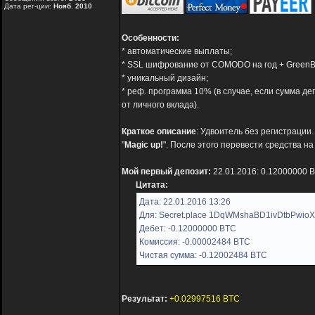
Дата рег-ции:
Нояб. 2010
Особенности:
* автоматические выплаты;
* SSL шифрование от COMODO на год + GreenB
* уникальный дизайн;
* реф. программа 10% (в случае, если сумма 
от личного вклада).
Краткое описание
: Удвоитель без регистрации
"
Magic up!
". После этого перевести средства на
Мой первый депозит:
22.01.2016: 0.12000000 
Цитата:
Дата: 22.01.2016 13:26
Для: Secret.place 1DqWMshaBD1ivDtbPwio
Дебет: -0.12000000 BTC
Комиссия: -0.00002484 BTC
Чистая сумма: -0.12002484 BTC
Результат:
+0.02997516 BTC