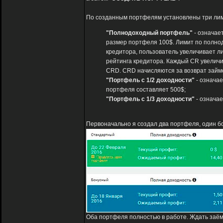
По созданным портфелям установлены три лим
"Полнодоходный портфель"
- означае
размер портфеля 100$. Лимит по полно
кредитора, пользователь увеличивает л
рейтинга кредитора. Каждый CR увеличи
CRD. CRD начисляются за возврат займов,
"Портфель с 1/2 доходности"
- означае
портфеля составляет 500$;
"Портфель с 1/3 доходности"
- означае
Первоначально я создал два портфеля, один б
Оба портфеля полностью в работе. Ждать заём