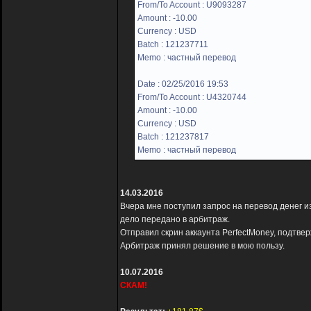
From/To Account : U9093287
Amount : -10.00
Currency : USD
Batch : 121237711
Memo : частный перевод
Date : 02/25/2016 19:53
From/To Account : U4320744
Amount : -10.00
Currency : USD
Batch : 121237817
Memo : частный перевод
14.03.2016
Вчера мне поступил запрос на перевод денег и
дело передано в арбитраж.
Отправил скрин аккаунта PerfectMoney, подтв
Арбитраж принял решение в мою пользу.
10.07.2016
СКАМ!