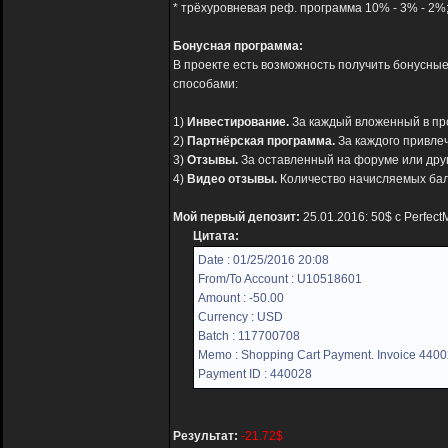
* трёхуровневая реф. программа 10% - 3% - 2%
Бонусная программа:
В проекте есть возможность получить бонусны
способами:
1)
Инвестирование.
За каждый вложенный в прое
2)
Партнёрская программа.
За каждого привле
3)
Отзывы.
За оставленный на форуме или друг
4)
Видео отзывы.
Количество начисляемых бал
Мой первый депозит:
25.01.2016: 50$ с Perfec
Цитата:
Date : 01/25/2016 20:08
From/To Account : U10518601
Amount : -50.00
Currency : USD
Batch : 117700708
Memo : Shopping Cart Payment. Invoice 44002
Payment ID : 440028
Результат:
-21.72$