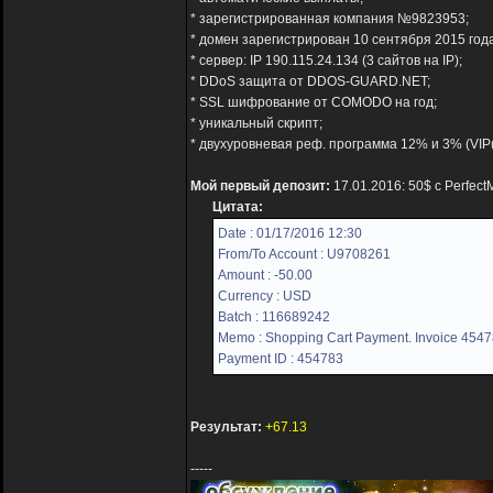
* зарегистрированная компания №9823953;
* домен зарегистрирован 10 сентября 2015 года
* сервер: IP 190.115.24.134 (3 сайтов на IP);
* DDoS защита от DDOS-GUARD.NET;
* SSL шифрование от COMODO на год;
* уникальный скрипт;
* двухуровневая реф. программа 12% и 3% (VIP
Мой первый депозит:
17.01.2016: 50$ с Perfec
Цитата:
Date : 01/17/2016 12:30
From/To Account : U9708261
Amount : -50.00
Currency : USD
Batch : 116689242
Memo : Shopping Cart Payment. Invoice 4547
Payment ID : 454783
Результат:
+67.13
-----