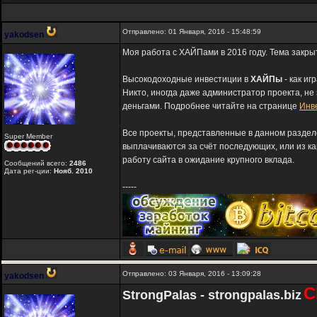
Отправлено: 01 Января, 2016 - 15:48:59
yakodsen
Моя работа с ХАЙПами в 2016 году. Тема закры
Высокодоходные инвестиции в
ХАЙПы
- как иг
Никто, иногда даже администратор проекта, не
деньгами. Подробнее читайте на странице
Инв
Все проекты, представленные в данном разде
Super Member
выплачиваются за счёт последующих, или из к
работу сайта в ожидание крупного вклада.
Сообщений всего:
2486
Дата рег-ции:
Нояб. 2010
-----
Отправлено: 03 Января, 2016 - 13:09:28
yakodsen
С
StrongPalas - strongpalas.biz