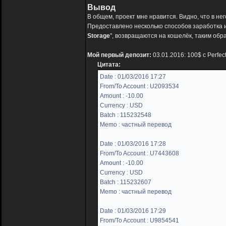
Вывод
В общем, проект мне нравится. Видно, что в н
Предоставлено несколько способов заработка и
Storage
", возвращаются на кошелёк, таким обра
Мой первый депозит:
03.01.2016: 100$ с Perfec
Цитата:
Date : 01/03/2016 17:27
From/To Account : U2093534
Amount : -10.00
Currency : USD
Batch : 115232548
Memo : частный перевод
Date : 01/03/2016 17:28
From/To Account : U7443608
Amount : -10.00
Currency : USD
Batch : 115232607
Memo : частный перевод
Date : 01/03/2016 17:29
From/To Account : U9854541