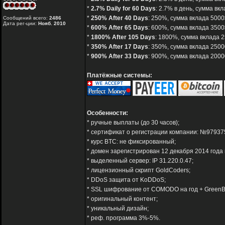
*
2.7% Daily for 60 Days
: 2.7% в день, сумма вк
*
250% After 40 Days
: 250%, сумма вклада 5000$
Сообщений всего:
2486
Дата рег-ции:
Нояб. 2010
*
600% After 65 Days
: 600%, сумма вклада 3500$
*
1800% After 105 Days
: 1800%, сумма вклада 2
*
350% After 17 Days
: 350%, сумма вклада 2500
*
900% After 33 Days
: 900%, сумма вклада 20000
Платёжные системы:
Особенности:
* ручные выплаты (до 30 часов);
* сертификат о регистрации компании: №97937
* курс BTC: не фиксированный;
* домен зарегистрирован 12 декабря 2014 года 
* выделенный сервер: IP 31.220.0.47;
* лицензионный скрипт GoldCoders;
* DDoS защита от KoDDoS;
* SSL шифрование от COMODO на год + GreenB
* оригинальный контент;
* уникальный дизайн;
* реф. программа 3%-5%.