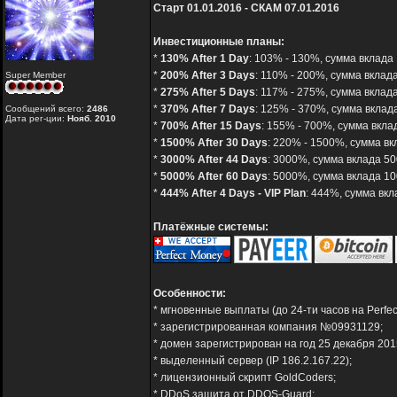
Старт 01.01.2016 - СКАМ 07.01.2016
Инвестиционные планы:
*
130% After 1 Day
: 103% - 130%, сумма вклада 
*
200% After 3 Days
: 110% - 200%, сумма вклада
Super Member
*
275% After 5 Days
: 117% - 275%, сумма вклада
*
370% After 7 Days
: 125% - 370%, сумма вклада
Сообщений всего:
2486
Дата рег-ции:
Нояб. 2010
*
700% After 15 Days
: 155% - 700%, сумма вклад
*
1500% After 30 Days
: 220% - 1500%, сумма вк
*
3000% After 44 Days
: 3000%, сумма вклада 50
*
5000% After 60 Days
: 5000%, сумма вклада 10
*
444% After 4 Days - VIP Plan
: 444%, сумма вкл
Платёжные системы:
Особенности:
* мгновенные выплаты (до 24-ти часов на Perfe
* зарегистрированная компания №09931129;
* домен зарегистрирован на год 25 декабря 201
* выделенный сервер (IP 186.2.167.22);
* лицензионный скрипт GoldCoders;
* DDoS защита от DDOS-Guard;