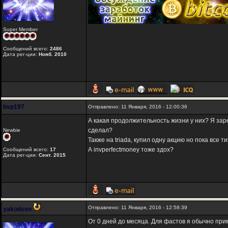
Super Member
Сообщений всего:
2486
Дата рег-ции:
Нояб. 2010
bvp197
Отправлено: 11 Января, 2016 - 12:00:36
А какая продолжительность жизни у них? Я заре
сделал?
Newbie
Также на triada, купил одну акцию но пока все ти
А invperfectmoney тоже здох?
Сообщений всего:
17
Дата рег-ции:
Сент. 2015
Отправлено: 11 Января, 2016 - 12:58:39
yakodsen
От 0 дней до месяца. Для фастов я обычно пр