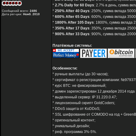
*
2.7% Daily for 60 Days
: 2.7% в день, сумма вк
*
250% After 40 Days
: 250%, сумма вклада 5000$
Сообщений всего:
2486
Дата рег-ции:
Нояб. 2010
*
600% After 65 Days
: 600%, сумма вклада 3500$
*
1800% After 105 Days
: 1800%, сумма вклада 2
*
350% After 17 Days
: 350%, сумма вклада 2500
*
900% After 33 Days
: 900%, сумма вклада 20000
Платёжные системы:
Особенности:
* ручные выплаты (до 30 часов);
* сертификат о регистрации компании: №97937
* курс BTC: не фиксированный;
* домен зарегистрирован 12 декабря 2014 года 
* выделенный сервер: IP 31.220.0.47;
* лицензионный скрипт GoldCoders;
* DDoS защита от KoDDoS;
* SSL шифрование от COMODO на год + GreenB
* оригинальный контент;
* уникальный дизайн;
* реф. программа 3%-5%.