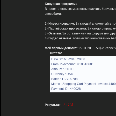
Бонусная программа:
В проекте есть возможность получить бонусны
способами:
1)
Инвестирование.
За каждый вложенный в прое
2)
Партнёрская программа.
За каждого привле
3)
Отзывы.
За оставленный на форуме или друг
4)
Видео отзывы.
Количество начисляемых бал
Мой первый депозит:
25.01.2016: 50$ с Perfec
Цитата:
Date : 01/25/2016 20:08
From/To Account : U10518601
Amount : -50.00
Currency : USD
Batch : 117700708
Memo : Shopping Cart Payment. Invoice 44002
Payment ID : 440028
Результат:
-21.72$
-----