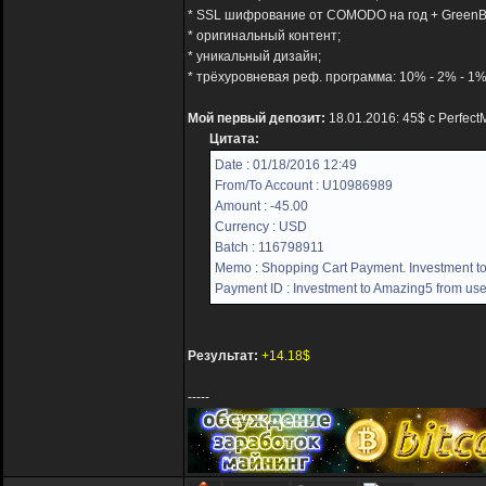
* SSL шифрование от COMODO на год + GreenB
* оригинальный контент;
* уникальный дизайн;
* трёхуровневая реф. программа: 10% - 2% - 1%
Мой первый депозит:
18.01.2016: 45$ с Perfec
Цитата:
Date : 01/18/2016 12:49
From/To Account : U10986989
Amount : -45.00
Currency : USD
Batch : 116798911
Memo : Shopping Cart Payment. Investment to
Payment ID : Investment to Amazing5 from use
Результат:
+14.18$
-----