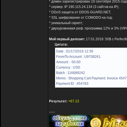
* домен зарегистрирован 10 сентября 2015 года
* сервер: IP 190.115.24.134 (3 сайтов на IP);
* DDoS защита от DDOS-GUARD.NET;
* SSL шифрование от COMODO на год;
* уникальный скрипт;
* двухуровневая реф. программа 12% и 3% (VIP
Мой первый депозит:
17.01.2016: 50$ с Perfec
Цитата:
Date : 01/17/2016 12:30
From/To Account : U9708261
Amount : -50.00
Currency : USD
Batch : 116689242
Memo : Shopping Cart Payment. Invoice 4547
Payment ID : 454783
Результат:
+67.13
-----