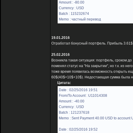
Amount : -80.00
Currency : USD
Batch : 115232674
Memo : частный перевод
19.01.2016
Отработал бонусный портфель. Прибыль 3.61$, н
25.02.2016
Возникла такая ситуация: портфель, сроком до
поменял статус на "На закрытии", но т.к. из не
тоже время появилась возможность открыть ещ
60$(40$+10$+10$). Недостающая сумма была н
Цитата:
Date : 02/25/2016 19:51
From/To Account : U11014308
Amount : -40.00
Currency : USD
Batch : 121237618
Memo : Sent Payment 40.00 USD to account
Date : 02/25/2016 19:52