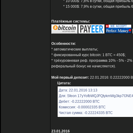
* 10 000$: 7,8% в сутки, общая прибыль 
* 15 000$: 7,9% в сутки, общая прибыль 
Платёжные системы:
Особенности:
* автоматические выплаты;
* фиксированный курс bitcoin: 1 BTC = 450$;
* трёхуровневая реф. программа 10% - 5% - 2%
реферальный бонус не начисляется).
Мой первый депозит:
22.01.2016: 0.22222000 
Цитата:
Дата: 22.01.2016 13:13
Для: Sfeon 17yYofbWQJFQtykmWg3kp7fJNE4
Дебет: -0.22222000 BTC
Комиссия: -0.00002335 BTC
Чистая сумма: -0.22224335 BTC
23.01.2016