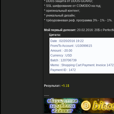
* DDoS защита от DDOS-GUARD;
* SSL шифрование от COMODO на год;
* оригинальный контент;
* уникальный дизайн;
* трёхуровневая реф. программа 3% - 1% - 1%.
Мой первый депозит:
20.02.2016: 20$ с Perfect
Цитата:
Date : 02/20/2016 19:22
From/To Account : U10099615
Amount : -20.00
Currency : USD
Batch : 120706739
Memo : Shopping Cart Payment. Invoice 1472,
Payment ID : 1472
Результат:
+5.1$
-----