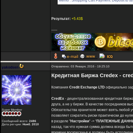
Memo : Shopping Cart Payment. Deposit to str
Результат:
+5.43$
-----
Отправлено: 03 Января, 2016 - 19:25:10
yakodsen
Кредитная Биржа Credex - cred
Компания
Сredit Exchange LTD
официально зар
CredEx
- децентрализованная кредитная биржа,
друга, а не у биржи. В качестве посредников вы
Обязательства хранителя может взять любой у
Super Member
позволяет сократить риски практически до нул
в разделе "
Настройки
" -> "
ПЛАТЕЖНЫЕ ДАНН
Сообщений всего:
2486
Дата рег-ции:
Нояб. 2010
назад, так что нужная сумма должна всегда быт
времени воскресенья и должны быть исполнены 