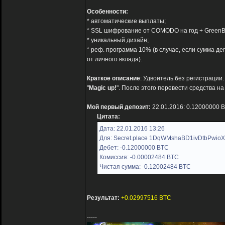
Особенности:
* автоматические выплаты;
* SSL шифрование от COMODO на год + GreenB
* уникальный дизайн;
* реф. программа 10% (в случае, если сумма 
от личного вклада).
Краткое описание
: Удвоитель без регистрации
"
Magic up!
". После этого перевести средства на
Мой первый депозит:
22.01.2016: 0.12000000 
Цитата:
Дата: 22.01.2016 13:26
Для: Secret.place 1DqWMshaBD1ivDtbPwio
Дебет: -0.12000000 BTC
Комиссия: -0.00002484 BTC
Чистая сумма: -0.12002484 BTC
Результат:
+0.02997516 BTC
-----