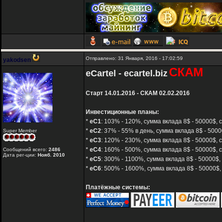
Отправлено: 31 Января, 2016 - 17:02:59
yakodsen
СКАМ
eCartel - ecartel.biz
Старт 14.01.2016 - СКАМ 02.02.2016
Инвестиционные планы:
*
eC1
: 103% - 120%, сумма вклада 8$ - 50000$, с
*
eC2
: 37% - 55% в день, сумма вклада 8$ - 5000
Super Member
*
eC3
: 120% - 230%, сумма вклада 8$ - 50000$, 
*
eC4
: 160% - 500%, сумма вклада 8$ - 50000$, 
Сообщений всего:
2486
Дата рег-ции:
Нояб. 2010
*
eC5
: 300% - 1100%, сумма вклада 8$ - 50000$,
*
eC6
: 500% - 1600%, сумма вклада 8$ - 50000$,
Платёжные системы: