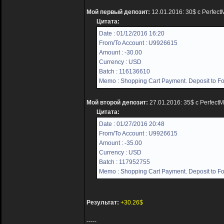
Мой первый депозит:
12.01.2016: 30$ с Perfec
Цитата:
Date : 01/12/2016 16:20
From/To Account : U9926615
Amount : -30.00
Currency : USD
Batch : 116136610
Memo : Shopping Cart Payment. Deposit to For
Мой второй депозит:
27.01.2016: 35$ с Perfect
Цитата:
Date : 01/27/2016 20:48
From/To Account : U9926615
Amount : -35.00
Currency : USD
Batch : 117952755
Memo : Shopping Cart Payment. Deposit to For
Результат:
+30.26$
-----