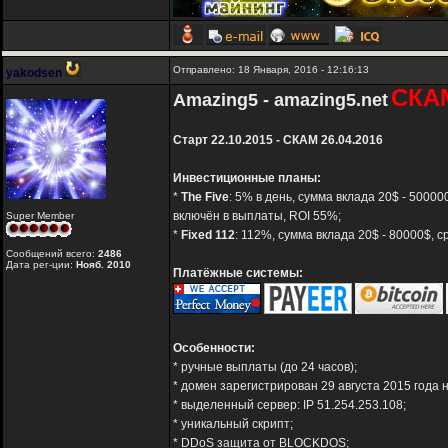
Отправлено: 18 Января, 2016 - 12:16:13
yakodsen
СКА
Amazing5 - amazing5.net
Старт 22.10.2015 - СКАМ 26.04.2016
Инвестиционные планы:
*
The Five
: 5% в день, сумма вклада 20$ - 5000
включён в выплаты, ROI 55%;
Super Member
*
Fixed 112
: 112%, сумма вклада 20$ - 80000$, 
Сообщений всего:
2486
Дата рег-ции:
Нояб. 2010
Платёжные системы:
Особенности:
* ручные выплаты (до 24 часов);
* домен зарегистрирован 29 августа 2015 года н
* выделенный сервер: IP 51.254.253.108;
* уникальный скрипт;
* DDoS защита от BLOCKDOS;