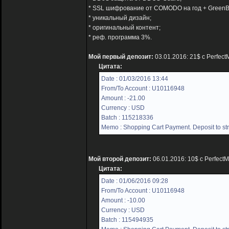
* SSL шифрование от COMODO на год + GreenB
* уникальный дизайн;
* оригинальный контент;
* реф. программа 3%.
Мой первый депозит:
03.01.2016: 21$ с Perfec
Цитата:
Date : 01/03/2016 13:44
From/To Account : U10116948
Amount : -21.00
Currency : USD
Batch : 115218336
Memo : Shopping Cart Payment. Deposit to str
Мой второй депозит:
06.01.2016: 10$ с Perfect
Цитата:
Date : 01/06/2016 09:28
From/To Account : U10116948
Amount : -10.00
Currency : USD
Batch : 115494935