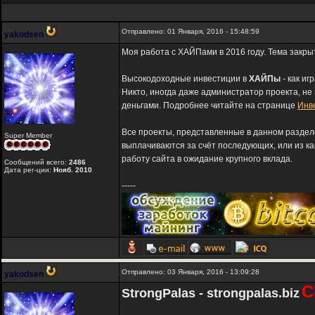
Отправлено: 01 Января, 2016 - 15:48:59
yakodsen
Моя работа с ХАЙПами в 2016 году. Тема закры
Высокодоходные инвестиции в
ХАЙПы
- как иг
Никто, иногда даже администратор проекта, не
деньгами. Подробнее читайте на странице
Инв
Все проекты, представленные в данном разде
Super Member
выплачиваются за счёт последующих, или из к
работу сайта в ожидание крупного вклада.
Сообщений всего:
2486
Дата рег-ции:
Нояб. 2010
-----
Отправлено: 03 Января, 2016 - 13:09:28
yakodsen
С
StrongPalas - strongpalas.biz