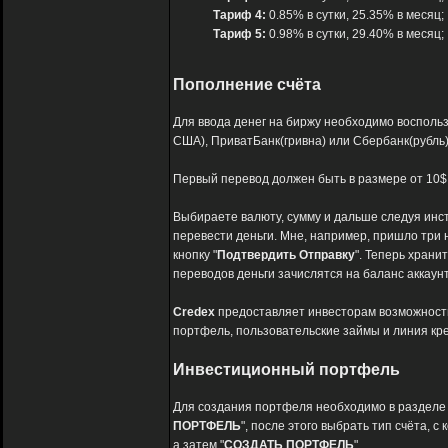
Тариф 4:
0.85% в сутки, 25.35% в месяц;
Тариф 5:
0.98% в сутки, 29.40% в месяц;
Пополнение счёта
Для ввода денег на биржу необходимо восполь
США), ПриватБанк(гривна) или Сбербанк(рубль)
Первый перевод должен быть в размере от 10$ 
Выбираете валюту, сумму и дальше следуя инст
перевести деньги. Мне, например, пришло три н
кнопку "
Подтвердить Отправку
". Теперь храни
переводов деньги зачислятся на баланс аккаунт
Credex
предоставляет инвесторам возможность,
портфель, пользовательские займы и линия кр
Инвестиционный портфель
Для создания портфеля необходимо в разделе 
ПОРТФЕЛЬ
", после этого выбрать тип счёта, с
а затем "
СОЗДАТЬ ПОРТФЕЛЬ
".