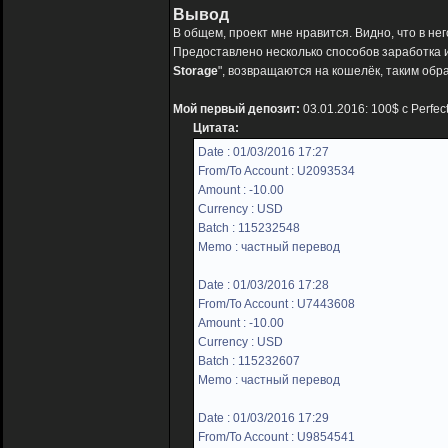
Вывод
В общем, проект мне нравится. Видно, что в н
Предоставлено несколько способов заработка и
Storage
", возвращаются на кошелёк, таким обра
Мой первый депозит:
03.01.2016: 100$ с Perfec
Цитата:
Date : 01/03/2016 17:27
From/To Account : U2093534
Amount : -10.00
Currency : USD
Batch : 115232548
Memo : частный перевод
Date : 01/03/2016 17:28
From/To Account : U7443608
Amount : -10.00
Currency : USD
Batch : 115232607
Memo : частный перевод
Date : 01/03/2016 17:29
From/To Account : U9854541