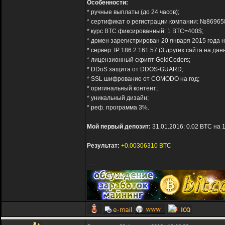
Особенности:
* ручные выплаты (до 24 часов);
* сертификат о регистрации компании: №86965
* курс BTC фиксированный: 1 BTC=400$;
* домен зарегистрирован 20 января 2015 года н
* сервер: IP 186.2.161.57 (3 других сайта на данн
* лицензионный скрипт GoldCoders;
* DDoS защита от DDOS-GUARD;
* SSL шифрование от COMODO на год;
* оригинальный контент;
* уникальный дизайн;
* реф. программа 3%.
Мой первый депозит:
31.01.2016: 0.02 BTC на 
Результат:
+0.00306310 BTC
-----