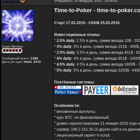
Отправлено: 20 Февраля, 2016 - 19:06:00
yakodsen
Time-to-Poker - time-to-poker.
Старт 17.02.2016 - СКАМ 25.02.2016
Инвестиционные планы:
*
2.5% daily
: 2.5% в день, сумма вклада 10$ - 2
*
3% daily
: 3% в день, сумма вклада 201$ - 400$
Super Member
*
3.5% daily
: 3.5% в день, сумма вклада 401$ - 
*
4% daily
: 4% в день, сумма вклада 801$ - 160
Сообщений всего:
2486
Дата рег-ции:
Нояб. 2010
*
4.5% daily
: 4.5% в день, сумма вклада 1600$ -
*
5% daily
: 5% в день, сумма вклада 3200$ - 64
Платёжные системы:
Особенности:
* мгновенные выплаты;
* курс BTC: не фиксированный;
* домен зарегистрирован 21 января 2016 года на
* сервер: 186.2.161.56 (3 других сайта на данно
* лицензионный скрипт h-script;