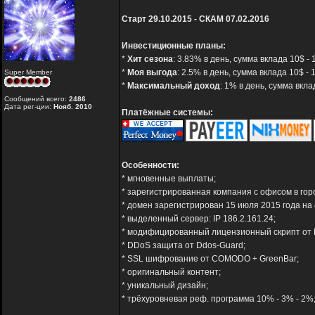
Старт 29.10.2015 - СКАМ 07.02.2016
Инвестиционные планы:
*
Хит сезона
: 3.83% в день, сумма вклада 10$ -
*
Моя выгода
: 2.5% в день, сумма вклада 10$ -
Super Member
*
Максимальный доход
: 1% в день, сумма вкл
Сообщений всего:
2486
Дата рег-ции:
Нояб. 2010
Платёжные системы:
Особенности:
* мгновенные выплаты;
* зарегистрированная компания с офисом в гор
* домен зарегистрирован 15 июля 2015 года на 
* выделенный сервер: IP 186.2.161.24;
* модифицированный лицензионный скрипт от H-
* DDoS защита от Ddos-Guard;
* SSL шифрование от COMODO + GreenBar;
* оригинальный контент;
* уникальный дизайн;
* трёхуровневая реф. программа 10% - 3% - 2%