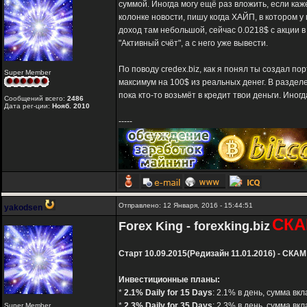
суммой. Иногда могу ещё раз вложить, если каже
колонке новости, пишу когда ХАЙП, в котором у
доход там небольшой, сейчас 0.0218$ с акции 
"Активный счёт", а с него уже вывести.
По поводу credex.biz, как я понял ты создал 
Super Member
максимум на 100$ из реальных денег. В разделе
пока кто-то возьмёт в кредит твои деньги. Иног
Сообщений всего:
2486
Дата рег-ции:
Нояб. 2010
-----
Отправлено: 12 Января, 2016 - 15:44:51
yakodsen
СКА
Forex King - forexking.biz
Старт 10.09.2015(Редизайн 11.01.2016) - СКАМ
Инвестиционные планы:
*
2.1% Daily for 15 Days
: 2.1% в день, сумма вк
*
2.3% Daily for 35 Days
: 2.3% в день, сумма вк
Super Member