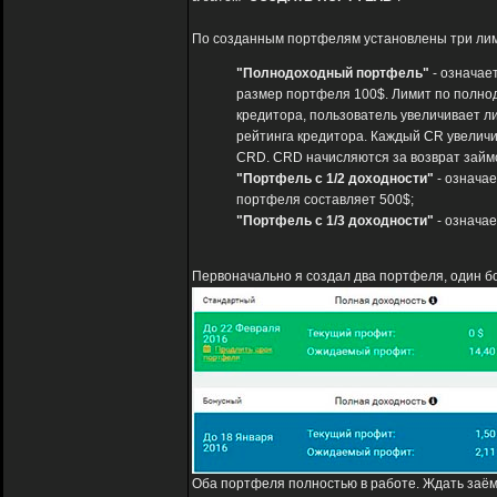
По созданным портфелям установлены три лим
"Полнодоходный портфель"
- означае
размер портфеля 100$. Лимит по полно
кредитора, пользователь увеличивает л
рейтинга кредитора. Каждый CR увеличи
CRD. CRD начисляются за возврат займов,
"Портфель с 1/2 доходности"
- означае
портфеля составляет 500$;
"Портфель с 1/3 доходности"
- означае
Первоначально я создал два портфеля, один б
Оба портфеля полностью в работе. Ждать заём