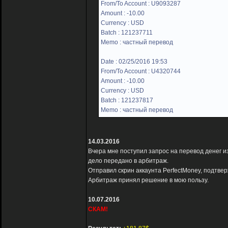
From/To Account : U9093287
Amount : -10.00
Currency : USD
Batch : 121237711
Memo : частный перевод
Date : 02/25/2016 19:53
From/To Account : U4320744
Amount : -10.00
Currency : USD
Batch : 121237817
Memo : частный перевод
14.03.2016
Вчера мне поступил запрос на перевод денег и
дело передано в арбитраж.
Отправил скрин аккаунта PerfectMoney, подтв
Арбитраж принял решение в мою пользу.
10.07.2016
СКАМ!