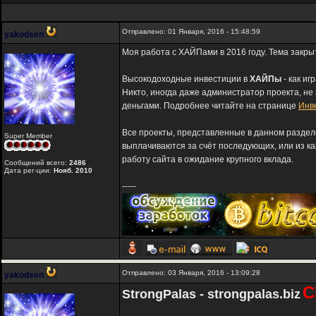
Отправлено: 01 Января, 2016 - 15:48:59
yakodsen
Моя работа с ХАЙПами в 2016 году. Тема закры
Высокодоходные инвестиции в
ХАЙПы
- как иг
Никто, иногда даже администратор проекта, не
деньгами. Подробнее читайте на странице
Инв
Все проекты, представленные в данном разде
Super Member
выплачиваются за счёт последующих, или из к
работу сайта в ожидание крупного вклада.
Сообщений всего:
2486
Дата рег-ции:
Нояб. 2010
-----
Отправлено: 03 Января, 2016 - 13:09:28
yakodsen
С
StrongPalas - strongpalas.biz