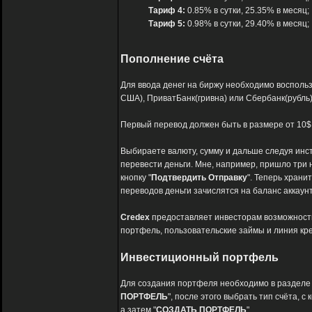
Тариф 4:
0.85% в сутки, 25.35% в месяц;
Тариф 5:
0.98% в сутки, 29.40% в месяц;
Пополнение счёта
Для ввода денег на биржу необходимо восполь
США), ПриватБанк(гривна) или Сбербанк(рубль)
Первый перевод должен быть в размере от 10$ 
Выбираете валюту, сумму и дальше следуя инст
перевести деньги. Мне, например, пришло три н
кнопку "
Подтвердить Отправку
". Теперь храни
переводов деньги зачислятся на баланс аккаунт
Credex
предоставляет инвесторам возможность,
портфель, пользовательские займы и линия кр
Инвестиционный портфель
Для создания портфеля необходимо в разделе 
ПОРТФЕЛЬ
", после этого выбрать тип счёта, с
а затем "
СОЗДАТЬ ПОРТФЕЛЬ
".