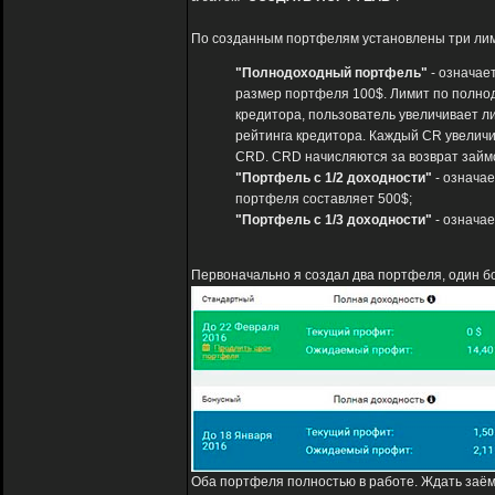
По созданным портфелям установлены три лим
"Полнодоходный портфель"
- означае
размер портфеля 100$. Лимит по полно
кредитора, пользователь увеличивает л
рейтинга кредитора. Каждый CR увеличи
CRD. CRD начисляются за возврат займов,
"Портфель с 1/2 доходности"
- означае
портфеля составляет 500$;
"Портфель с 1/3 доходности"
- означае
Первоначально я создал два портфеля, один б
Оба портфеля полностью в работе. Ждать заём