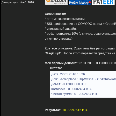
Дата рег-ции:
Нояб. 2010
Особенности:
* автоматические выплаты;
* SSL шифрование от COMODO на год + GreenB
* уникальный дизайн;
* реф. программа 10% (в случае, если сумма 
от личного вклада).
Краткое описание
: Удвоитель без регистрации
"
Magic up!
". После этого перевести средства на
Мой первый депозит:
22.01.2016: 0.12000000 
Цитата:
Дата: 22.01.2016 13:26
Для: Secret.place 1DqWMshaBD1ivDtbPwio
Дебет: -0.12000000 BTC
Комиссия: -0.00002484 BTC
Чистая сумма: -0.12002484 BTC
Результат:
+0.02997516 BTC