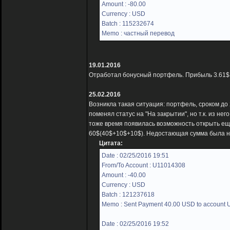
Amount : -80.00
Currency : USD
Batch : 115232674
Memo : частный перевод
19.01.2016
Отработал бонусный портфель. Прибыль 3.61$, н
25.02.2016
Возникла такая ситуация: портфель, сроком до
поменял статус на "На закрытии", но т.к. из не
тоже время появилась возможность открыть ещ
60$(40$+10$+10$). Недостающая сумма была н
Цитата:
Date : 02/25/2016 19:51
From/To Account : U11014308
Amount : -40.00
Currency : USD
Batch : 121237618
Memo : Sent Payment 40.00 USD to account
Date : 02/25/2016 19:52