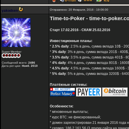
Отправлено: 20 Февраля, 2016 - 19:06:00
yakodsen
Time-to-Poker - time-to-poker.
Старт 17.02.2016 - СКАМ 25.02.2016
Инвестиционные планы:
*
2.5% daily
: 2.5% в день, сумма вклада 10$ - 2
*
3% daily
: 3% в день, сумма вклада 201$ - 400$
Super Member
*
3.5% daily
: 3.5% в день, сумма вклада 401$ - 
*
4% daily
: 4% в день, сумма вклада 801$ - 160
Сообщений всего:
2486
Дата рег-ции:
Нояб. 2010
*
4.5% daily
: 4.5% в день, сумма вклада 1600$ -
*
5% daily
: 5% в день, сумма вклада 3200$ - 64
Платёжные системы:
Особенности:
* мгновенные выплаты;
* курс BTC: не фиксированный;
* домен зарегистрирован 21 января 2016 года на
* сервер: 186.2.161.56 (3 других сайта на данно