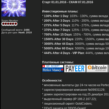
Старт 01.01.2016 - СКАМ 07.01.2016
Инвестиционные планы:
*
130% After 1 Day
: 103% - 130%, сумма вклада 
*
200% After 3 Days
: 110% - 200%, сумма вклада
Super Member
*
275% After 5 Days
: 117% - 275%, сумма вклада
*
370% After 7 Days
: 125% - 370%, сумма вклада
Сообщений всего:
2486
Дата рег-ции:
Нояб. 2010
*
700% After 15 Days
: 155% - 700%, сумма вклад
*
1500% After 30 Days
: 220% - 1500%, сумма вк
*
3000% After 44 Days
: 3000%, сумма вклада 50
*
5000% After 60 Days
: 5000%, сумма вклада 10
*
444% After 4 Days - VIP Plan
: 444%, сумма вкл
Платёжные системы:
Особенности:
* мгновенные выплаты (до 24-ти часов на Perfe
* зарегистрированная компания №09931129;
* домен зарегистрирован на год 25 декабря 201
* выделенный сервер (IP 186.2.167.22);
* лицензионный скрипт GoldCoders;
* DDoS защита от DDOS-Guard;