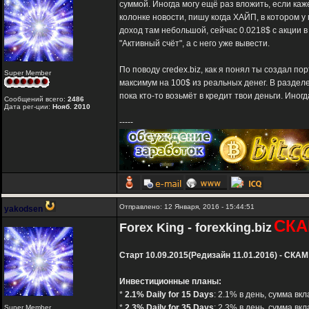
суммой. Иногда могу ещё раз вложить, если каже
колонке новости, пишу когда ХАЙП, в котором у
доход там небольшой, сейчас 0.0218$ с акции 
"Активный счёт", а с него уже вывести.
По поводу credex.biz, как я понял ты создал 
Super Member
максимум на 100$ из реальных денег. В разделе
пока кто-то возьмёт в кредит твои деньги. Иног
Сообщений всего:
2486
Дата рег-ции:
Нояб. 2010
-----
Отправлено: 12 Января, 2016 - 15:44:51
yakodsen
СКА
Forex King - forexking.biz
Старт 10.09.2015(Редизайн 11.01.2016) - СКАМ
Инвестиционные планы:
*
2.1% Daily for 15 Days
: 2.1% в день, сумма вк
*
2.3% Daily for 35 Days
: 2.3% в день, сумма вк
Super Member