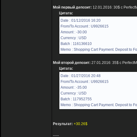
Мой первый депозит:
12.01.2016: 30$ с Perfec
Цитата:
Date : 01/12/2016 16:20
From/To Account : U9926615
Amount : -30.00
Currency : USD
Batch : 116136610
Memo : Shopping Cart Payment. Deposit to For
Мой второй депозит:
27.01.2016: 35$ с Perfect
Цитата:
Date : 01/27/2016 20:48
From/To Account : U9926615
Amount : -35.00
Currency : USD
Batch : 117952755
Memo : Shopping Cart Payment. Deposit to For
Результат:
+30.26$
-----