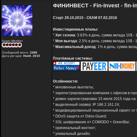
ФИНИНВЕСТ - Fin-Invest - fin-in
Старт 29.10.2015 - СКАМ 07.02.2016
Инвестиционные планы:
*
Хит сезона
: 3.83% в день, сумма вклада 10$ -
*
Моя выгода
: 2.5% в день, сумма вклада 10$ -
Super Member
*
Максимальный доход
: 1% в день, сумма вкл
Сообщений всего:
2486
Дата рег-ции:
Нояб. 2010
Платёжные системы:
Особенности:
* мгновенные выплаты;
* зарегистрированная компания с офисом в гор
* домен зарегистрирован 15 июля 2015 года на 
* выделенный сервер: IP 186.2.161.24;
* модифицированный лицензионный скрипт от H-
* DDoS защита от Ddos-Guard;
* SSL шифрование от COMODO + GreenBar;
* оригинальный контент;
* уникальный дизайн;