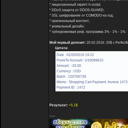
* лицензионный скрипт h-script;
* DDoS защита от DDOS-GUARD;
* SSL шифрование от COMODO на год;
* оригинальный контент;
* уникальный дизайн;
* трёхуровневая реф. программа 3% - 1% - 1%.
Мой первый депозит:
20.02.2016: 20$ с Perfect
Цитата:
Date : 02/20/2016 19:22
From/To Account : U10099615
Amount : -20.00
Currency : USD
Batch : 120706739
Memo : Shopping Cart Payment. Invoice 1472,
Payment ID : 1472
Результат:
+5.1$
-----