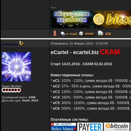
-----
Отправлено: 31 Января, 2016 - 17:02:59
yakodsen
СКАМ
eCartel - ecartel.biz
Старт 14.01.2016 - СКАМ 02.02.2016
Инвестиционные планы:
*
eC1
: 103% - 120%, сумма вклада 8$ - 50000$, с
*
eC2
: 37% - 55% в день, сумма вклада 8$ - 5000
Super Member
*
eC3
: 120% - 230%, сумма вклада 8$ - 50000$, 
*
eC4
: 160% - 500%, сумма вклада 8$ - 50000$, 
Сообщений всего:
2486
Дата рег-ции:
Нояб. 2010
*
eC5
: 300% - 1100%, сумма вклада 8$ - 50000$,
*
eC6
: 500% - 1600%, сумма вклада 8$ - 50000$,
Платёжные системы: