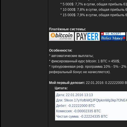
* 5 000$: 7,7% в сутки, общая прибыль 6
* 10 000$: 7,8% в сутки, общая прибыль 
* 15 000$: 7,9% в сутки, общая прибыль 
Платёжные системы:
Особенности:
* автоматические выплаты;
* фиксированный курс bitcoin: 1 BTC = 450$;
* трёхуровневая реф. программа 10% - 5% - 2%
реферальный бонус не начисляется).
Мой первый депозит:
22.01.2016: 0.22222000 
Цитата:
Дата: 22.01.2016 13:13
Для: Sfeon 17yYofbWQJFQtykmWg3kp7fJNE4
Дебет: -0.22222000 BTC
Комиссия: -0.00002335 BTC
Чистая сумма: -0.22224335 BTC