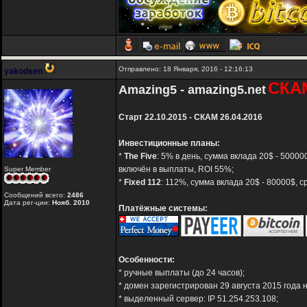
Отправлено: 18 Января, 2016 - 12:16:13
yakodsen
СКА
Amazing5 - amazing5.net
Старт 22.10.2015 - СКАМ 26.04.2016
Инвестиционные планы:
*
The Five
: 5% в день, сумма вклада 20$ - 5000
включён в выплаты, ROI 55%;
Super Member
*
Fixed 112
: 112%, сумма вклада 20$ - 80000$, 
Сообщений всего:
2486
Дата рег-ции:
Нояб. 2010
Платёжные системы:
Особенности:
* ручные выплаты (до 24 часов);
* домен зарегистрирован 29 августа 2015 года н
* выделенный сервер: IP 51.254.253.108;