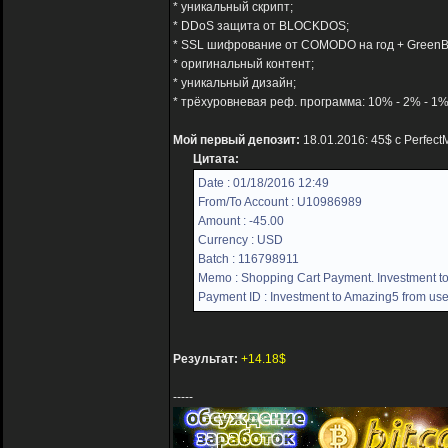
* уникальный скрипт;
* DDoS защита от BLOCKDOS;
* SSL шифрование от COMODO на год + GreenB
* оригинальный контент;
* уникальный дизайн;
* трёхуровневая реф. программа: 10% - 2% - 1%
Мой первый депозит:
18.01.2016: 45$ с Perfec
Цитата:
Date : 01/18/2016 12:49
From/To Account : U10986989
Amount : -45.00
Currency : USD
Batch : 116798911
Memo : Shopping Cart Payment. Investment to
Payment ID : Investment to Amazing5 from use
Результат:
+14.18$
-----