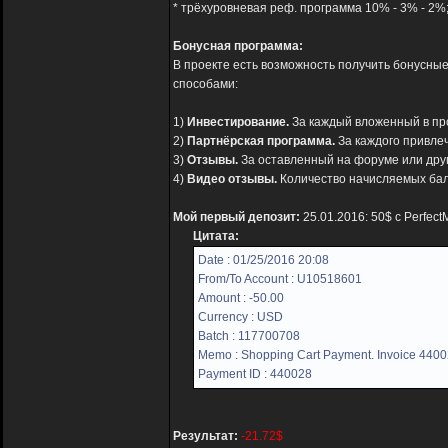
* трёхуровневая реф. программа 10% - 3% - 2%
Бонусная программа:
В проекте есть возможность получить бонусны
способами:
1)
Инвестирование.
За каждый вложенный в прое
2)
Партнёрская программа.
За каждого привле
3)
Отзывы.
За оставленный на форуме или друг
4)
Видео отзывы.
Количество начисляемых бал
Мой первый депозит:
25.01.2016: 50$ с Perfec
Цитата:
Date : 01/25/2016 20:08
From/To Account : U10518601
Amount : -50.00
Currency : USD
Batch : 117700708
Memo : Shopping Cart Payment. Invoice 44002
Payment ID : 440028
Результат:
-21.72$