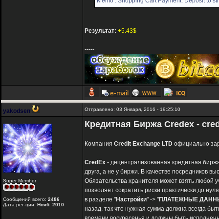
Memo : Shopping Cart Payment. Deposit to str
Результат:
+5.43$
-----
Отправлено: 03 Января, 2016 - 19:25:10
yakodsen
Кредитная Биржа Credex - cred
Компания
Сredit Exchange LTD
официально зар
CredEx
- децентрализованная кредитная биржа,
друга, а не у биржи. В качестве посредников вы
Обязательства хранителя может взять любой у
Super Member
позволяет сократить риски практически до нул
в разделе "
Настройки
" -> "
ПЛАТЕЖНЫЕ ДАНН
Сообщений всего:
2486
Дата рег-ции:
Нояб. 2010
назад, так что нужная сумма должна всегда быт
времени воскресенья и должны быть исполнены 