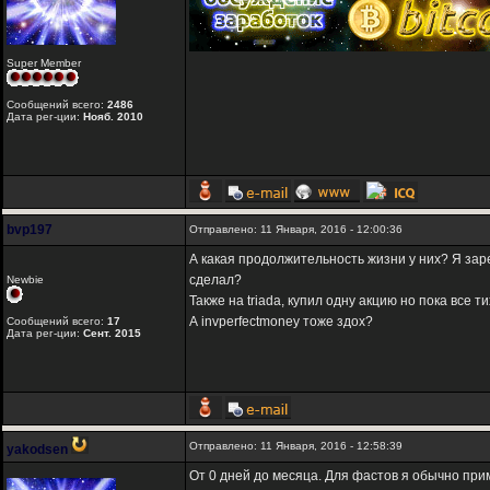
Super Member
Сообщений всего:
2486
Дата рег-ции:
Нояб. 2010
bvp197
Отправлено: 11 Января, 2016 - 12:00:36
А какая продолжительность жизни у них? Я заре
сделал?
Newbie
Также на triada, купил одну акцию но пока все ти
А invperfectmoney тоже здох?
Сообщений всего:
17
Дата рег-ции:
Сент. 2015
Отправлено: 11 Января, 2016 - 12:58:39
yakodsen
От 0 дней до месяца. Для фастов я обычно пр