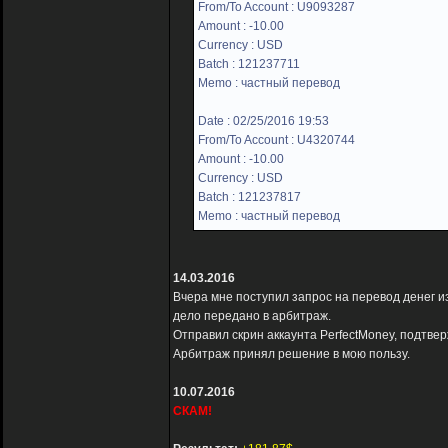
From/To Account : U9093287
Amount : -10.00
Currency : USD
Batch : 121237711
Memo : частный перевод
Date : 02/25/2016 19:53
From/To Account : U4320744
Amount : -10.00
Currency : USD
Batch : 121237817
Memo : частный перевод
14.03.2016
Вчера мне поступил запрос на перевод денег и
дело передано в арбитраж.
Отправил скрин аккаунта PerfectMoney, подтв
Арбитраж принял решение в мою пользу.
10.07.2016
СКАМ!