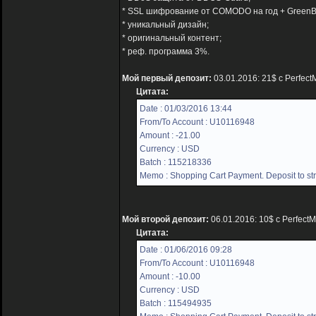
* SSL шифрование от COMODO на год + GreenB
* уникальный дизайн;
* оригинальный контент;
* реф. программа 3%.
Мой первый депозит:
03.01.2016: 21$ с Perfec
Цитата:
Date : 01/03/2016 13:44
From/To Account : U10116948
Amount : -21.00
Currency : USD
Batch : 115218336
Memo : Shopping Cart Payment. Deposit to str
Мой второй депозит:
06.01.2016: 10$ с Perfect
Цитата:
Date : 01/06/2016 09:28
From/To Account : U10116948
Amount : -10.00
Currency : USD
Batch : 115494935