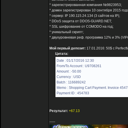
* зарегистрированная компания №9823953;
* домен зарегистрирован 10 сентября 2015 года
* сервер: IP 190.115.24.134 (3 сайтов на IP);
* DDoS защита от DDOS-GUARD.NET;
* SSL шифрование от COMODO на год;
* уникальный скрипт;
* двухуровневая реф. программа 12% и 3% (VIP
Мой первый депозит:
17.01.2016: 50$ с Perfec
Цитата:
Date : 01/17/2016 12:30
From/To Account : U9708261
Amount : -50.00
Currency : USD
Batch : 116689242
Memo : Shopping Cart Payment. Invoice 4547
Payment ID : 454783
Результат:
+67.13
-----