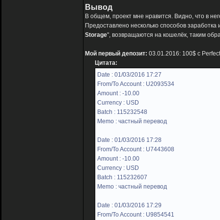
Вывод
В общем, проект мне нравится. Видно, что в н
Предоставлено несколько способов заработка и
Storage
", возвращаются на кошелёк, таким обра
Мой первый депозит:
03.01.2016: 100$ с Perfec
Цитата:
Date : 01/03/2016 17:27
From/To Account : U2093534
Amount : -10.00
Currency : USD
Batch : 115232548
Memo : частный перевод
Date : 01/03/2016 17:28
From/To Account : U7443608
Amount : -10.00
Currency : USD
Batch : 115232607
Memo : частный перевод
Date : 01/03/2016 17:29
From/To Account : U9854541