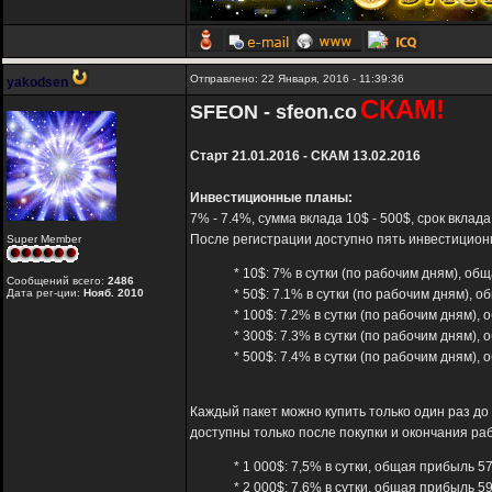
Отправлено: 22 Января, 2016 - 11:39:36
yakodsen
СКАМ!
SFEON - sfeon.co
Старт 21.01.2016 - СКАМ 13.02.2016
Инвестиционные планы:
7% - 7.4%, сумма вклада 10$ - 500$, срок вклад
После регистрации доступно пять инвестицион
Super Member
* 10$: 7% в сутки (по рабочим дням), о
Сообщений всего:
2486
Дата рег-ции:
Нояб. 2010
* 50$: 7.1% в сутки (по рабочим дням), 
* 100$: 7.2% в сутки (по рабочим дням),
* 300$: 7.3% в сутки (по рабочим дням),
* 500$: 7.4% в сутки (по рабочим дням),
Каждый пакет можно купить только один раз до
доступны только после покупки и окончания ра
* 1 000$: 7,5% в сутки, общая прибыль 5
* 2 000$: 7,6% в сутки, общая прибыль 5