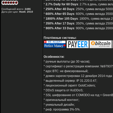
*
2.7% Daily for 60 Days
: 2.7% в день, сумма вк
*
250% After 40 Days
: 250%, сумма вклада 5000$
Сообщений всего:
2486
Дата рег-ции:
Нояб. 2010
*
600% After 65 Days
: 600%, сумма вклада 3500$
*
1800% After 105 Days
: 1800%, сумма вклада 2
*
350% After 17 Days
: 350%, сумма вклада 2500
*
900% After 33 Days
: 900%, сумма вклада 20000
Платёжные системы:
Особенности:
* ручные выплаты (до 30 часов);
* сертификат о регистрации компании: №97937
* курс BTC: не фиксированный;
* домен зарегистрирован 12 декабря 2014 года 
* выделенный сервер: IP 31.220.0.47;
* лицензионный скрипт GoldCoders;
* DDoS защита от KoDDoS;
* SSL шифрование от COMODO на год + GreenB
* оригинальный контент;
* уникальный дизайн;
* реф. программа 3%-5%.