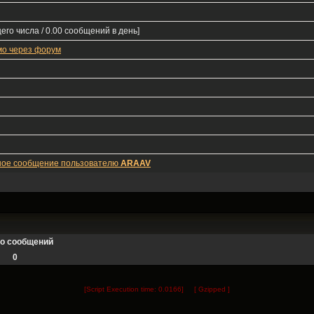
его числа / 0.00 сообщений в день]
мо через форум
ное сообщение пользователю
ARAAV
во сообщений
0
[Script Execution time: 0.0166] [ Gzipped ]