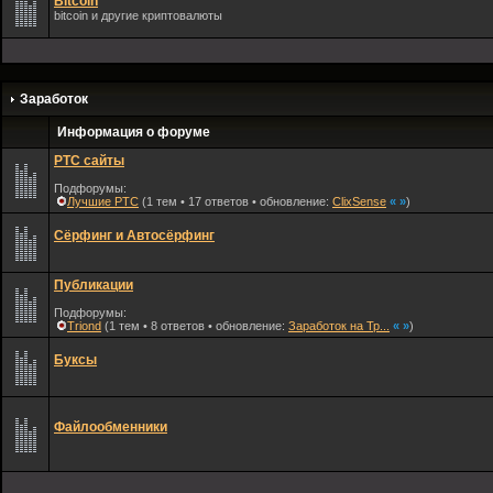
Bitсoin
bitсoin и другие криптовалюты
Заработок
Информация о форуме
PTC сайты
Подфорумы:
Лучшие PTC
(1 тем • 17 ответов • обновление:
ClixSense
«
»
)
Сёрфинг и Автосёрфинг
Публикации
Подфорумы:
Triond
(1 тем • 8 ответов • обновление:
Заработок на Тр...
«
»
)
Буксы
Файлообменники