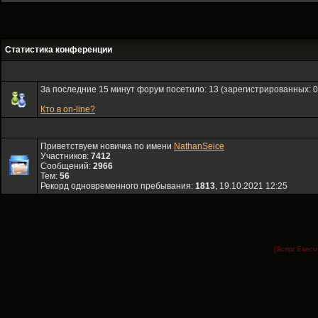
Статистика конференции
За последние 15 минут форум посетило: 13 (зарегистрированных: 0, 
Кто в on-line?
Приветствуем новичка по имени
NathanSeice
Участников:
7412
Сообщений:
2966
Тем:
56
Рекорд одновременного пребывания:
1813
, 19.10.2021 12:25
[Script Exec