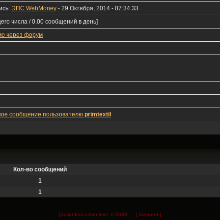
ись:
ЭПС WebMoney
- 29 Октября, 2014 - 07:34:33
его числа / 0.00 сообщений в день]
мо через форум
ное сообщение пользователю
primtextil
Кол-во сообщений
1
1
[Script Execution time: 0.0688] [ Gzipped ]