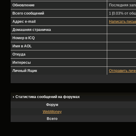
Обновление
Последняя зап
Всего сообщений
1 [0.03% от общ
Адрес e-mail
Написать пись
Домашняя страничка
Номер в ICQ
Имя в AOL
Откуда
Интересы
Личный Ящик
Отправить лич
Статистика сообщений на форумах
Форум
WebMoney
Всего