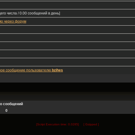
его числа / 0.00 сообщений в день]
мо через форум
ное сообщение пользователю
bzihes
во сообщений
0
[Script Execution time: 0.0285] [ Gzipped ]