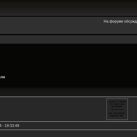
На форуме обсужд
еле
 - 19:33:49