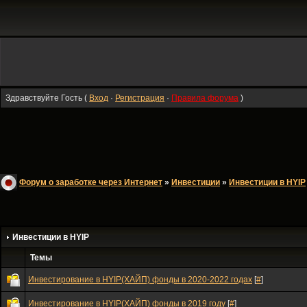
Здравствуйте Гость (
Вход
·
Регистрация
·
Правила форума
)
Форум о заработке через Интернет
»
Инвестиции
»
Инвестиции в HYIP
Инвестиции в HYIP
Темы
Инвестирование в HYIP(ХАЙП) фонды в 2020-2022 годах
[
#
]
Инвестирование в HYIP(ХАЙП) фонды в 2019 году
[
#
]