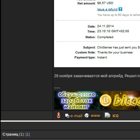
28 ноября заканчивается мой апгрейд. Решил п
-----
Страниц
(1):
[1]