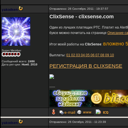
Отправлено: 26 Сентября, 2011 - 19:37:57
yakodsen
ClixSense - clixsense.com
Один из лучших платящих PTC. Платит на AlertP
буксе можно почитать на странице
Описание са
вложено 5
Итог моей работы на
ClixSense
:
Super Member
Выплаты:
01
02
03
04
05
06
07
08
09
10
Сообщений всего:
2486
Дата рег-ции:
Нояб. 2010
РЕГИСТРАЦИЯ В CLIXSENSE
-----
Отправлено: 26 Октября, 2011 - 11:23:39
yakodsen