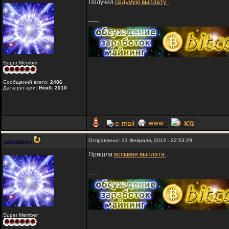
Получил
седьмую выплату
.
-----
Super Member
Сообщений всего:
2486
Дата рег-ции:
Нояб. 2010
Отправлено: 13 Февраля, 2012 - 22:53:29
yakodsen
Пришла
восьмая выплата
.
-----
Super Member