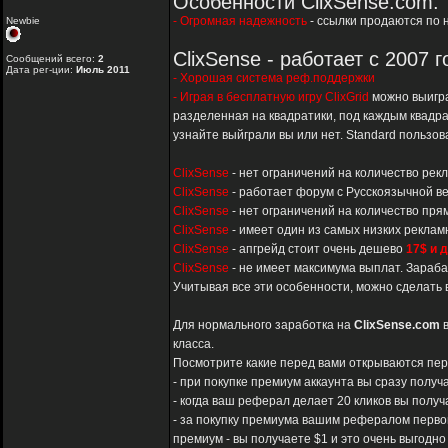
Особенности ClixSense.com:
- Огромная надежность
- ссылки продаются по 
Newbie
ClixSense - работает с 2007 
Сообщений всего:
2
Дата рег-ции:
Июль 2011
- Хорошая система реф.поддержки
- Играя в бесплатную игру ClixGrid
можно выигр
разделенная на квадратики, под каждым квадрат
узнайте выйграли вы или нет. Standard пользо
ClixSense
- нет ограничений на количество рек
ClixSense
- работает форум с Русскоязычной ве
ClixSense
- нет ограничений на количество пр
ClixSense
- имеет один из самых низких реклам
ClixSense
- апгрейд стоит очень дешево
17$ и д
ClixSense
- не имеет максимума выплат. Зараба
Учитывая все эти особенности, можно сделать 
Для нормального заработка на
ClixSense.com
в
класса.
Посмотрите какие перед вами открываются пер
- при покупке премиум аккаунта вы сразу получ
- когда ваш реферал делает 20 кликов вы получа
- за покупку премиума вашим рефералом перво
премиум - вы получаете $1 и это очень выгодно