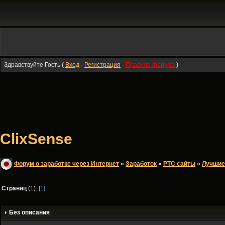
Здравствуйте Гость (
Вход
·
Регистрация
·
Правила форума
)
ClixSense
Форум о заработке через Интернет
»
Заработок
»
PTC сайты
»
Лучшие
Страниц
(1):
[1]
Без описания