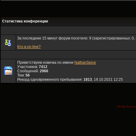
Статистика конференции
За последние 15 минут форум посетило: 9 (зарегистрированных: 0, г
Кто в on-line?
Приветствуем новичка по имени
NathanSeice
Участников:
7412
Сообщений:
2966
Тем:
56
Рекорд одновременного пребывания:
1813
, 19.10.2021 12:25
[Script Exec