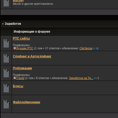
Bitсoin
bitсoin и другие криптовалюты
Заработок
Информация о форуме
PTC сайты
Подфорумы:
Лучшие PTC
(1 тем • 17 ответов • обновление:
ClixSense
«
»
)
Сёрфинг и Автосёрфинг
Публикации
Подфорумы:
Triond
(1 тем • 8 ответов • обновление:
Заработок на Тр...
«
»
)
Буксы
Файлообменники